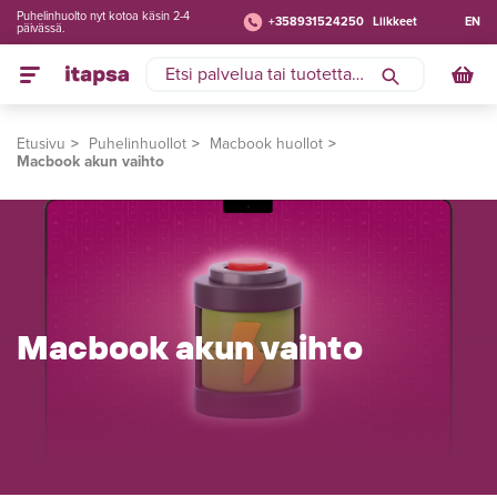
Puhelinhuolto nyt kotoa käsin 2-4
+358931524250
Liikkeet
EN
päivässä.
Etusivu
Puhelinhuollot
Macbook huollot
Macbook akun vaihto
Macbook akun vaihto