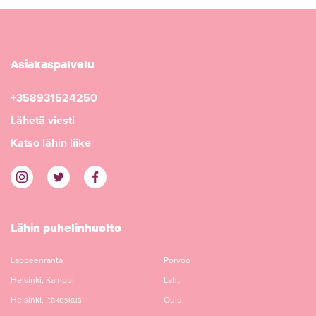
Asiakaspalvelu
+358931524250
Lähetä viesti
Katso lähin liike
Lähin puhelinhuolto
Lappeenranta
Porvoo
Helsinki, Kamppi
Lahti
Helsinki, Itäkeskus
Oulu