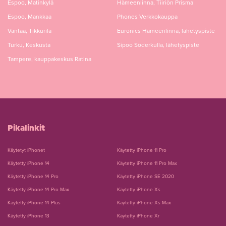
Espoo, Matinkylä
Hämeenlinna, Tiiriön Prisma
Espoo, Mankkaa
Phones Verkkokauppa
Vantaa, Tikkurila
Euronics Hämeenlinna, lähetyspiste
Turku, Keskusta
Sipoo Söderkulla, lähetyspiste
Tampere, kauppakeskus Ratina
Pikalinkit
Käytetyt iPhonet
Käytetty iPhone 11 Pro
Käytetty iPhone 14
Käytetty iPhone 11 Pro Max
Käytetty iPhone 14 Pro
Käytetty iPhone SE 2020
Käytetty iPhone 14 Pro Max
Käytetty iPhone Xs
Käytetty iPhone 14 Plus
Käytetty iPhone Xs Max
Käytetty iPhone 13
Käytetty iPhone Xr