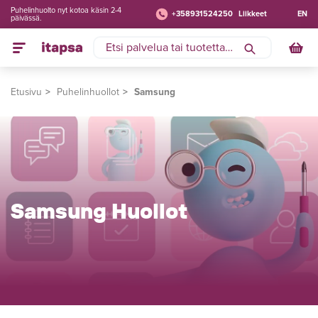
Puhelinhuolto nyt kotoa käsin 2-4
+358931524250
Liikkeet
EN
päivässä.
Etusivu
Puhelinhuollot
Samsung
Samsung Huollot