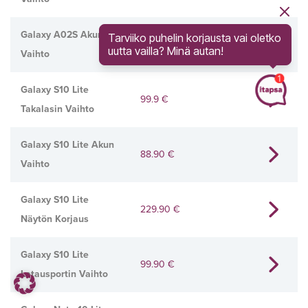
Galaxy A02S Akun
Tarviiko puhelin korjausta vai oletko
78.90
€
uutta vailla? Minä autan!
Vaihto
Galaxy S10 Lite
99.9
€
Takalasin Vaihto
Galaxy S10 Lite Akun
88.90
€
Vaihto
Galaxy S10 Lite
229.90
€
Näytön Korjaus
Galaxy S10 Lite
99.90
€
Latausportin Vaihto