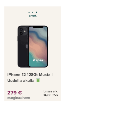
HYVÄ
iPhone 12 128Gt Musta |
Uudella akulla
279 €
Erissä alk.
34,88€/kk
marginaalivero