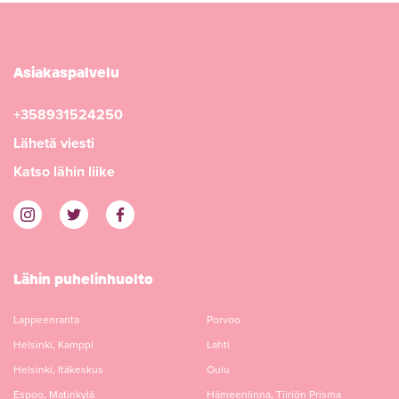
Asiakaspalvelu
+358931524250
Lähetä viesti
Katso lähin liike
Lähin puhelinhuolto
Lappeenranta
Porvoo
Helsinki, Kamppi
Lahti
Helsinki, Itäkeskus
Oulu
Espoo, Matinkylä
Hämeenlinna, Tiiriön Prisma