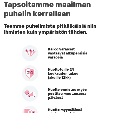
Tapsoitamme maailman
puhelin kerrallaan
Teemme puhelimista pitkäikäisiä niin
ihmisten kuin ympäristön tähden.
Kaikki varaosat
vastaavat alkuperäisiä
varaosia
Huoltotöille 24
kuukauden takuu
(akuille 12kk)
Huolto onnistuu myös
postitse muutamassa
päivässä
Huolto myymälässä