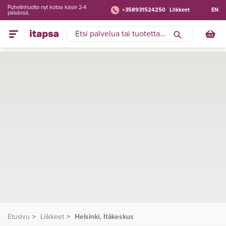
Puhelinhuolto nyt kotoa käsin 2-4
+358931524250
Liikkeet
EN
päivässä.
Etusivu
Liikkeet
Helsinki, Itäkeskus