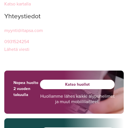
Katso kartalla
Yhteystiedot
myynti@itapsa.com
0931524254
Lähetä viesti
Nopea huolto
Katso huollot
2 vuoden
takuulla
Huollamme lähes kaikki älypuhelimet
ja muut mobiililaitteet.