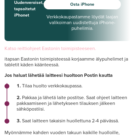
Uudenveroiset,
Osta iPhone
tapsoitetut
iPhonet
Verkkokaupastamme löydät laajan
valikoiman uudistettuja iPhone-
puhelimia.
Katso reittiohjeet Eastonin toimipisteeseen.
itapsan Eastonin toimipisteessä korjaamme älypuhelimet ja
tabletit käden käänteessä.
Jos haluat lähetää laitteesi huoltoon Postin kautta
Tilaa huolto verkkokaupassa.
Pakkaa ja lähetä laite postitse. Saat ohjeet laitteen
pakkaamiseen ja lähetykseen tilauksen jälkeen
sähköpostiisi.
Saat laitteen takaisin huollettuna 2-4 päivässä.
Myönnämme kahden vuoden takuun kaikille huolloille,