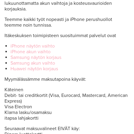
lukuunottamatta akun vaihtoja ja kosteusvaurioiden
korjauksia.
Teemme kaikki työt nopeasti ja iPhone perushuollot
teemme noin tunnissa.
Itäkeskuksen toimipisteen suosituimmat palvelut ovat
iPhone näytön vaihto
iPhone akun vaihto
Samsung näytön korjaus
Samsung akun vaihto
Huawei näytön korjaus
Myymälässämme maksutapoina käyvät:
Käteinen
Debit- tai creditkortit (Visa, Eurocard, Mastercard, American
Express)
Visa Electron
Klarna lasku/osamaksu
itapsa lahjakortti
Seuraavat maksuvalineet EIVÄT käy: