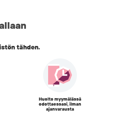
allaan
istön tähden.
Huolto myymälässä
odottaessasi, ilman
ajanvarausta