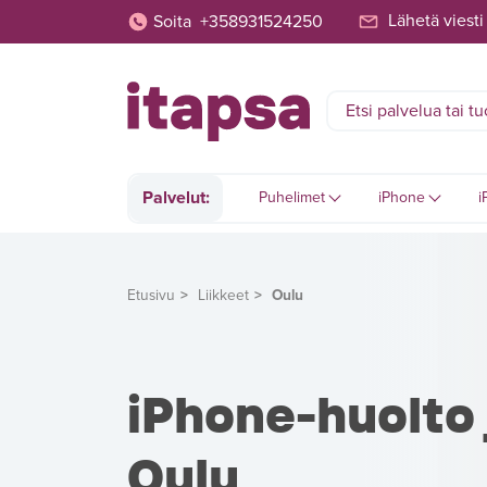
Lähetä viesti
Soita
+358931524250
Palvelut:
Puhelimet
iPhone
i
Etusivu
Liikkeet
Oulu
iPhone-huolto 
Oulu