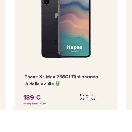
iPhone Xs Max 256Gt Tähtiharmaa |
Uudella akulla
189 €
Erissä alk.
23,63€/kk
marginaalivero