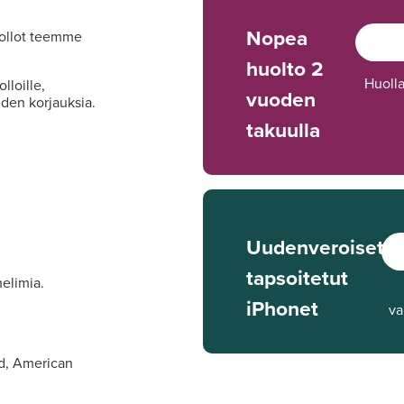
Nopea
uollot teemme
huolto 2
Huoll
lloille,
vuoden
iden korjauksia.
takuulla
Uudenveroiset,
tapsoitetut
elimia.
iPhonet
va
rd, American