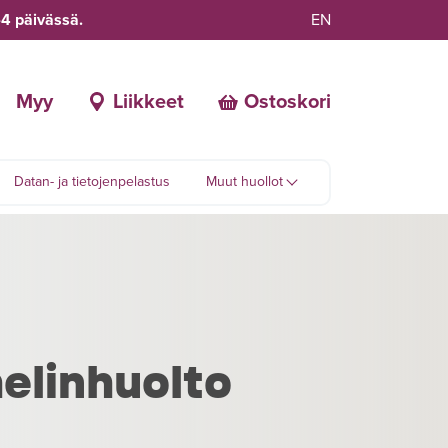
-4 päivässä.
EN
Myy
Liikkeet
Ostoskori
Datan- ja tietojenpelastus
Muut huollot
helinhuolto