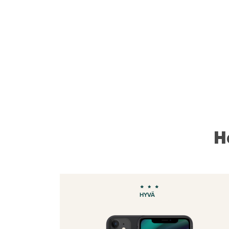
H
HYVÄ