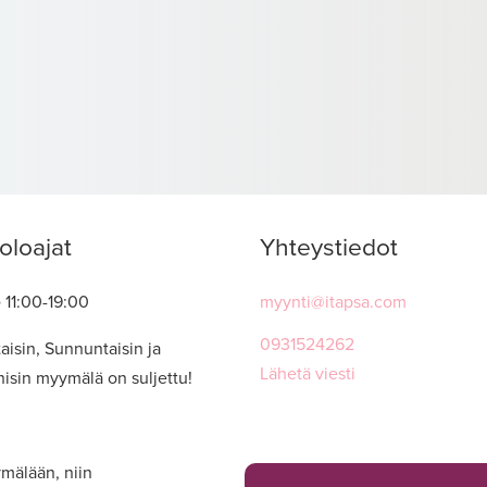
oloajat
Yhteystiedot
e
11:00-19:00
myynti@itapsa.com
0931524262
aisin, Sunnuntaisin ja
Lähetä viesti
hisin myymälä on suljettu!
mälään, niin