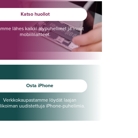
Katso huollot
amme lähes kaikki älypuhelimet ja muut
mobiililaitteet.
Osta iPhone
Verkkokaupastamme löydät laajan
likoiman uudistettuja iPhone-puhelimia.