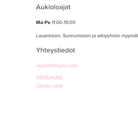
Aukioloajat
Ma-Pe
11:00-19:00
Lauantaisin, Sunnuntaisin ja arkipyhisin myymäl
Yhteystiedot
myynti@itapsa.com
0931524262
Lähetä viesti