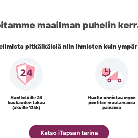
itamme maailman puhelin kerr
imista pitkäikäisiä niin ihmisten kuin ympär
Huoltotöille 24
Huolto onnistuu myös
kuukauden takuu
postitse muutamassa
(akuille 12kk)
päivässä
Katso iTapsan tarina