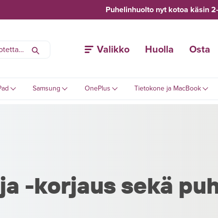
Puhelinhuolto nyt kotoa käsin 2
Valikko
Huolla
Osta
Pad
Samsung
OnePlus
Tietokone ja MacBook
ja -korjaus sekä pu