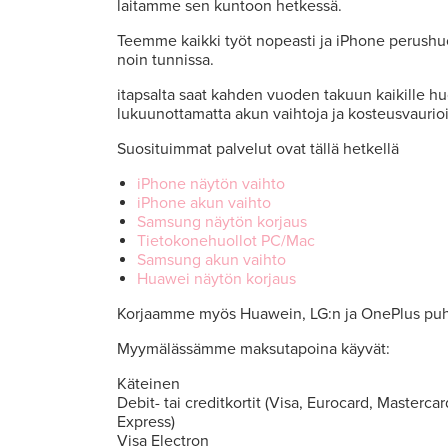
laitamme sen kuntoon hetkessä.
Teemme kaikki työt nopeasti ja iPhone perush
noin tunnissa.
itapsalta saat kahden vuoden takuun kaikille huo
lukuunottamatta akun vaihtoja ja kosteusvaurio
Suosituimmat palvelut ovat tällä hetkellä
iPhone näytön vaihto
iPhone akun vaihto
Samsung näytön korjaus
Tietokonehuollot PC/Mac
Samsung akun vaihto
Huawei näytön korjaus
Korjaamme myös Huawein, LG:n ja OnePlus puh
Myymälässämme maksutapoina käyvät:
Käteinen
Debit- tai creditkortit (Visa, Eurocard, Masterca
Express)
Visa Electron