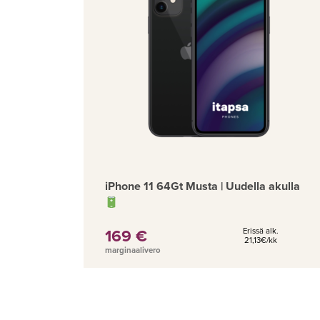
iPhone 11 64Gt Musta | Uudella akulla
169 €
Erissä alk.
21,13€/kk
marginaalivero