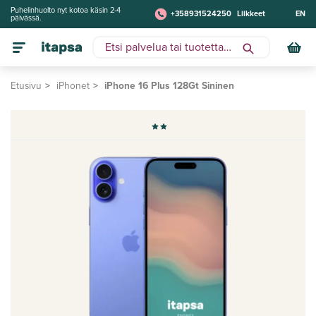
Puhelinhuolto nyt kotoa käsin 2-4
+358931524250
Liikkeet
EN
päivässä.
Etusivu
iPhonet
iPhone 16 Plus 128Gt Sininen