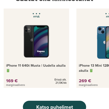
HYVÄ
H
iPhone 11 64Gt Musta | Uudella akulla
iPhone 13 Mini 128
akulla
169 €
Erissä alk.
269 €
21,13€/kk
marginaalivero
marginaalivero
Katso puhelimet