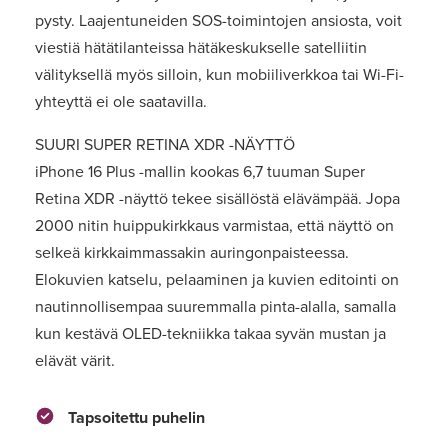
pysty. Laajentuneiden SOS-toimintojen ansiosta, voit
viestiä hätätilanteissa hätäkeskukselle satelliitin
välityksellä myös silloin, kun mobiiliverkkoa tai Wi-Fi-
yhteyttä ei ole saatavilla.
SUURI SUPER RETINA XDR -NÄYTTÖ
iPhone 16 Plus -mallin kookas 6,7 tuuman Super
Retina XDR -näyttö tekee sisällöstä elävämpää. Jopa
2000 nitin huippukirkkaus varmistaa, että näyttö on
selkeä kirkkaimmassakin auringonpaisteessa.
Elokuvien katselu, pelaaminen ja kuvien editointi on
nautinnollisempaa suuremmalla pinta-alalla, samalla
kun kestävä OLED-tekniikka takaa syvän mustan ja
elävät värit.
Tapsoitettu puhelin