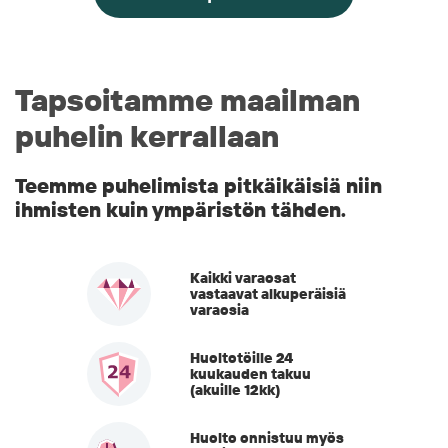
Tapsoitamme maailman
puhelin kerrallaan
Teemme puhelimista pitkäikäisiä niin
ihmisten kuin ympäristön tähden.
Kaikki varaosat
vastaavat alkuperäisiä
varaosia
Huoltotöille 24
kuukauden takuu
(akuille 12kk)
Huolto onnistuu myös