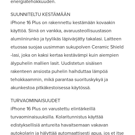
energiatehokkuuden.
SUUNNITELTU KESTÄMÄÄN
iPhone 16 Plus on rakennettu kestämään kovaakin
käyttöä. Siinä on vankka, avaruusteollisuustason
alumiinirunko ja tyylikäs läpivärjätty takalasi. Laitteen
etuosaa suojaa uusimman sukupolven Ceramic Shield
-lasi, joka on kaksi kertaa kestävämpi kuin aiempien
älypuhelin mallien lasit. Uudistetun sisäisen
rakenteen ansiosta puhelin haihduttaa lämpöä
tehokkaammin, mikä parantaa suorituskykyä ja
akunkestoa pitkäkestoisessa käytössä.
TURVAOMINAISUUDET
iPhone 16 Plus on varustettu elintärkeillä
turvaominaisuuksilla. Kolaritunnistus käyttää
edistyksellisiä antureita havaitsemaan vakavan
autokolarin ja hälyttää automaattisesti apua, jos et itse