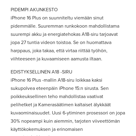
PIDEMPI AKUNKESTO
iPhone 16 Plus on suunniteltu viemään sinut
pidemmälle. Suuremman runkokoon mahdollistama
suurempi akku ja energiatehokas A18-siru tarjoavat
jopa 27 tuntia videon toistoa. Se on huomattava
harppaus, joka takaa, että virtaa riittää työhön,
viihteeseen ja kuvaamiseen aamusta iltaan.
EDISTYKSELLINEN A18 -SIRU
iPhone 16 Plus -mallin A18-siru loikkaa kaksi
sukupolvea eteenpäin iPhone 15:n sirusta. Sen
poikkeuksellinen teho mahdollistaa vaativat
pelihetket ja Kamerasäätimen kaltaiset älykkäät
kuvaominaisuudet. Uusi 6-ytiminen prosessori on jopa
30% nopeampi kuin aiemmin, tarjoten viiveettömän
käyttökokemuksen ja erinomaisen