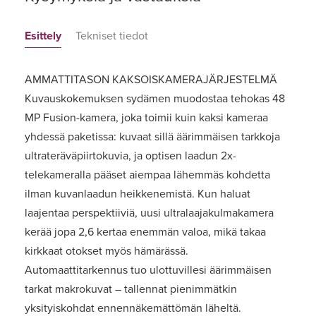
Esittely
Tekniset tiedot
AMMATTITASON KAKSOISKAMERAJÄRJESTELMÄ
Kuvauskokemuksen sydämen muodostaa tehokas 48
MP Fusion-kamera, joka toimii kuin kaksi kameraa
yhdessä paketissa: kuvaat sillä äärimmäisen tarkkoja
ultrateräväpiirtokuvia, ja optisen laadun 2x-
telekameralla pääset aiempaa lähemmäs kohdetta
ilman kuvanlaadun heikkenemistä. Kun haluat
laajentaa perspektiiviä, uusi ultralaajakulmakamera
kerää jopa 2,6 kertaa enemmän valoa, mikä takaa
kirkkaat otokset myös hämärässä.
Automaattitarkennus tuo ulottuvillesi äärimmäisen
tarkat makrokuvat – tallennat pienimmätkin
yksityiskohdat ennennäkemättömän läheltä.