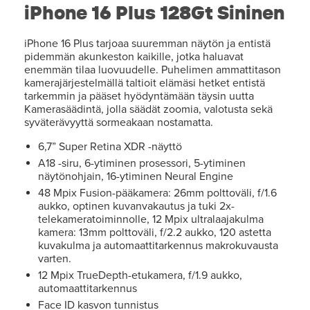
iPhone 16 Plus 128Gt Sininen
iPhone 16 Plus tarjoaa suuremman näytön ja entistä
pidemmän akunkeston kaikille, jotka haluavat
enemmän tilaa luovuudelle. Puhelimen ammattitason
kamerajärjestelmällä taltioit elämäsi hetket entistä
tarkemmin ja pääset hyödyntämään täysin uutta
Kamerasäädintä, jolla säädät zoomia, valotusta sekä
syväterävyyttä sormeakaan nostamatta.
6,7” Super Retina XDR -näyttö
A18 -siru, 6-ytiminen prosessori, 5-ytiminen
näytönohjain, 16-ytiminen Neural Engine
48 Mpix Fusion-pääkamera: 26mm polttoväli, f/1.6
aukko, optinen kuvanvakautus ja tuki 2x-
telekameratoiminnolle, 12 Mpix ultralaajakulma
kamera: 13mm polttoväli, f/2.2 aukko, 120 astetta
kuvakulma ja automaattitarkennus makrokuvausta
varten.
12 Mpix TrueDepth-etukamera, f/1.9 aukko,
automaattitarkennus
Face ID kasvon tunnistus