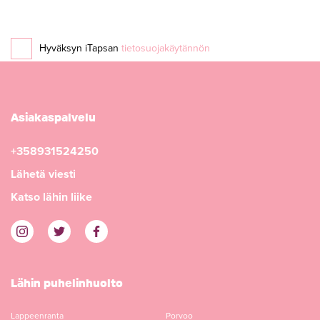
Hyväksyn iTapsan
tietosuojakäytännön
Asiakaspalvelu
+358931524250
Lähetä viesti
Katso lähin liike
Lähin puhelinhuolto
Lappeenranta
Porvoo