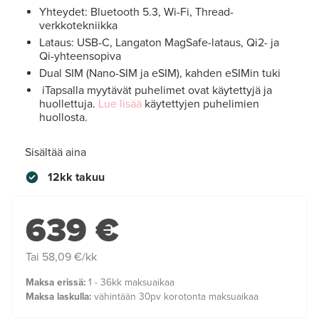
Yhteydet: Bluetooth 5.3, Wi-Fi, Thread-
verkkotekniikka
Lataus: USB-C, Langaton MagSafe-lataus, Qi2- ja
Qi-yhteensopiva
Dual SIM (Nano-SIM ja eSIM), kahden eSIMin tuki
iTapsalla myytävät puhelimet ovat käytettyjä ja
huollettuja.
Lue lisää
käytettyjen puhelimien
huollosta.
Sisältää aina
12kk takuu
639 €
Tai 58,09 €/kk
Maksa erissä:
1 - 36kk maksuaikaa
Maksa laskulla:
vähintään 30pv korotonta maksuaikaa