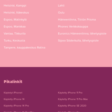
Helsinki, Kamppi
Lahti
Helsinki, Itäkeskus
Oulu
Espoo, Matinkylä
Hämeenlinna, Tiiriön Prisma
Espoo, Mankkaa
Phones Verkkokauppa
Vantaa, Tikkurila
Euronics Hämeenlinna, lähetyspiste
Turku, Keskusta
Sipoo Söderkulla, lähetyspiste
Tampere, kauppakeskus Ratina
Pikalinkit
Käytetyt iPhonet
Käytetty iPhone 11 Pro
Käytetty iPhone 14
Käytetty iPhone 11 Pro Max
Käytetty iPhone 14 Pro
Käytetty iPhone SE 2020