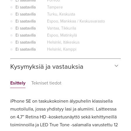
Ei saatavilla
Porvoo
Ei saatavilla
Tampere
Ei saatavilla
Turku, Keskusta
Ei saatavilla
Espoo, Mankkaa / Keskusvarasto
Ei saatavilla
Vantaa, Tikkurila
Ei saatavilla
Espoo, Matinkylä
Ei saatavilla
Helsinki, Itäkeskus
Ei saatavilla
Helsinki, Kamppi
Kysymyksiä ja vastauksia
Esittely
Tekniset tiedot
iPhone SE on taskukokoinen älypuhelin klassisella
muotoilulla, jossa yhdistyy lasi ja alumiini. Laitteessa
on 4,7” Retina HD -kosketusnäyttö sekä kehittyneillä
toiminnoilla ja LED True Tone -salamalla varustettu 12