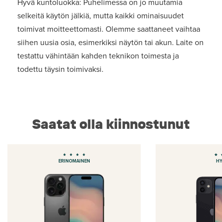
Hyvä kuntoluokka: Puhelimessa on jo muutamia
selkeitä käytön jälkiä, mutta kaikki ominaisuudet
toimivat moitteettomasti. Olemme saattaneet vaihtaa
siihen uusia osia, esimerkiksi näytön tai akun. Laite on
testattu vähintään kahden teknikon toimesta ja
todettu täysin toimivaksi.
Saatat olla kiinnostunut
ERINOMAINEN
H