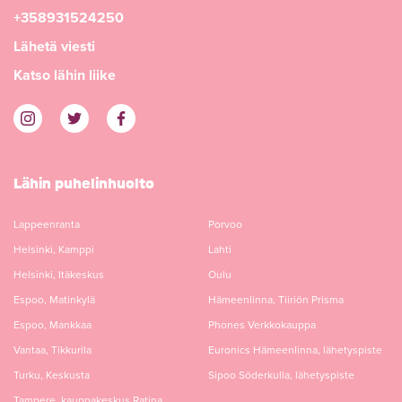
+358931524250
Lähetä viesti
Katso lähin liike
Lähin puhelinhuolto
Lappeenranta
Porvoo
Helsinki, Kamppi
Lahti
Helsinki, Itäkeskus
Oulu
Espoo, Matinkylä
Hämeenlinna, Tiiriön Prisma
Espoo, Mankkaa
Phones Verkkokauppa
Vantaa, Tikkurila
Euronics Hämeenlinna, lähetyspiste
Turku, Keskusta
Sipoo Söderkulla, lähetyspiste
Tampere, kauppakeskus Ratina