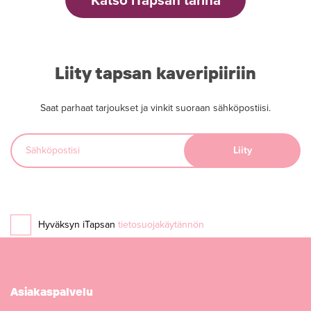
Katso iTapsan tarina
Liity tapsan kaveripiiriin
Saat parhaat tarjoukset ja vinkit suoraan sähköpostiisi.
Hyväksyn iTapsan
tietosuojakäytännön
Asiakaspalvelu