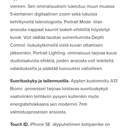
viereen. Sen ominaisuuksiin lukeutuu muun muassa
5-kertainen digitaalinen zoom sekä lukuisia
kehittyneitä teknologioita. Portrait Mode -tilan
ansiosta nappaat kauniit bokeh-efektillä höystetyt
kuvat. Voit säätää taustan sumentumista Depth
Control -liukukytkimellä vielä kuvan ottamisen
jälkeenkin. Portrait Lighting -ominaisuus tarjoaa kuusi
studiolaatuista efektiä, joiden ansiosta voit leikitellä
valaistuksella ja päästää luovuutesi valloilleen.
Suorituskyky ja tallennustila.
Applen kustomoitu A13
Bionic -prosessori tarjoaa loistavaa suorituskykyä
vaativiinkin tehtäviin pysyen kuitenkin myös
energiatehokkaana sen modernin 7nm
valmistusprosessin ansiosta.
Touch ID.
iPhone SE -älypuhelimen kotipainike on