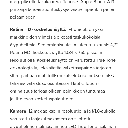
megapikselin takakamera. Tehokas Apple Bionic A13 -
piirisarja tarjoaa suorituskykyä vaativimpienkin pelien
pelaamiseen.
Retina HD -kosketusnäyttö.
iPhone SE on yksi
markkinoiden viimeisiä oikeasti taskukokoisia
älypuhelimia. Sen ominaisuuksiin lukeutuu kaunis 4,7”
Retina HD -kosketusnäyttö 1334 x 750 pikselin
resoluutiolla. Kosketusnäyttö on varustettu True Tone
-teknologialla, joka säätää valkotasapainoa tarjoten
siten parhaan mahdollisen katselukokemuksen missä
tahansa valaistusolosuhteissa. Haptic Touch -
ominaisuus tarjoaa oikean painikkeen tuntumaa
jäljittelevän kosketuspalautteen.
Kamera.
12 megapikselin resoluutiolla ja f/1.8-aukolla
varustettu laajakulmakamera on sijoitettu
älypuhelimen takaosaan heti LED True Tone -salaman