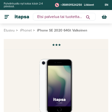
Puhelinhuolto nyt kotoa käsin 2-4
+358931524250
Liikkeet
EN
päivässä.
Etusivu
iPhonet
iPhone SE 2020 64Gt Valkoinen