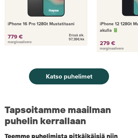
iPhone 16 Pro 128Gt Mustatitaani
iPhone 12 128Gt Mu
akulla
779 €
Erissä alk.
97,38€/kk
279 €
marginaalivero
marginaalivero
Katso puhelimet
Tapsoitamme maailman
puhelin kerrallaan
Teemme puhelimista pitkäikäisiä niin