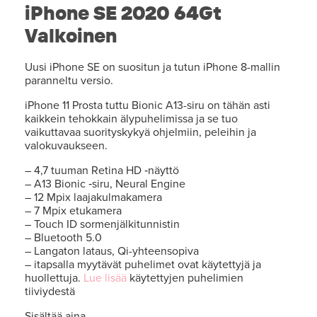
iPhone SE 2020 64Gt
Valkoinen
Uusi iPhone SE on suositun ja tutun iPhone 8-mallin
paranneltu versio.
iPhone 11 Prosta tuttu Bionic A13-siru on tähän asti
kaikkein tehokkain älypuhelimissa ja se tuo
vaikuttavaa suorityskykyä ohjelmiin, peleihin ja
valokuvaukseen.
– 4,7 tuuman Retina HD ‐näyttö
– A13 Bionic ‐siru, Neural Engine
– 12 Mpix laajakulmakamera
– 7 Mpix etukamera
– Touch ID sormenjälkitunnistin
– Bluetooth 5.0
– Langaton lataus, Qi-yhteensopiva
– itapsalla myytävät puhelimet ovat käytettyjä ja
huollettuja.
Lue lisää
käytettyjen puhelimien
tiiviydestä
Sisältää aina