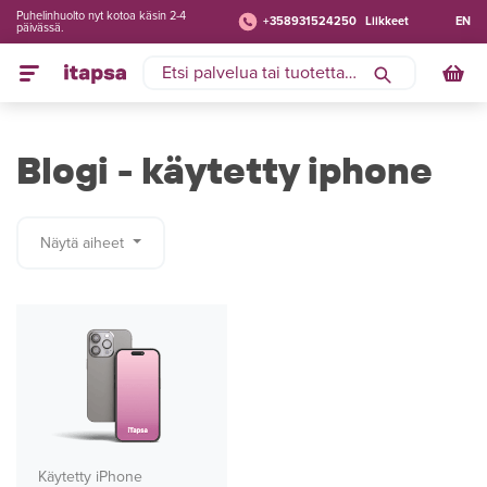
Puhelinhuolto nyt kotoa käsin 2-4
+358931524250
Liikkeet
EN
päivässä.
Blogi - käytetty iphone
Näytä aiheet
Käytetty iPhone