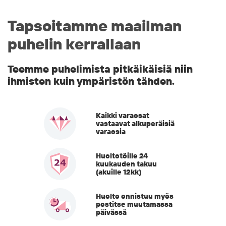
Tapsoitamme maailman
puhelin kerrallaan
Teemme puhelimista pitkäikäisiä niin
ihmisten kuin ympäristön tähden.
Kaikki varaosat
vastaavat alkuperäisiä
varaosia
Huoltotöille 24
kuukauden takuu
(akuille 12kk)
Huolto onnistuu myös
postitse muutamassa
päivässä