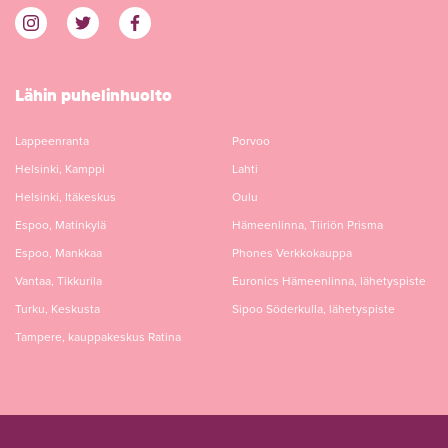
Lähin puhelinhuolto
Lappeenranta
Porvoo
Helsinki, Kamppi
Lahti
Helsinki, Itäkeskus
Oulu
Espoo, Matinkylä
Hämeenlinna, Tiiriön Prisma
Espoo, Mankkaa
Phones Verkkokauppa
Vantaa, Tikkurila
Euronics Hämeenlinna, lähetyspiste
Turku, Keskusta
Sipoo Söderkulla, lähetyspiste
Tampere, kauppakeskus Ratina