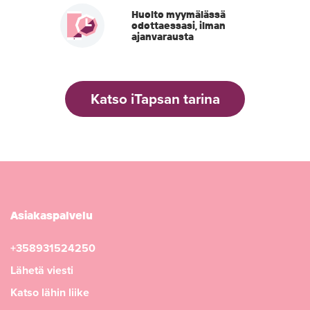
Huolto myymälässä
odottaessasi, ilman
ajanvarausta
Katso iTapsan tarina
Asiakaspalvelu
+358931524250
Lähetä viesti
Katso lähin liike