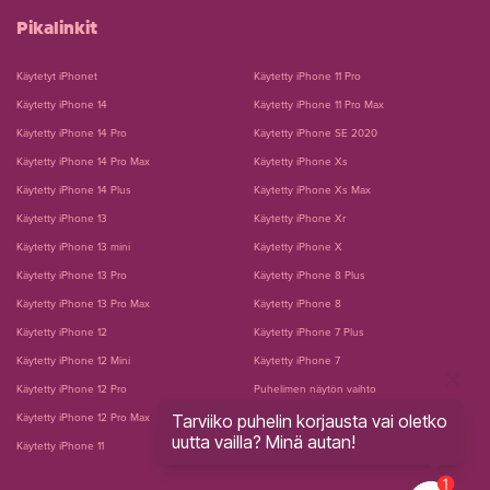
Pikalinkit
Käytetyt iPhonet
Käytetty iPhone 11 Pro
Käytetty iPhone 14
Käytetty iPhone 11 Pro Max
Käytetty iPhone 14 Pro
Käytetty iPhone SE 2020
Käytetty iPhone 14 Pro Max
Käytetty iPhone Xs
Käytetty iPhone 14 Plus
Käytetty iPhone Xs Max
Käytetty iPhone 13
Käytetty iPhone Xr
Käytetty iPhone 13 mini
Käytetty iPhone X
Käytetty iPhone 13 Pro
Käytetty iPhone 8 Plus
Käytetty iPhone 13 Pro Max
Käytetty iPhone 8
Käytetty iPhone 12
Käytetty iPhone 7 Plus
Käytetty iPhone 12 Mini
Käytetty iPhone 7
Käytetty iPhone 12 Pro
Puhelimen näytön vaihto
Tarviiko puhelin korjausta vai oletko
Käytetty iPhone 12 Pro Max
Puhelimen akun vaihto
uutta vailla? Minä autan!
Käytetty iPhone 11