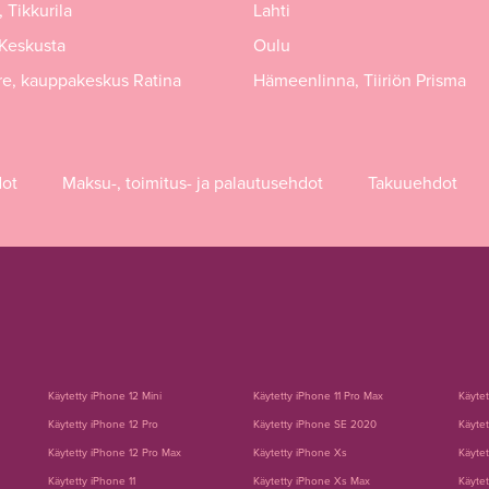
 Tikkurila
Lahti
 Keskusta
Oulu
e, kauppakeskus Ratina
Hämeenlinna, Tiiriön Prisma
dot
Maksu-, toimitus- ja palautusehdot
Takuuehdot
Käytetty iPhone 12 Mini
Käytetty iPhone 11 Pro Max
Käyte
Käytetty iPhone 12 Pro
Käytetty iPhone SE 2020
Käytet
Käytetty iPhone 12 Pro Max
Käytetty iPhone Xs
Käytet
Käytetty iPhone 11
Käytetty iPhone Xs Max
Käytet