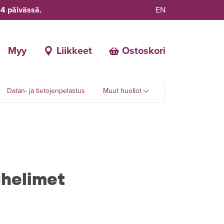
-4 päivässä.
EN
Myy
Liikkeet
Ostoskori
Datan- ja tietojenpelastus
Muut huollot
helimet