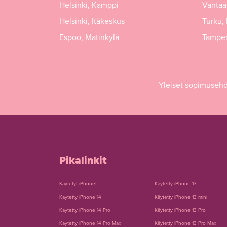
Helsinki, Kamppi
Vantaa,
Helsinki, Itäkeskus
Turku,
Espoo, Matinkylä
Tamper
Yleiset sopimuseh
Pikalinkit
Käytetyt iPhonet
Käytetty iPhone 13
Käytetty iPhone 14
Käytetty iPhone 13 mini
Käytetty iPhone 14 Pro
Käytetty iPhone 13 Pro
Käytetty iPhone 14 Pro Max
Käytetty iPhone 13 Pro Max