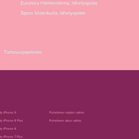
Euronics Hämeenlinna, lähetyspiste
Sipoo Söderkulla, lähetyspiste
Tietosuojaseloste
tty iPhone X
Puhelimen näytön vaihto
ty iPhone 8 Plus
Puhelimen akun vaihto
ty iPhone 8
ty iPhone 7 Plus