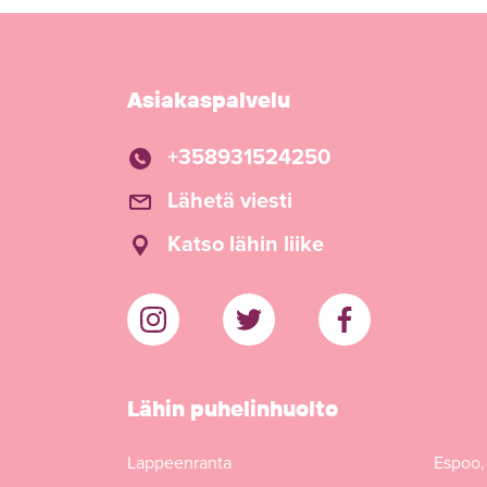
Asiakaspalvelu
+358931524250
Lähetä viesti
Katso lähin liike
Lähin puhelinhuolto
Lappeenranta
Espoo,