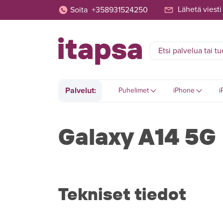
Lähetä viesti
Soita
+358931524250
Palvelut:
Puhelimet
iPhone
i
Galaxy A14 5G
Tekniset tiedot