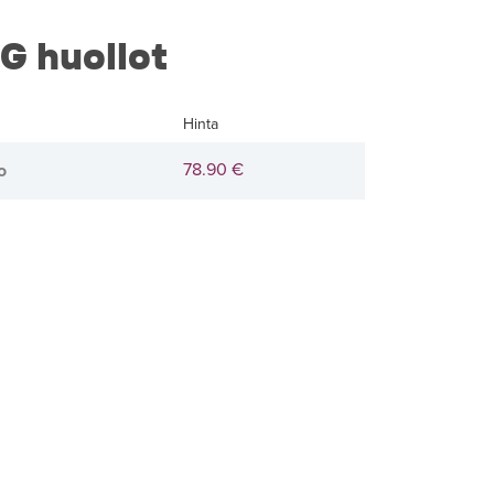
G huollot
Hinta
78.90 €
o