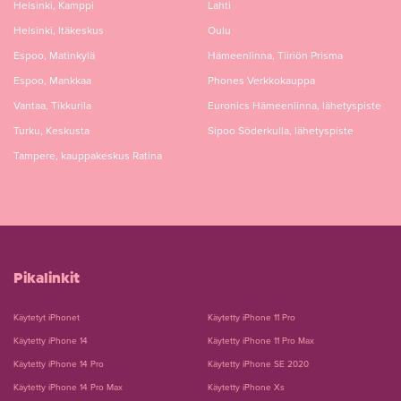
Helsinki, Kamppi
Lahti
Helsinki, Itäkeskus
Oulu
Espoo, Matinkylä
Hämeenlinna, Tiiriön Prisma
Espoo, Mankkaa
Phones Verkkokauppa
Vantaa, Tikkurila
Euronics Hämeenlinna, lähetyspiste
Turku, Keskusta
Sipoo Söderkulla, lähetyspiste
Tampere, kauppakeskus Ratina
Pikalinkit
Käytetyt iPhonet
Käytetty iPhone 11 Pro
Käytetty iPhone 14
Käytetty iPhone 11 Pro Max
Käytetty iPhone 14 Pro
Käytetty iPhone SE 2020
Käytetty iPhone 14 Pro Max
Käytetty iPhone Xs