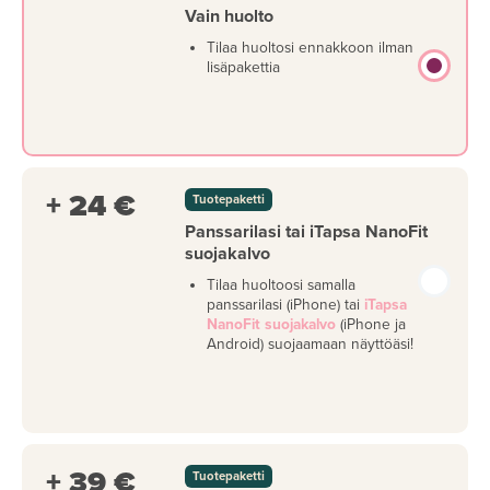
Vain huolto
Tilaa huoltosi ennakkoon ilman
lisäpakettia
+ 24 €
Tuotepaketti
Panssarilasi tai iTapsa NanoFit
suojakalvo
Tilaa huoltoosi samalla
panssarilasi (iPhone) tai
iTapsa
NanoFit suojakalvo
(iPhone ja
Android) suojaamaan näyttöäsi!
+ 39 €
Tuotepaketti