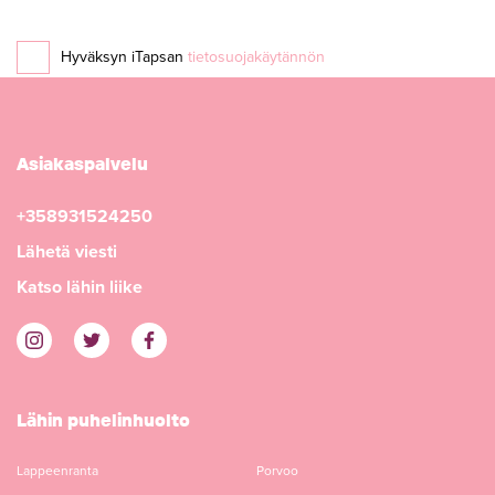
Hyväksyn iTapsan
tietosuojakäytännön
Asiakaspalvelu
+358931524250
Lähetä viesti
Katso lähin liike
Lähin puhelinhuolto
Lappeenranta
Porvoo