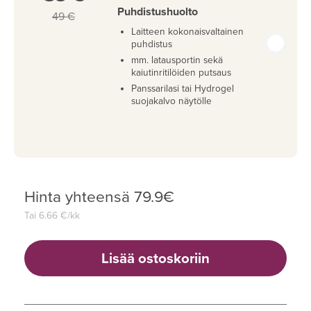
Puhdistushuolto
49 €
Laitteen kokonaisvaltainen
puhdistus
mm. latausportin sekä
kaiutinritilöiden putsaus
Panssarilasi tai Hydrogel
suojakalvo näytölle
Hinta yhteensä
79.9
€
Tai
6.66
€/kk
Lisää ostoskoriin