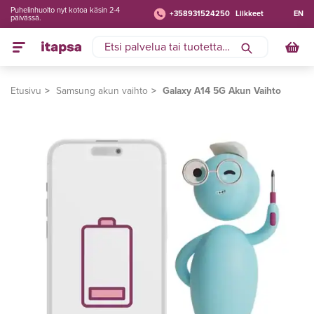
Puhelinhuolto nyt kotoa käsin 2-4
+358931524250
Liikkeet
EN
päivässä.
Etusivu
Samsung akun vaihto
Galaxy A14 5G Akun Vaihto