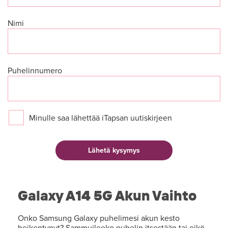
Nimi
Puhelinnumero
Minulle saa lähettää iTapsan uutiskirjeen
Galaxy A14 5G Akun Vaihto
Onko Samsung Galaxy puhelimesi akun kesto
heikentynyt? Sammuileeko puhelin itsestään tai eikö