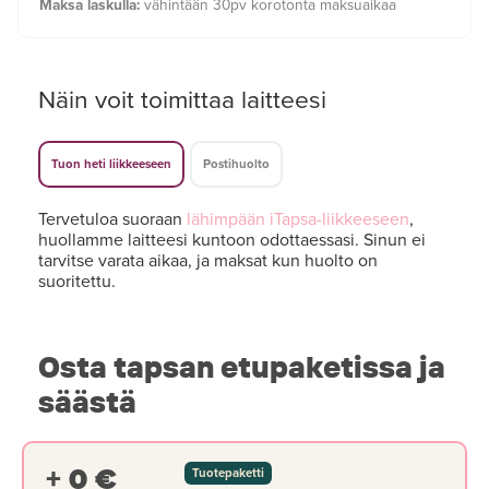
Maksa laskulla:
vähintään 30pv korotonta maksuaikaa
Näin voit toimittaa laitteesi
Tuon heti liikkeeseen
Postihuolto
Tervetuloa suoraan
lähimpään iTapsa-liikkeeseen
,
huollamme laitteesi kuntoon odottaessasi. Sinun ei
tarvitse varata aikaa, ja maksat kun huolto on
suoritettu.
Osta tapsan etupaketissa ja
säästä
+ 0 €
Tuotepaketti