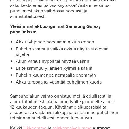
akku kestä enää päivää käytössä? Autamme sinua
puhelimesi akun vaihdossa nopeasti ja
ammattitaitoisesti.
Yleisimmät akkuongelmat Samsung Galaxy
puhelimissa:
Akku tyhjenee nopeammin kuin ennen
Puhelin sammuu vaikka akkua näyttäisi olevan
jäljellä
Akun varaus hyppii tai näyttää väärin
Laite sammuu yllättäen kylmällä säällä
Puhelin kuumenee normaalia enemmän
Akku turpoaa tai vääntää puhelimen kuoria
Samsung akun vaihto onnistuu meillä edullisesti ja
ammattitaitoisesti. Annamme työlle ja uudelle akulle
12 kuukauden takuun. Käytämme alkuperäisiä tai
alkuperäisiä vastaavia akkuja ja testaamme puhelimen
toiminnan huolellisesti ennen luovutusta.
Kaikki
liikkeemme
ja
asiakaspalvelumme
auttavat