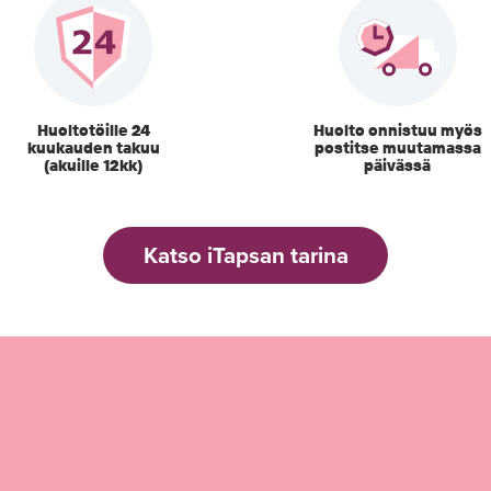
Huoltotöille 24
Huolto onnistuu myös
kuukauden takuu
postitse muutamassa
(akuille 12kk)
päivässä
Katso iTapsan tarina