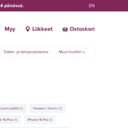
-4 päivässä.
EN
Myy
Liikkeet
Ostoskori
Datan- ja tietojenpelastus
Muut huollot
i pois päältä
(1)
Huawei / Honor
(3)
e 16 Plus
(1)
iPhone 16 Pro
(1)