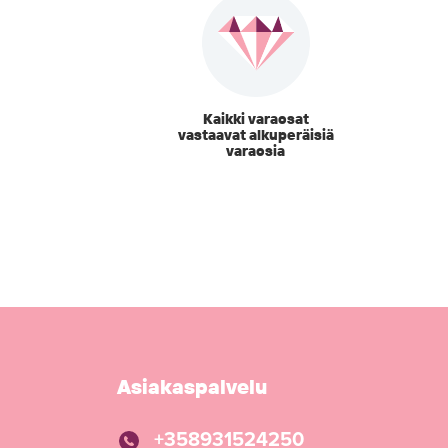
Kaikki varaosat
vastaavat alkuperäisiä
varaosia
Asiakaspalvelu
+358931524250