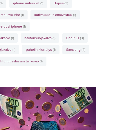
(1)
iphone uutuudet
(1)
iTapsa
(3)
steusvauriot
(1)
kotivakuutus omavastuu
(1)
lee uusi iphone
(1)
jakalvo
(1)
näytönsuojakalvo
(1)
OnePlus
(3)
ojakalvo
(1)
puhelin kierrätys
(1)
Samsung
(4)
htunut salasana tai kuvio
(1)