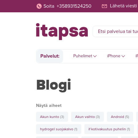
Lähetä viesti
Soita
+358931524250
Palvelut:
Puhelimet
iPhone
i
Blogi
Näytä aiheet
Akun kunto
(3)
Akun vaihto
(3)
Android
(5)
hydrogel suojakalvo
(1)
if kotivakuutus puhelin
(1)