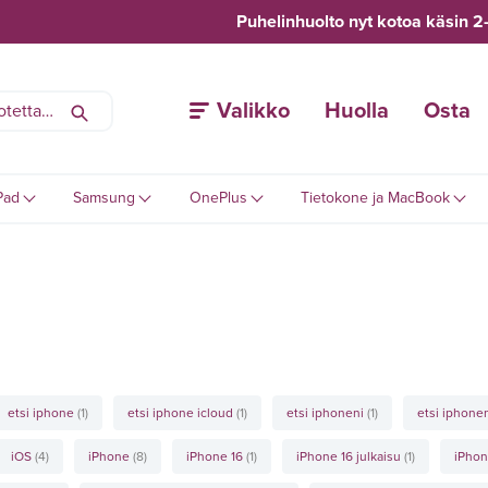
Puhelinhuolto nyt kotoa käsin 2
Valikko
Huolla
Osta
Pad
Samsung
OnePlus
Tietokone ja MacBook
etsi iphone
(1)
etsi iphone icloud
(1)
etsi iphoneni
(1)
etsi iphonen
iOS
(4)
iPhone
(8)
iPhone 16
(1)
iPhone 16 julkaisu
(1)
iPhon