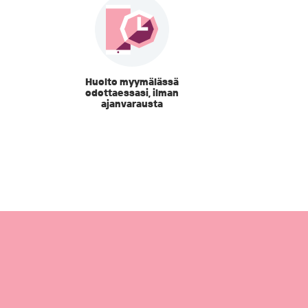
Huolto myymälässä
odottaessasi, ilman
ajanvarausta