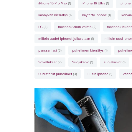
iPhone 16 Pro Max
(1)
iPhone 16 Ultra
(1)
iphone
kännykän kierrätys
(1)
käytetty iphone
(1)
korvaa
LG
(4)
macbook akun vaihto
(2)
macbook huolt
milloin uudet iphonet julkaistaan
(1)
milloin uusi iph
panssarilasi
(3)
puhelimen kierrätys
(1)
puhelim
Sovellukset
(2)
Suojakalvo
(1)
suojakalvot
(1)
Uudistetut puhelimet
(3)
uusin iphone
(1)
vanha