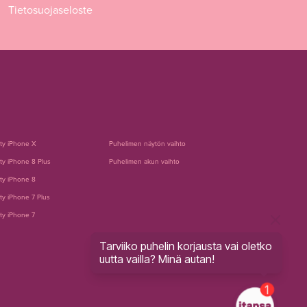
Tietosuojaseloste
tty iPhone X
Puhelimen näytön vaihto
ty iPhone 8 Plus
Puhelimen akun vaihto
ty iPhone 8
ty iPhone 7 Plus
ty iPhone 7
Tarviiko puhelin korjausta vai oletko
uutta vailla? Minä autan!