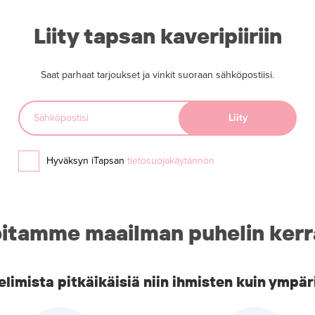
Liity tapsan kaveripiiriin
Saat parhaat tarjoukset ja vinkit suoraan sähköpostiisi.
Hyväksyn iTapsan
tietosuojakäytännön
itamme maailman puhelin kerr
imista pitkäikäisiä niin ihmisten kuin ympär