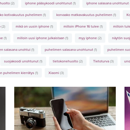
 huolto
(2)
iphone pääsykoodi unohtunut
(1)
iphone salasana unohtunut
ko kotivakuutus puhelimen
(1)
korvaako matkavakuutus puhelimen
(1)
Ko
o
(2)
mikä on uusin iphone
(1)
milloin iPhone 16 tulee
(1)
milloin tu
one
(1)
milloin uusi iphone julkaistaan
(1)
myy iphone
(2)
näytön suo
en salasana unohtui
(1)
puhelimen salasana unohtunut
(1)
puhelimen su
suojakoodi unohtunut
(1)
tietokonehuolto
(2)
Tietoturva
(3)
uno
n puhelimen kierrätys
(1)
Xiaomi
(3)