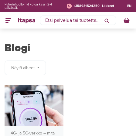
Puhelinhuolto nyt kotoa käsin 2-4
+358931524250
Liikkeet
EN
päivässä.
Blogi
Näytä aiheet
4G- ja 5G-verkko – mitä