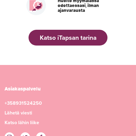
Huolto myymälässä
odottaessasi, ilman
ajanvarausta
Katso iTapsan tarina
Asiakaspalvelu
+358931524250
Lähetä viesti
Katso lähin liike