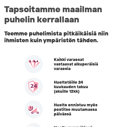
Tapsoitamme maailman
puhelin kerrallaan
Teemme puhelimista pitkäikäisiä niin
ihmisten kuin ympäristön tähden.
Kaikki varaosat
vastaavat alkuperäisiä
varaosia
Huoltotöille 24
kuukauden takuu
(akuille 12kk)
Huolto onnistuu myös
postitse muutamassa
päivässä