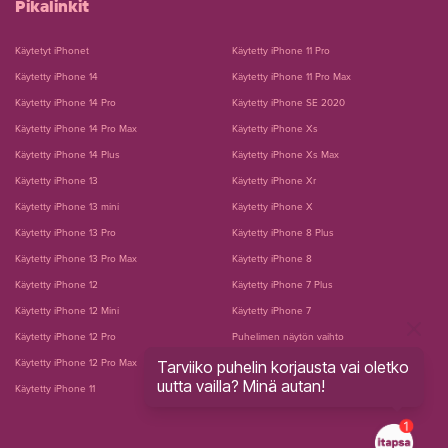
Pikalinkit
Käytetyt iPhonet
Käytetty iPhone 11 Pro
Käytetty iPhone 14
Käytetty iPhone 11 Pro Max
Käytetty iPhone 14 Pro
Käytetty iPhone SE 2020
Käytetty iPhone 14 Pro Max
Käytetty iPhone Xs
Käytetty iPhone 14 Plus
Käytetty iPhone Xs Max
Käytetty iPhone 13
Käytetty iPhone Xr
Käytetty iPhone 13 mini
Käytetty iPhone X
Käytetty iPhone 13 Pro
Käytetty iPhone 8 Plus
Käytetty iPhone 13 Pro Max
Käytetty iPhone 8
Käytetty iPhone 12
Käytetty iPhone 7 Plus
Käytetty iPhone 12 Mini
Käytetty iPhone 7
Käytetty iPhone 12 Pro
Puhelimen näytön vaihto
Tarviiko puhelin korjausta vai oletko
Käytetty iPhone 12 Pro Max
Puhelimen akun vaihto
uutta vailla? Minä autan!
Käytetty iPhone 11