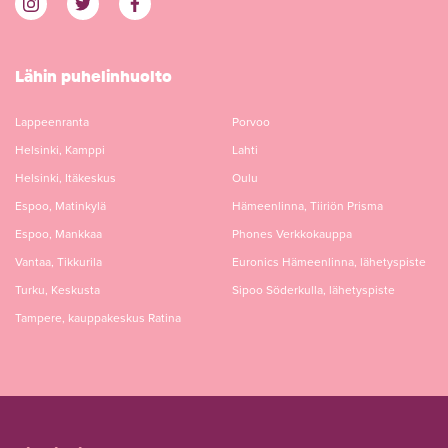
Lähin puhelinhuolto
Lappeenranta
Porvoo
Helsinki, Kamppi
Lahti
Helsinki, Itäkeskus
Oulu
Espoo, Matinkylä
Hämeenlinna, Tiiriön Prisma
Espoo, Mankkaa
Phones Verkkokauppa
Vantaa, Tikkurila
Euronics Hämeenlinna, lähetyspiste
Turku, Keskusta
Sipoo Söderkulla, lähetyspiste
Tampere, kauppakeskus Ratina