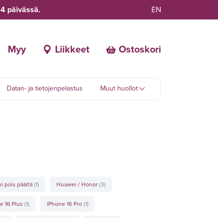
-4 päivässä.
EN
Myy
Liikkeet
Ostoskori
Datan- ja tietojenpelastus
Muut huollot
i pois päältä
(1)
Huawei / Honor
(3)
e 16 Plus
(1)
iPhone 16 Pro
(1)