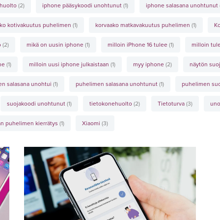
 huolto
(2)
iphone pääsykoodi unohtunut
(1)
iphone salasana unohtunut
ko kotivakuutus puhelimen
(1)
korvaako matkavakuutus puhelimen
(1)
Ko
o
(2)
mikä on uusin iphone
(1)
milloin iPhone 16 tulee
(1)
milloin tu
one
(1)
milloin uusi iphone julkaistaan
(1)
myy iphone
(2)
näytön suo
en salasana unohtui
(1)
puhelimen salasana unohtunut
(1)
puhelimen su
suojakoodi unohtunut
(1)
tietokonehuolto
(2)
Tietoturva
(3)
uno
n puhelimen kierrätys
(1)
Xiaomi
(3)