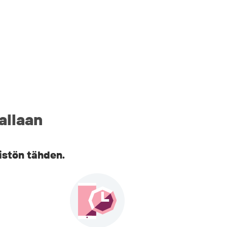
allaan
istön tähden.