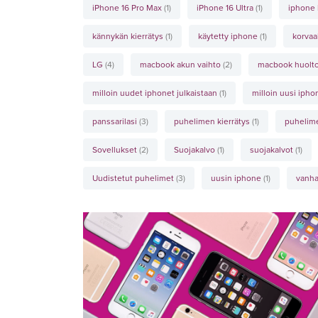
iPhone 16 Pro Max
(1)
iPhone 16 Ultra
(1)
iphone
kännykän kierrätys
(1)
käytetty iphone
(1)
korvaa
LG
(4)
macbook akun vaihto
(2)
macbook huolt
milloin uudet iphonet julkaistaan
(1)
milloin uusi iph
panssarilasi
(3)
puhelimen kierrätys
(1)
puhelim
Sovellukset
(2)
Suojakalvo
(1)
suojakalvot
(1)
Uudistetut puhelimet
(3)
uusin iphone
(1)
vanha