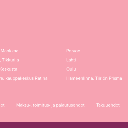
 Mankkaa
Porvoo
 Tikkurila
Lahti
 Keskusta
Oulu
e, kauppakeskus Ratina
Hämeenlinna, Tiiriön Prisma
dot
Maksu-, toimitus- ja palautusehdot
Takuuehdot