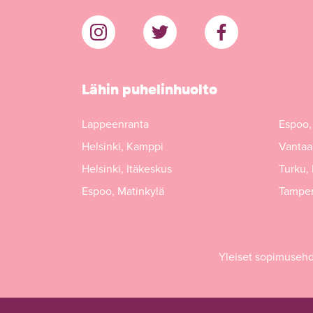
Lähin puhelinhuolto
Lappeenranta
Espoo,
Helsinki, Kamppi
Vantaa,
Helsinki, Itäkeskus
Turku,
Espoo, Matinkylä
Tamper
Yleiset sopimuseh