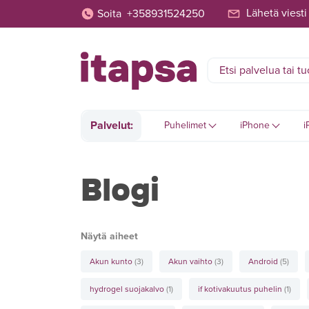
Lähetä viesti
Soita
+358931524250
Palvelut:
Puhelimet
iPhone
i
Blogi
Näytä aiheet
Akun kunto
(3)
Akun vaihto
(3)
Android
(5)
hydrogel suojakalvo
(1)
if kotivakuutus puhelin
(1)