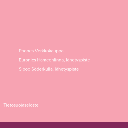
Phones Verkkokauppa
Euronics Hämeenlinna, lähetyspiste
Sipoo Söderkulla, lähetyspiste
Tietosuojaseloste