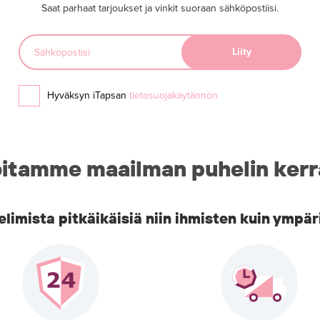
Saat parhaat tarjoukset ja vinkit suoraan sähköpostiisi.
Hyväksyn iTapsan
tietosuojakäytännön
itamme maailman puhelin kerr
imista pitkäikäisiä niin ihmisten kuin ympär