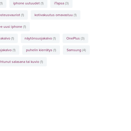
(1)
iphone uutuudet
(1)
iTapsa
(3)
steusvauriot
(1)
kotivakuutus omavastuu
(1)
lee uusi iphone
(1)
jakalvo
(1)
näytönsuojakalvo
(1)
OnePlus
(3)
ojakalvo
(1)
puhelin kierrätys
(1)
Samsung
(4)
htunut salasana tai kuvio
(1)