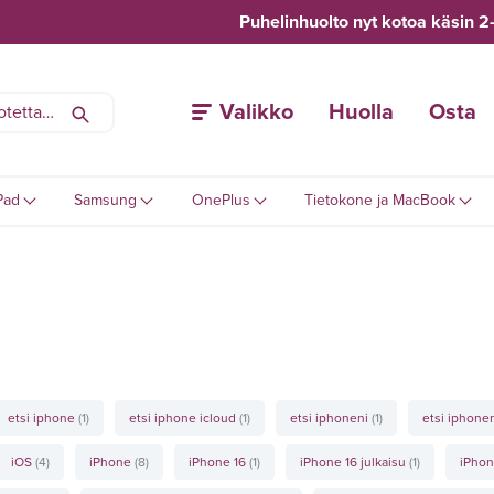
Puhelinhuolto nyt kotoa käsin 2
Valikko
Huolla
Osta
Pad
Samsung
OnePlus
Tietokone ja MacBook
etsi iphone
(1)
etsi iphone icloud
(1)
etsi iphoneni
(1)
etsi iphonen
iOS
(4)
iPhone
(8)
iPhone 16
(1)
iPhone 16 julkaisu
(1)
iPhon