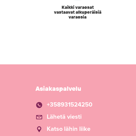
Kaikki varaosat
vastaavat alkuperäisiä
varaosia
Asiakaspalvelu
+358931524250
Lähetä viesti
Katso lähin liike