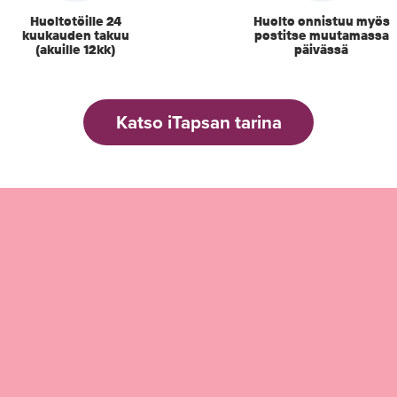
Huoltotöille 24
Huolto onnistuu myös
kuukauden takuu
postitse muutamassa
(akuille 12kk)
päivässä
Katso iTapsan tarina