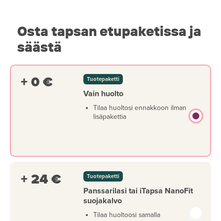
Osta tapsan etupaketissa ja
säästä
+ 0 €
Tuotepaketti
Vain huolto
Tilaa huoltosi ennakkoon ilman
lisäpakettia
+ 24 €
Tuotepaketti
Panssarilasi tai iTapsa NanoFit
suojakalvo
Tilaa huoltoosi samalla