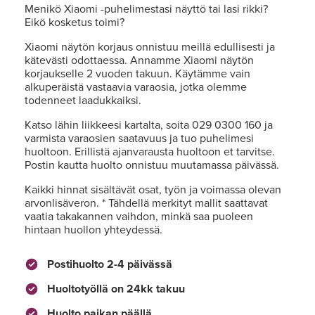
Menikö Xiaomi -puhelimestasi näyttö tai lasi rikki?
Eikö kosketus toimi?
Xiaomi näytön korjaus onnistuu meillä edullisesti ja
kätevästi odottaessa. Annamme Xiaomi näytön
korjaukselle 2 vuoden takuun. Käytämme vain
alkuperäistä vastaavia varaosia, jotka olemme
todenneet laadukkaiksi.
Katso lähin liikkeesi kartalta, soita 029 0300 160 ja
varmista varaosien saatavuus ja tuo puhelimesi
huoltoon. Erillistä ajanvarausta huoltoon et tarvitse.
Postin kautta huolto onnistuu muutamassa päivässä.
Kaikki hinnat sisältävät osat, työn ja voimassa olevan
arvonlisäveron. * Tähdellä merkityt mallit saattavat
vaatia takakannen vaihdon, minkä saa puoleen
hintaan huollon yhteydessä.
Postihuolto 2-4 päivässä
Huoltotyöllä on 24kk takuu
Huolto paikan päällä