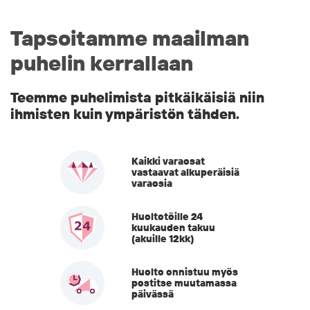
Tapsoitamme maailman
puhelin kerrallaan
Teemme puhelimista pitkäikäisiä niin
ihmisten kuin ympäristön tähden.
Kaikki varaosat
vastaavat alkuperäisiä
varaosia
Huoltotöille 24
kuukauden takuu
(akuille 12kk)
Huolto onnistuu myös
postitse muutamassa
päivässä