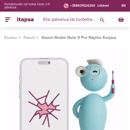
Puhelinhuolto nyt kotoa käsin 2-4
+358931524250
Liikkeet
EN
päivässä.
Etusivu
Xiaomi
Xiaomi Redmi Note 9 Pro Näytön Korjaus