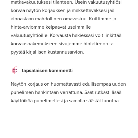
matkavakuutuksesi tilanteen. Usein vakuutusyhtiösi
korvaa näytön korjauksen ja maksettavaksesi jää
ainoastaan mahdollinen omavastuu. Kuittimme ja
hinta-arviomme kelpaavat useimmille
vakuutusyhtiöille. Korvausta hakiessasi voit linkittää
korvaushakemukseen sivujemme hintatiedon tai
pyytää kirjallisen kustannusarvion.
Tapsalaisen kommentti
Näytön korjaus on huomattavasti edullisempaa uuden
puhelimen hankintaan verrattuna. Saat rutkasti lisää
käyttöikää puhelimellesi ja samalla säästät luontoa.