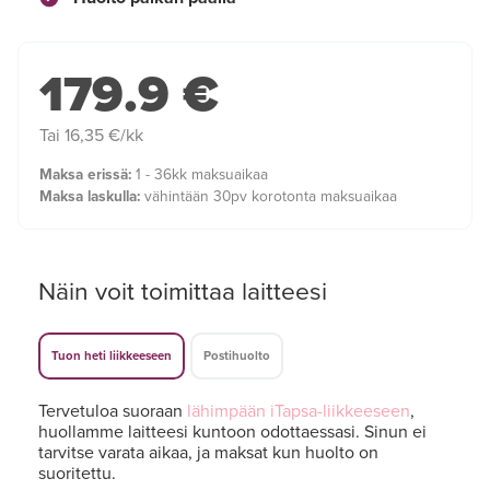
179.9 €
Tai 16,35 €/kk
Maksa erissä:
1 - 36kk maksuaikaa
Maksa laskulla:
vähintään 30pv korotonta maksuaikaa
Näin voit toimittaa laitteesi
Tuon heti liikkeeseen
Postihuolto
Tervetuloa suoraan
lähimpään iTapsa-liikkeeseen
,
huollamme laitteesi kuntoon odottaessasi. Sinun ei
tarvitse varata aikaa, ja maksat kun huolto on
suoritettu.