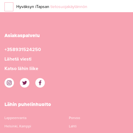
Hyväksyn iTapsan
tietosuojakäytännön
Asiakaspalvelu
+358931524250
Lähetä viesti
Katso lähin liike
Lähin puhelinhuolto
Lappeenranta
Porvoo
Helsinki, Kamppi
Lahti