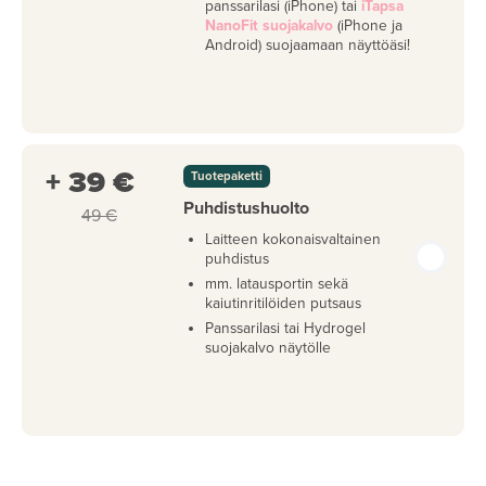
panssarilasi (iPhone) tai
iTapsa
NanoFit suojakalvo
(iPhone ja
Android) suojaamaan näyttöäsi!
+ 39 €
Tuotepaketti
Puhdistushuolto
49 €
Laitteen kokonaisvaltainen
puhdistus
mm. latausportin sekä
kaiutinritilöiden putsaus
Panssarilasi tai Hydrogel
suojakalvo näytölle