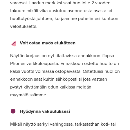
varaosat. Laadun merkiksi saat huollolle 2 vuoden
takuun: mikäli vika uusiutuu asennetusta osasta tai
huoltotyöstä johtuen, korjaamme puhelimesi kuntoon
veloituksetta.
Voit ostaa myös etukäteen
Näytön korjaus on nyt tilattavissa ennakkoon iTapsa
Phones verkkokaupasta. Ennakkoon ostettu huolto on
kaksi vuotta voimassa ostopäivästä. Ostettuasi huollon
ennakkoon saat kuitin sähköpostiisi jota vastaan
pystyt käyttämään edun kaikissa meidän
myymälöissämme.
Hyödynnä vakuutuksesi
Mikäli näyttö särkyi vahingossa, tarkastathan koti- tai