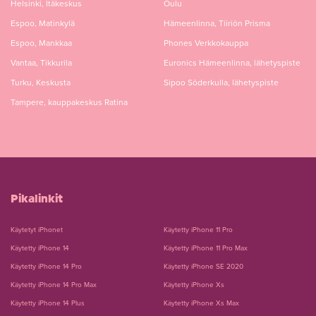
Helsinki, Itäkeskus
Oulu
Espoo, Matinkylä
Hämeenlinna, Tiiriön Prisma
Espoo, Mankkaa
Phones Verkkokauppa
Vantaa, Tikkurila
Euronics Hämeenlinna, lähetyspiste
Turku, Keskusta
Sipoo Söderkulla, lähetyspiste
Tampere, kauppakeskus Ratina
Pikalinkit
Käytetyt iPhonet
Käytetty iPhone 11 Pro
Käytetty iPhone 14
Käytetty iPhone 11 Pro Max
Käytetty iPhone 14 Pro
Käytetty iPhone SE 2020
Käytetty iPhone 14 Pro Max
Käytetty iPhone Xs
Käytetty iPhone 14 Plus
Käytetty iPhone Xs Max