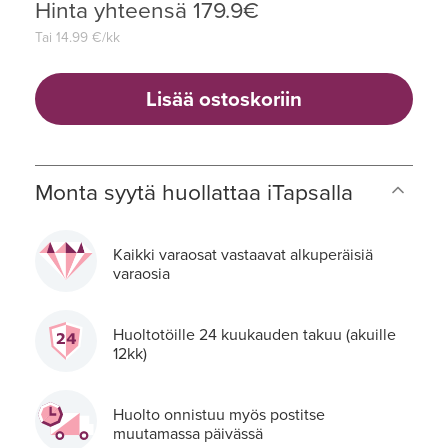
Hinta yhteensä
179.9
€
Tai
14.99
€/kk
Lisää ostoskoriin
Monta syytä huollattaa iTapsalla
Kaikki varaosat vastaavat alkuperäisiä
varaosia
Huoltotöille 24 kuukauden takuu (akuille
12kk)
Huolto onnistuu myös postitse
muutamassa päivässä