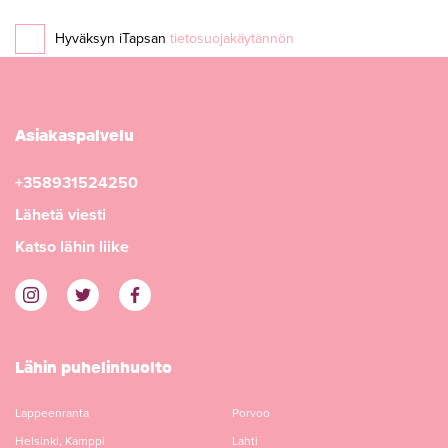
Hyväksyn iTapsan
tietosuojakäytännön
Asiakaspalvelu
+358931524250
Lähetä viesti
Katso lähin liike
Lähin puhelinhuolto
Lappeenranta
Porvoo
Helsinki, Kamppi
Lahti