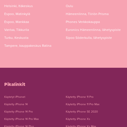
Helsinki, Itäkeskus
Oulu
Espoo, Matinkylä
Hämeenlinna, Tiiriön Prisma
Espoo, Mankkaa
Phones Verkkokauppa
Vantaa, Tikkurila
Euronics Hämeenlinna, lähetyspiste
Turku, Keskusta
Sipoo Söderkulla, lähetyspiste
Tampere, kauppakeskus Ratina
Pikalinkit
Käytetyt iPhonet
Käytetty iPhone 11 Pro
Käytetty iPhone 14
Käytetty iPhone 11 Pro Max
Käytetty iPhone 14 Pro
Käytetty iPhone SE 2020
Käytetty iPhone 14 Pro Max
Käytetty iPhone Xs
Käytetty iPhone 14 Plus
Käytetty iPhone Xs Max