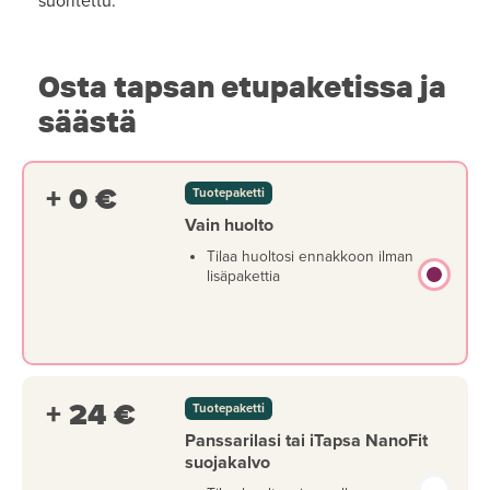
suoritettu.
Osta tapsan etupaketissa ja
säästä
+ 0 €
Tuotepaketti
Vain huolto
Tilaa huoltosi ennakkoon ilman
lisäpakettia
+ 24 €
Tuotepaketti
Panssarilasi tai iTapsa NanoFit
suojakalvo