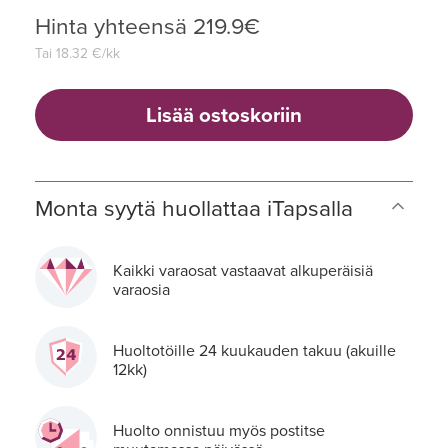
Hinta yhteensä
219.9
€
Tai
18.32
€/kk
Lisää ostoskoriin
Monta syytä huollattaa iTapsalla
Kaikki varaosat vastaavat alkuperäisiä
varaosia
Huoltotöille 24 kuukauden takuu (akuille
12kk)
Huolto onnistuu myös postitse