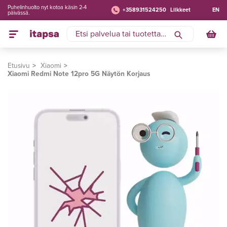
Puhelinhuolto nyt kotoa käsin 2-4
+358931524250
Liikkeet
EN
päivässä.
Etusivu
Xiaomi
Xiaomi Redmi Note 12pro 5G Näytön Korjaus