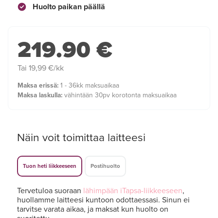
Huolto paikan päällä
219.90 €
Tai 19,99 €/kk
Maksa erissä:
1 - 36kk maksuaikaa
Maksa laskulla:
vähintään 30pv korotonta maksuaikaa
Näin voit toimittaa laitteesi
Tuon heti liikkeeseen
Postihuolto
Tervetuloa suoraan
lähimpään iTapsa-liikkeeseen
,
huollamme laitteesi kuntoon odottaessasi. Sinun ei
tarvitse varata aikaa, ja maksat kun huolto on