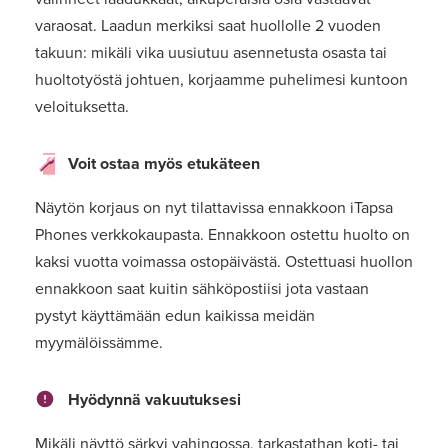
varaosat. Laadun merkiksi saat huollolle 2 vuoden
takuun: mikäli vika uusiutuu asennetusta osasta tai
huoltotyöstä johtuen, korjaamme puhelimesi kuntoon
veloituksetta.
Voit ostaa myös etukäteen
Näytön korjaus on nyt tilattavissa ennakkoon iTapsa
Phones verkkokaupasta. Ennakkoon ostettu huolto on
kaksi vuotta voimassa ostopäivästä. Ostettuasi huollon
ennakkoon saat kuitin sähköpostiisi jota vastaan
pystyt käyttämään edun kaikissa meidän
myymälöissämme.
Hyödynnä vakuutuksesi
Mikäli näyttö särkyi vahingossa, tarkastathan koti- tai