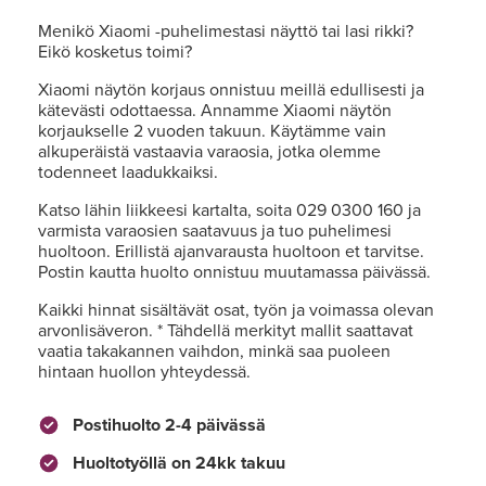
Menikö Xiaomi -puhelimestasi näyttö tai lasi rikki?
Eikö kosketus toimi?
Xiaomi näytön korjaus onnistuu meillä edullisesti ja
kätevästi odottaessa. Annamme Xiaomi näytön
korjaukselle 2 vuoden takuun. Käytämme vain
alkuperäistä vastaavia varaosia, jotka olemme
todenneet laadukkaiksi.
Katso lähin liikkeesi kartalta, soita 029 0300 160 ja
varmista varaosien saatavuus ja tuo puhelimesi
huoltoon. Erillistä ajanvarausta huoltoon et tarvitse.
Postin kautta huolto onnistuu muutamassa päivässä.
Kaikki hinnat sisältävät osat, työn ja voimassa olevan
arvonlisäveron. * Tähdellä merkityt mallit saattavat
vaatia takakannen vaihdon, minkä saa puoleen
hintaan huollon yhteydessä.
Postihuolto 2-4 päivässä
Huoltotyöllä on 24kk takuu