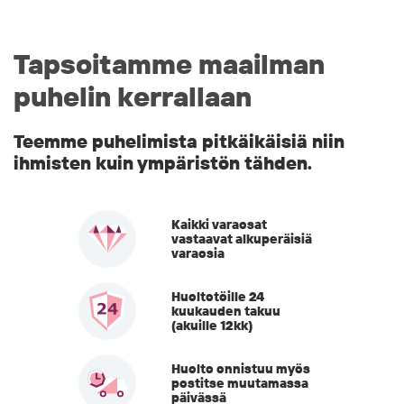
Tapsoitamme maailman
puhelin kerrallaan
Teemme puhelimista pitkäikäisiä niin
ihmisten kuin ympäristön tähden.
Kaikki varaosat
vastaavat alkuperäisiä
varaosia
Huoltotöille 24
kuukauden takuu
(akuille 12kk)
Huolto onnistuu myös
postitse muutamassa
päivässä