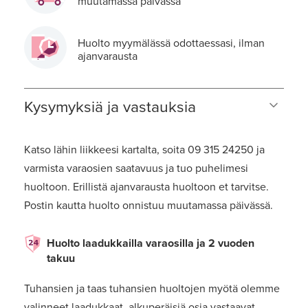
muutamassa päivässä
Huolto myymälässä odottaessasi, ilman
ajanvarausta
Kysymyksiä ja vastauksia
Katso lähin liikkeesi kartalta, soita 09 315 24250 ja
varmista varaosien saatavuus ja tuo puhelimesi
huoltoon. Erillistä ajanvarausta huoltoon et tarvitse.
Postin kautta huolto onnistuu muutamassa päivässä.
Huolto laadukkailla varaosilla ja 2 vuoden
takuu
Tuhansien ja taas tuhansien huoltojen myötä olemme
valinneet laadukkaat, alkuperäisiä osia vastaavat