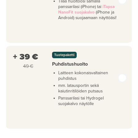
Tilaa huoltoosi samalla
panssarilasi (iPhone) tai
iTapsa
NanoFit suojakalvo
(iPhone ja
Android) suojaamaan näyttöäsi!
+ 39 €
Tuotepaketti
Puhdistushuolto
49 €
Laitteen kokonaisvaltainen
puhdistus
mm. latausportin sekä
kaiutinritilöiden putsaus
Panssarilasi tai Hydrogel
suojakalvo näytölle