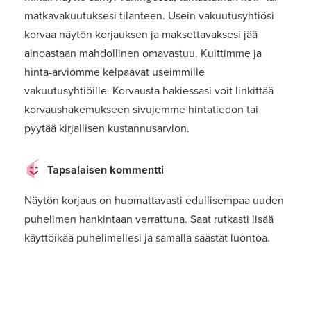
matkavakuutuksesi tilanteen. Usein vakuutusyhtiösi
korvaa näytön korjauksen ja maksettavaksesi jää
ainoastaan mahdollinen omavastuu. Kuittimme ja
hinta-arviomme kelpaavat useimmille
vakuutusyhtiöille. Korvausta hakiessasi voit linkittää
korvaushakemukseen sivujemme hintatiedon tai
pyytää kirjallisen kustannusarvion.
Tapsalaisen kommentti
Näytön korjaus on huomattavasti edullisempaa uuden
puhelimen hankintaan verrattuna. Saat rutkasti lisää
käyttöikää puhelimellesi ja samalla säästät luontoa.