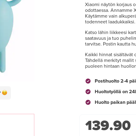
Xiaomi näytön korjaus on
odottaessa. Annamme Xi
Käytämme vain alkuperäi
todenneet laadukkaiksi.
Katso lähin liikkeesi ka
saatavuus ja tuo puhelim
tarvitse. Postin kautta 
Kaikki hinnat sisältävät 
Tähdellä merkityt mallit
puoleen hintaan huollo
Postihuolto 2-4 pä
Huoltotyöllä on 24
Huolto paikan pääl
139.90