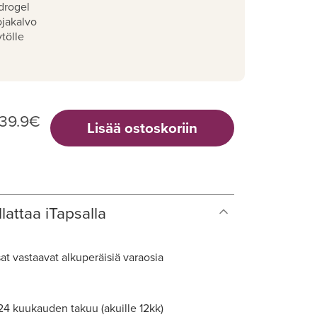
drogel
ojakalvo
tölle
39.9
€
Lisää ostoskoriin
lattaa iTapsalla
at vastaavat alkuperäisiä varaosia
 24 kuukauden takuu (akuille 12kk)