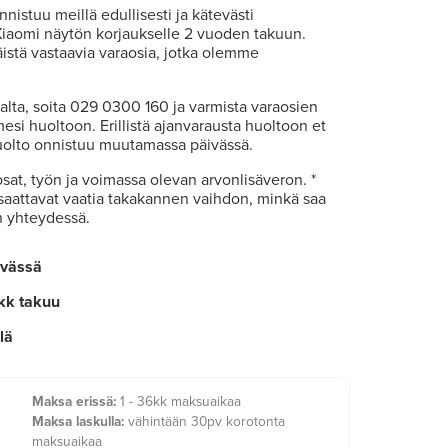
nistuu meillä edullisesti ja kätevästi
aomi näytön korjaukselle 2 vuoden takuun.
stä vastaavia varaosia, jotka olemme
rtalta, soita 029 0300 160 ja varmista varaosien
esi huoltoon. Erillistä ajanvarausta huoltoon et
huolto onnistuu muutamassa päivässä.
osat, työn ja voimassa olevan arvonlisäveron. *
 saattavat vaatia takakannen vaihdon, minkä saa
n yhteydessä.
ivässä
kk takuu
lä
Maksa erissä:
1 - 36kk maksuaikaa
Maksa laskulla:
vähintään 30pv korotonta
maksuaikaa