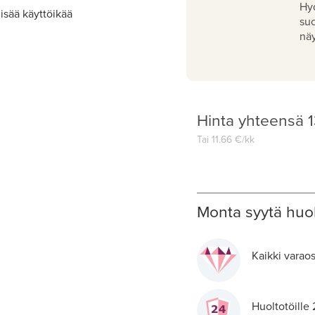
Hy
isää käyttöikää
su
näy
Hinta yhteensä
1
Tai
11.66
€/kk
Monta syytä huol
Kaikki varaos
Huoltotöille