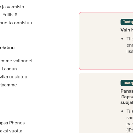
0 ja varmista
Erillistä
Tuote
 huolto onnistuu
Vain 
Til
en
n takuu
lis
lemme valinneet
t. Laadun
 vika uusiutuu
Tuote
orjaamme
Panssa
iTaps
suoja
Til
sa
Tapsa Phones
pan
(iP
aksi vuotta