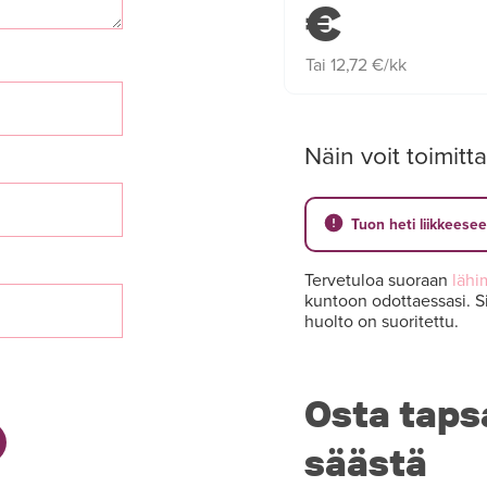
€
Tai 12,72 €/kk
Näin voit toimitta
Tuon heti liikkeese
Tervetuloa suoraan
lähi
kuntoon odottaessasi. Si
huolto on suoritettu.
Osta taps
säästä