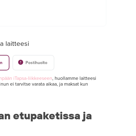
a laitteesi
en
Postihuolto
mpään iTapsa-liikkeeseen
, huollamme laitteesi
nun ei tarvitse varata aikaa, ja maksat kun
an etupaketissa ja