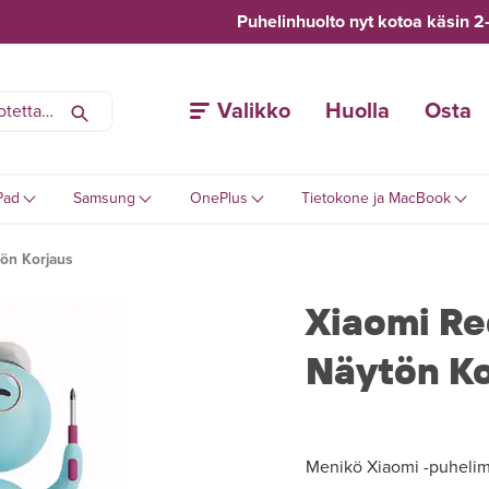
Puhelinhuolto nyt kotoa käsin 2
Valikko
Huolla
Osta
Pad
Samsung
OnePlus
Tietokone ja MacBook
ön Korjaus
Xiaomi Re
Näytön Ko
Menikö Xiaomi -puhelimes