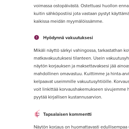
voimassa ostopäivästä. Ostettuasi huollon enn
kuitin sähköpostiisi jota vastaan pystyt käyttä
kaikissa meidän myymälöissämme.
Hyödynnä vakuutuksesi
Mikäli näyttö särkyi vahingossa, tarkastathan koti
matkavakuutuksesi tilanteen. Usein vakuutusyht
näytön korjauksen ja maksettavaksesi jää ainoa
mahdollinen omavastuu. Kuittimme ja hinta-ar
kelpaavat useimmille vakuutusyhtiöille. Korvaus
voit linkittää korvaushakemukseen sivujemme h
pyytää kirjallisen kustannusarvion.
Tapsalaisen kommentti
Näytön korjaus on huomattavasti edullisempaa