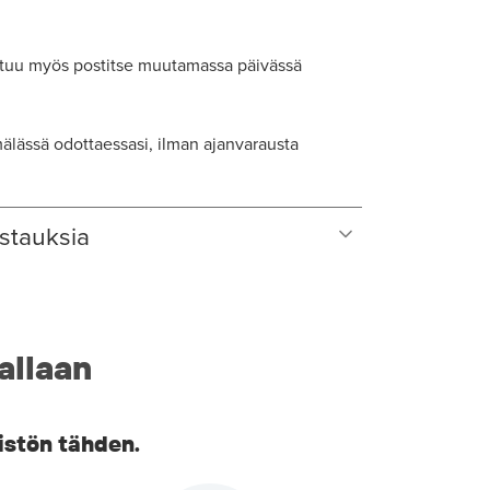
tuu myös postitse muutamassa päivässä
lässä odottaessasi, ilman ajanvarausta
stauksia
allaan
istön tähden.