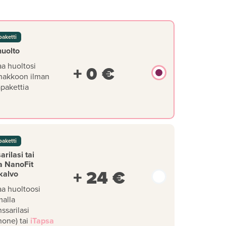
paketti
huolto
aa huoltosi
+ 0 €
nakkoon ilman
äpakettia
paketti
rilasi tai
a NanoFit
+ 24 €
kalvo
aa huoltoosi
malla
ssarilasi
hone) tai
iTapsa