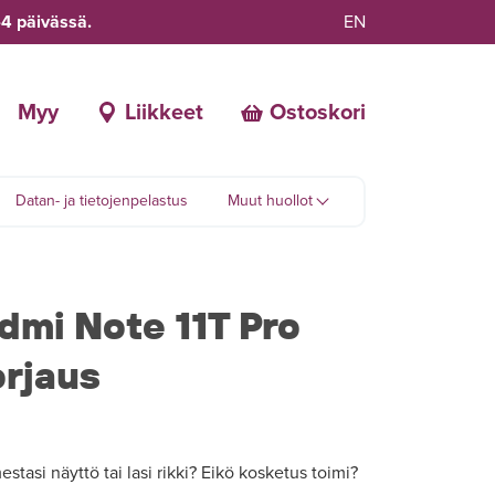
-4 päivässä.
EN
Myy
Liikkeet
Ostoskori
Datan- ja tietojenpelastus
Muut huollot
dmi Note 11T Pro
rjaus
tasi näyttö tai lasi rikki? Eikö kosketus toimi?