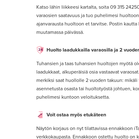
Katso lähin liikkeesi kartalta, soita 09 315 2425
varaosien saatavuus ja tuo puhelimesi huoltoon. 
ajanvarausta huoltoon et tarvitse. Postin kautta
muutamassa päivässä.
Huolto laadukkailla varaosilla ja 2 vuode
Tuhansien ja taas tuhansien huoltojen myötä o
laadukkaat, alkuperäisiä osia vastaavat varaosa
merkiksi saat huollolle 2 vuoden takuun: mikäli
asennetusta osasta tai huoltotyöstä johtuen, k
puhelimesi kuntoon veloituksetta.
Voit ostaa myös etukäteen
Näytön korjaus on nyt tilattavissa ennakkoon i
verkkokaupasta. Ennakkoon ostettu huolto on k