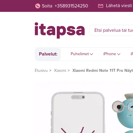
Lähetä viesti
Soita
+358931524250
Palvelut:
Puhelimet
iPhone
i
Etusivu
Xiaomi
Xiaomi Redmi Note 11T Pro Näyt