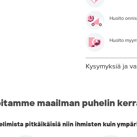
Huolto onnis
Huolto myymä
Kysymyksiä ja va
itamme maailman puhelin kerr
imista pitkäikäisiä niin ihmisten kuin ympär