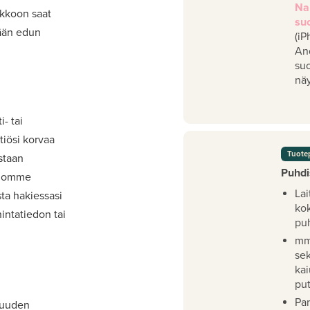
Na
akkoon saat
su
mään edun
(iP
An
su
näy
- tai
iösi korvaa
Tuote
staan
Puhdi
viomme
Lai
ta hakiessasi
ko
intatiedon tai
pu
mm
se
kai
pu
Pan
 uuden