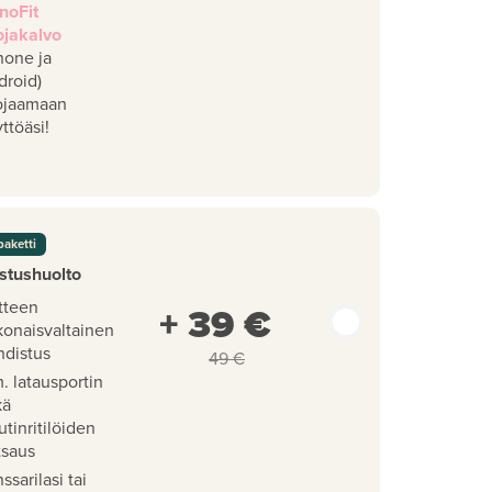
noFit
ojakalvo
hone ja
droid)
ojaamaan
ttöäsi!
paketti
stushuolto
tteen
+ 39 €
konaisvaltainen
hdistus
49 €
. latausportin
kä
utinritilöiden
tsaus
ssarilasi tai