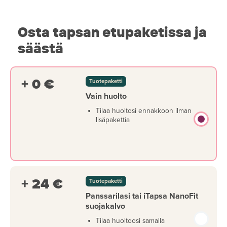
Osta tapsan etupaketissa ja
säästä
+ 0 €
Tuotepaketti
Vain huolto
Tilaa huoltosi ennakkoon ilman
lisäpakettia
+ 24 €
Tuotepaketti
Panssarilasi tai iTapsa NanoFit
suojakalvo
Tilaa huoltoosi samalla