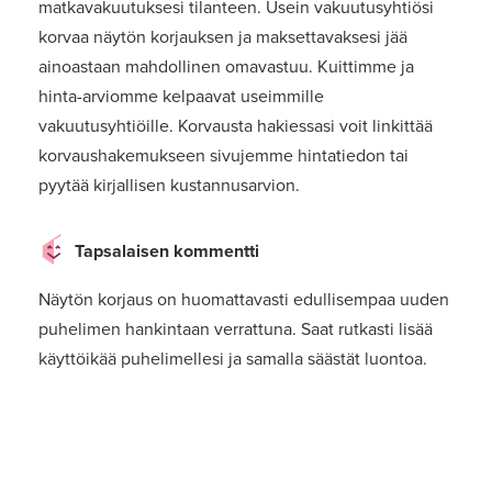
matkavakuutuksesi tilanteen. Usein vakuutusyhtiösi
korvaa näytön korjauksen ja maksettavaksesi jää
ainoastaan mahdollinen omavastuu. Kuittimme ja
hinta-arviomme kelpaavat useimmille
vakuutusyhtiöille. Korvausta hakiessasi voit linkittää
korvaushakemukseen sivujemme hintatiedon tai
pyytää kirjallisen kustannusarvion.
Tapsalaisen kommentti
Näytön korjaus on huomattavasti edullisempaa uuden
puhelimen hankintaan verrattuna. Saat rutkasti lisää
käyttöikää puhelimellesi ja samalla säästät luontoa.