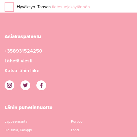
Hyväksyn iTapsan
tietosuojakäytännön
Asiakaspalvelu
+358931524250
Lähetä viesti
Katso lähin liike
Lähin puhelinhuolto
Lappeenranta
Porvoo
Helsinki, Kamppi
Lahti