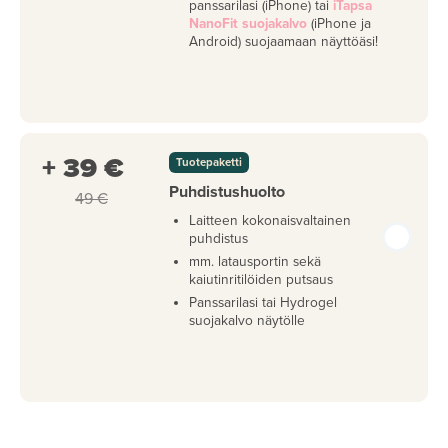
panssarilasi (iPhone) tai
iTapsa
NanoFit suojakalvo
(iPhone ja
Android) suojaamaan näyttöäsi!
+ 39 €
Tuotepaketti
Puhdistushuolto
49 €
Laitteen kokonaisvaltainen
puhdistus
mm. latausportin sekä
kaiutinritilöiden putsaus
Panssarilasi tai Hydrogel
suojakalvo näytölle