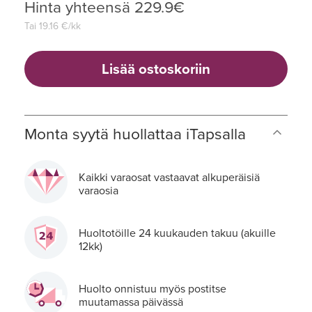
Hinta yhteensä
229.9
€
Tai
19.16
€/kk
Lisää ostoskoriin
Monta syytä huollattaa iTapsalla
Kaikki varaosat vastaavat alkuperäisiä
varaosia
Huoltotöille 24 kuukauden takuu (akuille
12kk)
Huolto onnistuu myös postitse
muutamassa päivässä