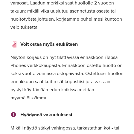
varaosat. Laadun merkiksi saat huollolle 2 vuoden
takuun: mikäli vika uusiutuu asennetusta osasta tai
huoltotyöstä johtuen, korjaamme puhelimesi kuntoon
veloituksetta.
Voit ostaa myös etukäteen
Näytön korjaus on nyt tilattavissa ennakkoon iTapsa
Phones verkkokaupasta. Ennakkoon ostettu huolto on
kaksi vuotta voimassa ostopäivästä. Ostettuasi huollon
ennakkoon saat kuitin sähköpostiisi jota vastaan
pystyt käyttämään edun kaikissa meidän
myymälöissämme.
Hyödynnä vakuutuksesi
Mikäli näyttö särkyi vahingossa, tarkastathan koti- tai