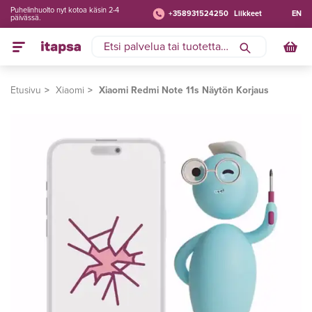
Puhelinhuolto nyt kotoa käsin 2-4
+358931524250
Liikkeet
EN
päivässä.
Etusivu
Xiaomi
Xiaomi Redmi Note 11s Näytön Korjaus