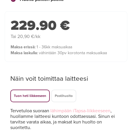
229.90 €
Tai 20,90 €/kk
Maksa erissä:
1 - 36kk maksuaikaa
Maksa laskulla:
vähintään 30pv korotonta maksuaikaa
Näin voit toimittaa laitteesi
Tuon heti liikkeeseen
Postihuolto
Tervetuloa suoraan
lähimpään iTapsa-liikkeeseen
,
huollamme laitteesi kuntoon odottaessasi. Sinun ei
tarvitse varata aikaa, ja maksat kun huolto on
suoritettu.