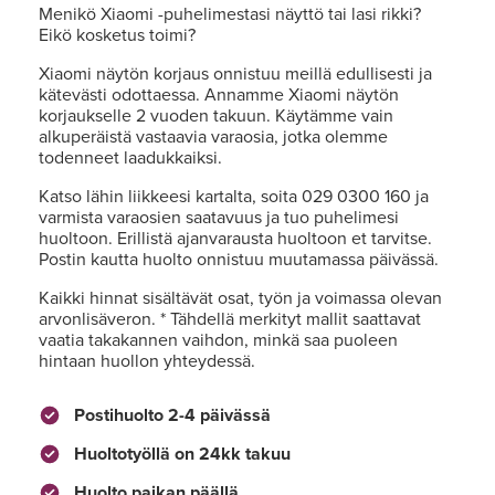
Menikö Xiaomi -puhelimestasi näyttö tai lasi rikki?
Eikö kosketus toimi?
Xiaomi näytön korjaus onnistuu meillä edullisesti ja
kätevästi odottaessa. Annamme Xiaomi näytön
korjaukselle 2 vuoden takuun. Käytämme vain
alkuperäistä vastaavia varaosia, jotka olemme
todenneet laadukkaiksi.
Katso lähin liikkeesi kartalta, soita 029 0300 160 ja
varmista varaosien saatavuus ja tuo puhelimesi
huoltoon. Erillistä ajanvarausta huoltoon et tarvitse.
Postin kautta huolto onnistuu muutamassa päivässä.
Kaikki hinnat sisältävät osat, työn ja voimassa olevan
arvonlisäveron. * Tähdellä merkityt mallit saattavat
vaatia takakannen vaihdon, minkä saa puoleen
hintaan huollon yhteydessä.
Postihuolto 2-4 päivässä
Huoltotyöllä on 24kk takuu
Huolto paikan päällä