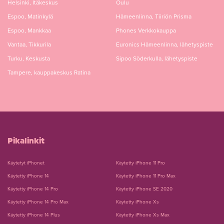
Helsinki, Itäkeskus
Oulu
Espoo, Matinkylä
Hämeenlinna, Tiiriön Prisma
Espoo, Mankkaa
Phones Verkkokauppa
Vantaa, Tikkurila
Euronics Hämeenlinna, lähetyspiste
Turku, Keskusta
Sipoo Söderkulla, lähetyspiste
Tampere, kauppakeskus Ratina
Pikalinkit
Käytetyt iPhonet
Käytetty iPhone 11 Pro
Käytetty iPhone 14
Käytetty iPhone 11 Pro Max
Käytetty iPhone 14 Pro
Käytetty iPhone SE 2020
Käytetty iPhone 14 Pro Max
Käytetty iPhone Xs
Käytetty iPhone 14 Plus
Käytetty iPhone Xs Max