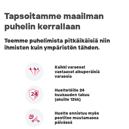
Tapsoitamme maailman
puhelin kerrallaan
Teemme puhelimista pitkäikäisiä niin
ihmisten kuin ympäristön tähden.
Kaikki varaosat
vastaavat alkuperäisiä
varaosia
Huoltotöille 24
kuukauden takuu
(akuille 12kk)
Huolto onnistuu myös
postitse muutamassa
päivässä