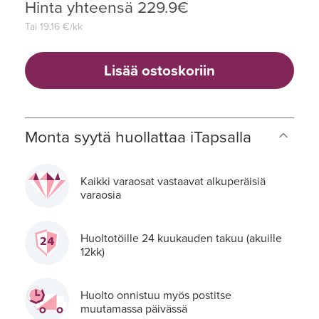
Hinta yhteensä
229.9
€
Tai
19.16
€/kk
Lisää ostoskoriin
Monta syytä huollattaa iTapsalla
Kaikki varaosat vastaavat alkuperäisiä
varaosia
Huoltotöille 24 kuukauden takuu (akuille
12kk)
Huolto onnistuu myös postitse
muutamassa päivässä