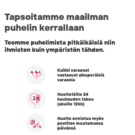
Tapsoitamme maailman
puhelin kerrallaan
Teemme puhelimista pitkäikäisiä niin
ihmisten kuin ympäristön tähden.
Kaikki varaosat
vastaavat alkuperäisiä
varaosia
Huoltotöille 24
kuukauden takuu
(akuille 12kk)
Huolto onnistuu myös
postitse muutamassa
päivässä