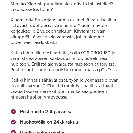
Menikö Xiaomi -puhelimestasi näyttö tai lasi rikki?
Eikö kosketus toimi?
Xiaomi näytön korjaus onnistuu meillä edullisesti ja
kätevästi odottaessa. Annamme Xiaomi näytön
korjaukselle 2 vuoden takuun. Käytämme vain
alkuperäistä vastaavia varaosia, jotka olemme
todenneet laadukkaiksi.
Katso lähin liikkeesi kartalta, soita 029 0300 160 ja
varmista varaosien saatavuus ja tuo puhelimesi
huoltoon. Erillistä ajanvarausta huoltoon et tarvitse.
Postin kautta huolto onnistuu muutamassa päivässä.
Kaikki hinnat sisältävät osat, työn ja voimassa olevan
arvonlisäveron. * Tähdellä merkityt mallit saattavat
vaatia takakannen vaihdon, minkä saa puoleen
hintaan huollon yhteydessä.
Postihuolto 2-4 päivässä
Huoltotyöllä on 24kk takuu
Huolto paikan päällä