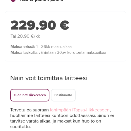
229.90 €
Tai 20,90 €/kk
Maksa erissä:
1 - 36kk maksuaikaa
Maksa laskulla:
vähintään 30pv korotonta maksuaikaa
Näin voit toimittaa laitteesi
Tuon heti liikkeeseen
Postihuolto
Tervetuloa suoraan
lähimpään iTapsa-liikkeeseen
,
huollamme laitteesi kuntoon odottaessasi. Sinun ei
tarvitse varata aikaa, ja maksat kun huolto on
suoritettu.