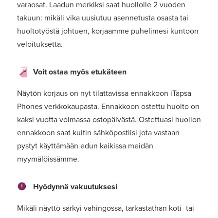
varaosat. Laadun merkiksi saat huollolle 2 vuoden
takuun: mikäli vika uusiutuu asennetusta osasta tai
huoltotyöstä johtuen, korjaamme puhelimesi kuntoon
veloituksetta.
Voit ostaa myös etukäteen
Näytön korjaus on nyt tilattavissa ennakkoon iTapsa
Phones verkkokaupasta. Ennakkoon ostettu huolto on
kaksi vuotta voimassa ostopäivästä. Ostettuasi huollon
ennakkoon saat kuitin sähköpostiisi jota vastaan
pystyt käyttämään edun kaikissa meidän
myymälöissämme.
Hyödynnä vakuutuksesi
Mikäli näyttö särkyi vahingossa, tarkastathan koti- tai