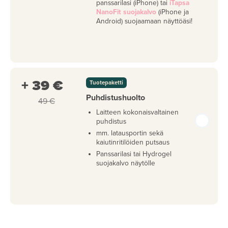
panssarilasi (iPhone) tai
iTapsa
NanoFit suojakalvo
(iPhone ja
Android) suojaamaan näyttöäsi!
+ 39 €
Tuotepaketti
Puhdistushuolto
49 €
Laitteen kokonaisvaltainen
puhdistus
mm. latausportin sekä
kaiutinritilöiden putsaus
Panssarilasi tai Hydrogel
suojakalvo näytölle