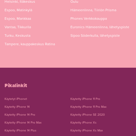
Helsinki, Itäkeskus
Oulu
Espoo, Matinkylä
Hämeenlinna, Tiiriön Prisma
Espoo, Mankkaa
Phones Verkkokauppa
Vantaa, Tikkurila
Euronics Hämeenlinna, lähetyspiste
Turku, Keskusta
Sipoo Söderkulla, lähetyspiste
Tampere, kauppakeskus Ratina
Pikalinkit
Käytetyt iPhonet
Käytetty iPhone 11 Pro
Käytetty iPhone 14
Käytetty iPhone 11 Pro Max
Käytetty iPhone 14 Pro
Käytetty iPhone SE 2020
Käytetty iPhone 14 Pro Max
Käytetty iPhone Xs
Käytetty iPhone 14 Plus
Käytetty iPhone Xs Max