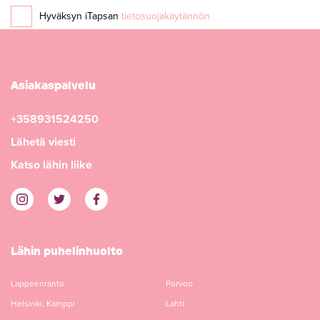
Hyväksyn iTapsan
tietosuojakäytännön
Asiakaspalvelu
+358931524250
Lähetä viesti
Katso lähin liike
Lähin puhelinhuolto
Lappeenranta
Porvoo
Helsinki, Kamppi
Lahti