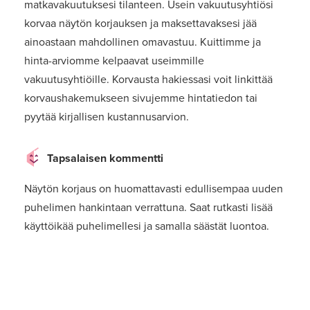
matkavakuutuksesi tilanteen. Usein vakuutusyhtiösi
korvaa näytön korjauksen ja maksettavaksesi jää
ainoastaan mahdollinen omavastuu. Kuittimme ja
hinta-arviomme kelpaavat useimmille
vakuutusyhtiöille. Korvausta hakiessasi voit linkittää
korvaushakemukseen sivujemme hintatiedon tai
pyytää kirjallisen kustannusarvion.
Tapsalaisen kommentti
Näytön korjaus on huomattavasti edullisempaa uuden
puhelimen hankintaan verrattuna. Saat rutkasti lisää
käyttöikää puhelimellesi ja samalla säästät luontoa.