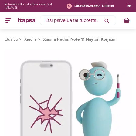
Puhelinhuolto nyt kotoa käsin 2-4
+358931524250
Liikkeet
EN
päivässä.
Etusivu
Xiaomi
Xiaomi Redmi Note 11 Näytön Korjaus