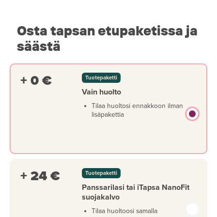
Osta tapsan etupaketissa ja
säästä
+ 0 €
Tuotepaketti
Vain huolto
Tilaa huoltosi ennakkoon ilman
lisäpakettia
+ 24 €
Tuotepaketti
Panssarilasi tai iTapsa NanoFit
suojakalvo
Tilaa huoltoosi samalla