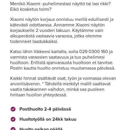
Menikö Xiaomi -puhelimestasi näyttö tai lasi rikki?
Eikö kosketus toimi?
Xiaomi näytön korjaus onnistuu meillä edullisesti ja
kätevästi odottaessa. Annamme Xiaomi näytön
korjaukselle 2 vuoden takuun. Käytämme vain
alkuperäistä vastaavia varaosia, jotka olemme
todenneet laadukkaiksi.
Katso lähin liikkeesi kartalta, soita 029 0300 160 ja
varmista varaosien saatavuus ja tuo puhelimesi
huoltoon. Erillistä ajanvarausta huoltoon et tarvitse.
Postin kautta huolto onnistuu muutamassa päivässä.
Kaikki hinnat sisältävät osat, työn ja voimassa olevan
arvonlisäveron. * Tähdellä merkityt mallit saattavat
vaatia takakannen vaihdon, minkä saa puoleen
hintaan huollon yhteydessä.
Postihuolto 2-4 päivässä
Huoltotyöllä on 24kk takuu
Huolto paikan päällä