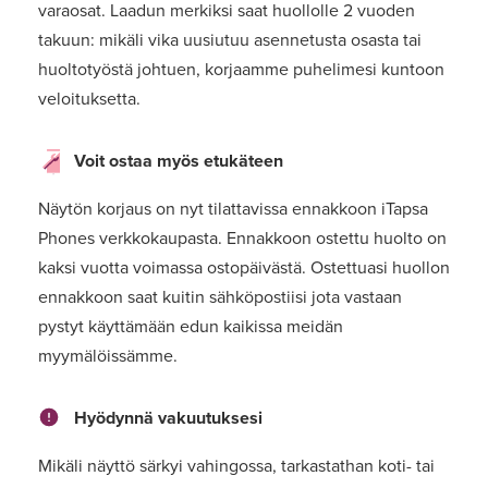
varaosat. Laadun merkiksi saat huollolle 2 vuoden
takuun: mikäli vika uusiutuu asennetusta osasta tai
huoltotyöstä johtuen, korjaamme puhelimesi kuntoon
veloituksetta.
Voit ostaa myös etukäteen
Näytön korjaus on nyt tilattavissa ennakkoon iTapsa
Phones verkkokaupasta. Ennakkoon ostettu huolto on
kaksi vuotta voimassa ostopäivästä. Ostettuasi huollon
ennakkoon saat kuitin sähköpostiisi jota vastaan
pystyt käyttämään edun kaikissa meidän
myymälöissämme.
Hyödynnä vakuutuksesi
Mikäli näyttö särkyi vahingossa, tarkastathan koti- tai