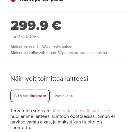
299.9 €
Tai 27,26 €/kk
Maksa erissä:
1 - 36kk maksuaikaa
Maksa laskulla:
vähintään 30pv korotonta maksuaikaa
Näin voit toimittaa laitteesi
Tuon heti liikkeeseen
Postihuolto
Tervetuloa suoraan
lähimpään iTapsa-liikkeeseen
,
huollamme laitteesi kuntoon odottaessasi. Sinun ei
tarvitse varata aikaa, ja maksat kun huolto on
suoritettu.