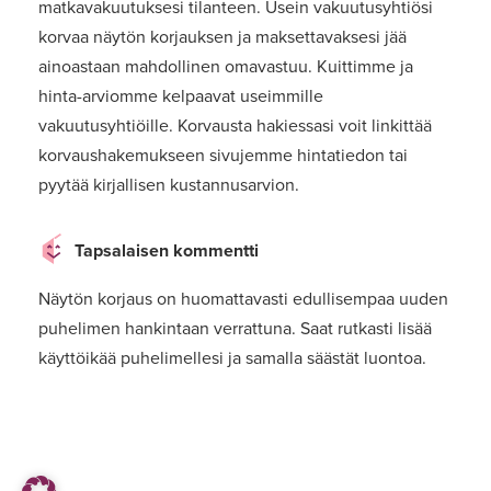
matkavakuutuksesi tilanteen. Usein vakuutusyhtiösi
korvaa näytön korjauksen ja maksettavaksesi jää
ainoastaan mahdollinen omavastuu. Kuittimme ja
hinta-arviomme kelpaavat useimmille
vakuutusyhtiöille. Korvausta hakiessasi voit linkittää
korvaushakemukseen sivujemme hintatiedon tai
pyytää kirjallisen kustannusarvion.
Tapsalaisen kommentti
Näytön korjaus on huomattavasti edullisempaa uuden
puhelimen hankintaan verrattuna. Saat rutkasti lisää
käyttöikää puhelimellesi ja samalla säästät luontoa.