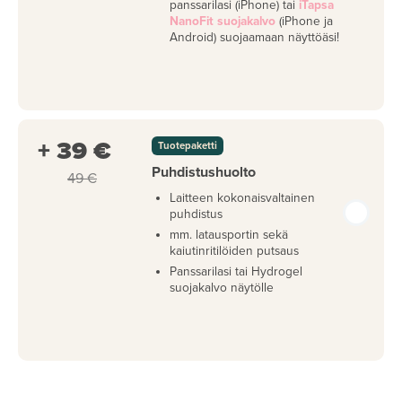
panssarilasi (iPhone) tai
iTapsa
NanoFit suojakalvo
(iPhone ja
Android) suojaamaan näyttöäsi!
+ 39 €
Tuotepaketti
Puhdistushuolto
49 €
Laitteen kokonaisvaltainen
puhdistus
mm. latausportin sekä
kaiutinritilöiden putsaus
Panssarilasi tai Hydrogel
suojakalvo näytölle