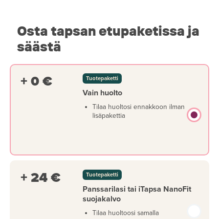
Osta tapsan etupaketissa ja
säästä
+ 0 €
Tuotepaketti
Vain huolto
Tilaa huoltosi ennakkoon ilman
lisäpakettia
+ 24 €
Tuotepaketti
Panssarilasi tai iTapsa NanoFit
suojakalvo
Tilaa huoltoosi samalla