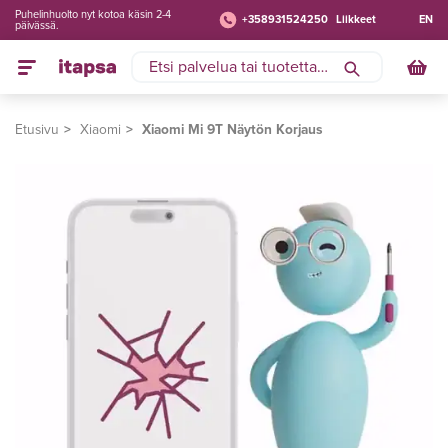
Puhelinhuolto nyt kotoa käsin 2-4
+358931524250
Liikkeet
EN
päivässä.
Etusivu
Xiaomi
Xiaomi Mi 9T Näytön Korjaus