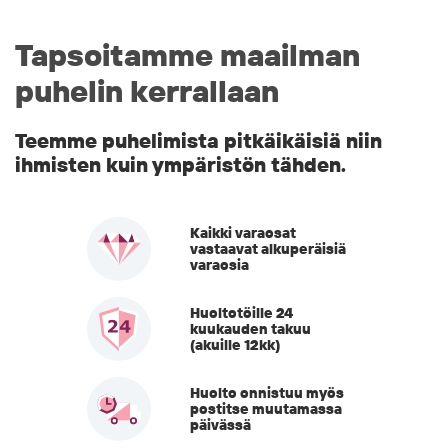
Tapsoitamme maailman
puhelin kerrallaan
Teemme puhelimista pitkäikäisiä niin
ihmisten kuin ympäristön tähden.
Kaikki varaosat
vastaavat alkuperäisiä
varaosia
Huoltotöille 24
kuukauden takuu
(akuille 12kk)
Huolto onnistuu myös
postitse muutamassa
päivässä