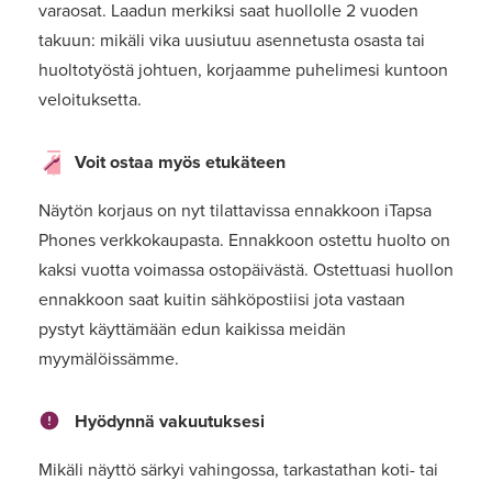
varaosat. Laadun merkiksi saat huollolle 2 vuoden
takuun: mikäli vika uusiutuu asennetusta osasta tai
huoltotyöstä johtuen, korjaamme puhelimesi kuntoon
veloituksetta.
Voit ostaa myös etukäteen
Näytön korjaus on nyt tilattavissa ennakkoon iTapsa
Phones verkkokaupasta. Ennakkoon ostettu huolto on
kaksi vuotta voimassa ostopäivästä. Ostettuasi huollon
ennakkoon saat kuitin sähköpostiisi jota vastaan
pystyt käyttämään edun kaikissa meidän
myymälöissämme.
Hyödynnä vakuutuksesi
Mikäli näyttö särkyi vahingossa, tarkastathan koti- tai