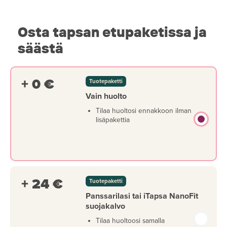
Osta tapsan etupaketissa ja
säästä
+ 0 €
Tuotepaketti
Vain huolto
Tilaa huoltosi ennakkoon ilman
lisäpakettia
+ 24 €
Tuotepaketti
Panssarilasi tai iTapsa NanoFit
suojakalvo
Tilaa huoltoosi samalla