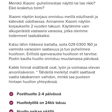
Menikö Xiaomi -puhelimestasi näyttö tai lasi rikki?
Eikö kosketus toimi?
Xiaomi näytön korjaus onnistuu meillä edullisesti ja
kätevästi odottaessa. Annamme Xiaomi näytön
korjaukselle 2 vuoden takuun. Käytämme vain
alkuperäistä vastaavia varaosia, jotka olemme
todenneet laadukkaiksi.
Katso lähin liikkeesi kartalta, soita 029 0300 160 ja
varmista varaosien saatavuus ja tuo puhelimesi
huoltoon. Erillistä ajanvarausta huoltoon et tarvitse.
Postin kautta huolto onnistuu muutamassa päivässä.
Kaikki hinnat sisältävät osat, työn ja voimassa olevan
arvonlisäveron. * Tähdellä merkityt mallit saattavat
vaatia takakannen vaihdon, minkä saa puoleen
hintaan huollon yhteydessä.
Postihuolto 2-4 päivässä
Huoltotyöllä on 24kk takuu
Huolto paikan päällä