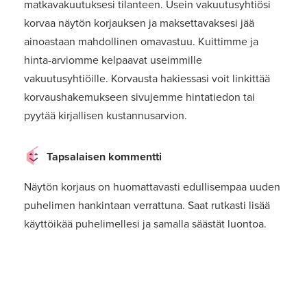
matkavakuutuksesi tilanteen. Usein vakuutusyhtiösi
korvaa näytön korjauksen ja maksettavaksesi jää
ainoastaan mahdollinen omavastuu. Kuittimme ja
hinta-arviomme kelpaavat useimmille
vakuutusyhtiöille. Korvausta hakiessasi voit linkittää
korvaushakemukseen sivujemme hintatiedon tai
pyytää kirjallisen kustannusarvion.
Tapsalaisen kommentti
Näytön korjaus on huomattavasti edullisempaa uuden
puhelimen hankintaan verrattuna. Saat rutkasti lisää
käyttöikää puhelimellesi ja samalla säästät luontoa.