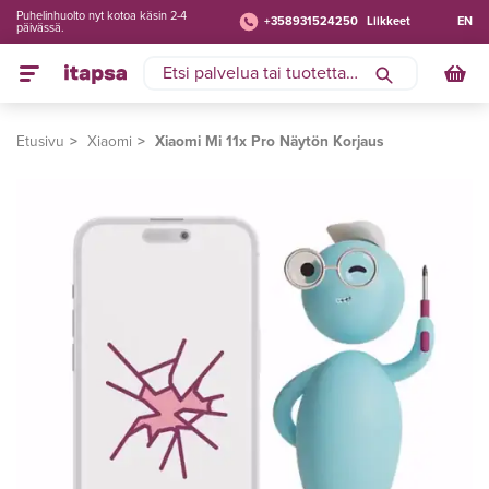
Puhelinhuolto nyt kotoa käsin 2-4
+358931524250
Liikkeet
EN
päivässä.
Etusivu
Xiaomi
Xiaomi Mi 11x Pro Näytön Korjaus