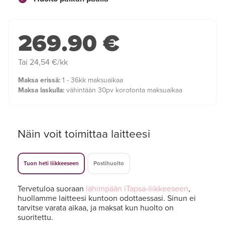
269.90 €
Tai 24,54 €/kk
Maksa erissä:
1 - 36kk maksuaikaa
Maksa laskulla:
vähintään 30pv korotonta maksuaikaa
Näin voit toimittaa laitteesi
Tuon heti liikkeeseen
Postihuolto
Tervetuloa suoraan
lähimpään iTapsa-liikkeeseen
,
huollamme laitteesi kuntoon odottaessasi. Sinun ei
tarvitse varata aikaa, ja maksat kun huolto on
suoritettu.