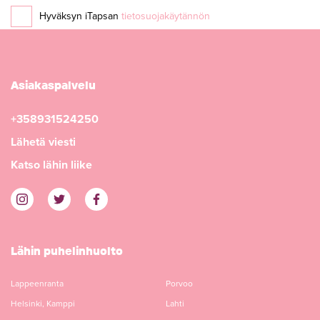
Hyväksyn iTapsan
tietosuojakäytännön
Asiakaspalvelu
+358931524250
Lähetä viesti
Katso lähin liike
Lähin puhelinhuolto
Lappeenranta
Porvoo
Helsinki, Kamppi
Lahti