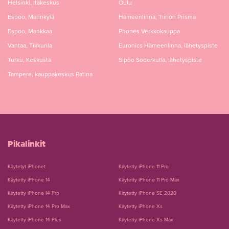
Helsinki, Itäkeskus
Oulu
Espoo, Matinkylä
Hämeenlinna, Tiiriön Prisma
Espoo, Mankkaa
Phones Verkkokauppa
Vantaa, Tikkurila
Euronics Hämeenlinna, lähetyspiste
Turku, Keskusta
Sipoo Söderkulla, lähetyspiste
Tampere, kauppakeskus Ratina
Pikalinkit
Käytetyt iPhonet
Käytetty iPhone 11 Pro
Käytetty iPhone 14
Käytetty iPhone 11 Pro Max
Käytetty iPhone 14 Pro
Käytetty iPhone SE 2020
Käytetty iPhone 14 Pro Max
Käytetty iPhone Xs
Käytetty iPhone 14 Plus
Käytetty iPhone Xs Max