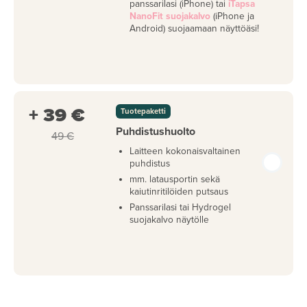
panssarilasi (iPhone) tai
iTapsa
NanoFit suojakalvo
(iPhone ja
Android) suojaamaan näyttöäsi!
+ 39 €
Tuotepaketti
Puhdistushuolto
49 €
Laitteen kokonaisvaltainen
puhdistus
mm. latausportin sekä
kaiutinritilöiden putsaus
Panssarilasi tai Hydrogel
suojakalvo näytölle