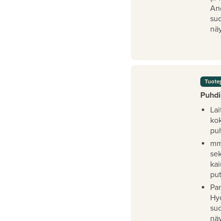
An
su
näy
Tuote
Puhdi
Lai
ko
pu
mm
se
kai
pu
Pan
Hy
su
näy