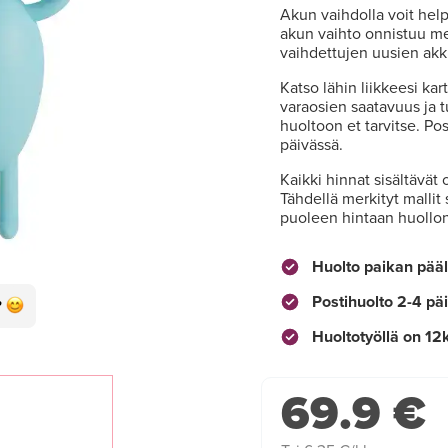
Akun vaihdolla voit hel
akun vaihto onnistuu meil
vaihdettujen uusien akk
Katso lähin liikkeesi kar
varaosien saatavuus ja t
huoltoon et tarvitse. P
päivässä.
Kaikki hinnat sisältävät 
Tähdellä merkityt mallit
puoleen hintaan huollo
Huolto paikan pääl
Postihuolto 2-4 pä
Huoltotyöllä on 12
69.9 €