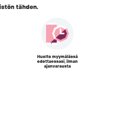
istön tähden.
Huolto myymälässä
odottaessasi, ilman
ajanvarausta