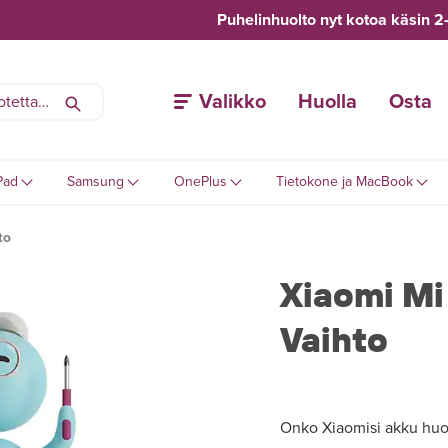
Puhelinhuolto nyt kotoa käsin 2
Valikko
Huolla
Osta
Pad
Samsung
OnePlus
Tietokone ja MacBook
to
Xiaomi Mi
Vaihto
Onko Xiaomisi akku huon