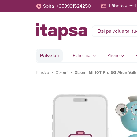
Lähetä viesti
Soita
+358931524250
Palvelut:
Puhelimet
iPhone
i
Etusivu
Xiaomi
Xiaomi Mi 10T Pro 5G Akun Vaih