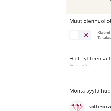
Muut pienhuollo
Xiaomi 
Takalas
Hinta yhteensä
Tai
5.83
€/kk
Monta syytä huol
Kaikki varaos