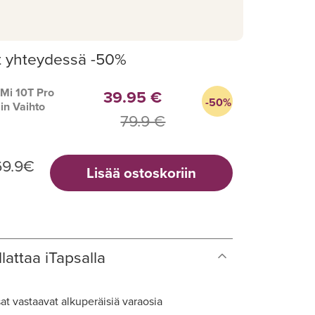
t yhteydessä -50%
Mi 10T Pro
39.95 €
-50%
in Vaihto
79.9 €
69.9
€
Lisää ostoskoriin
lattaa iTapsalla
at vastaavat alkuperäisiä varaosia