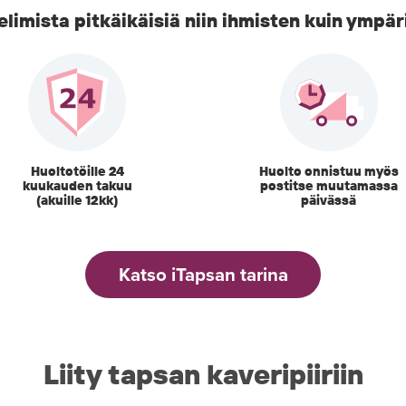
imista pitkäikäisiä niin ihmisten kuin ympär
Huoltotöille 24
Huolto onnistuu myös
kuukauden takuu
postitse muutamassa
(akuille 12kk)
päivässä
Katso iTapsan tarina
Liity tapsan kaveripiiriin