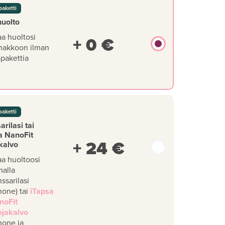
paketti
huolto
aa huoltosi
+ 0 €
nakkoon ilman
äpakettia
paketti
rilasi tai
a NanoFit
+ 24 €
kalvo
aa huoltoosi
malla
ssarilasi
hone) tai
iTapsa
noFit
ojakalvo
hone ja