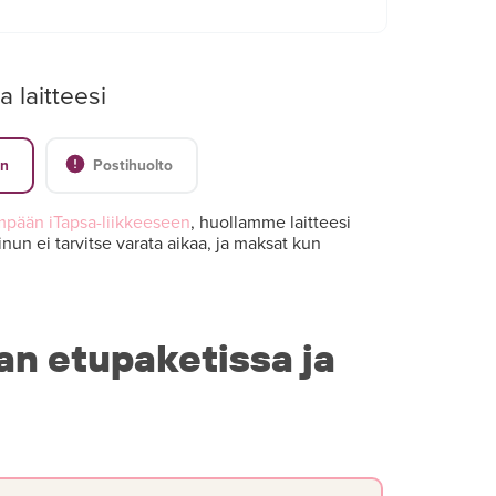
a laitteesi
en
Postihuolto
mpään iTapsa-liikkeeseen
, huollamme laitteesi
nun ei tarvitse varata aikaa, ja maksat kun
an etupaketissa ja