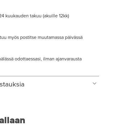
 24 kuukauden takuu (akuille 12kk)
tuu myös postitse muutamassa päivässä
lässä odottaessasi, ilman ajanvarausta
stauksia
allaan