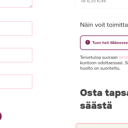
Tai 6,35 €/kk
Näin voit toimitta
Tuon heti liikkeese
Tervetuloa suoraan
lähi
kuntoon odottaessasi. Si
huolto on suoritettu.
Osta taps
säästä