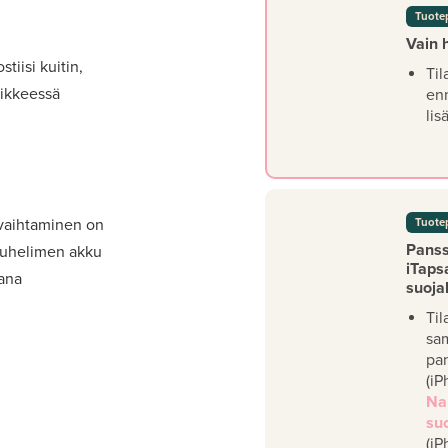
Tuote
Vain 
tiisi kuitin,
Til
iikkeessä
en
lis
 vaihtaminen on
Tuote
Panssa
 Puhelimen akku
iTaps
kana
suoja
Til
sa
pan
(iP
Na
su
(iP