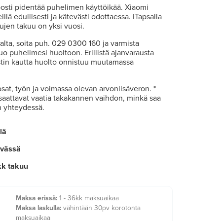
posti pidentää puhelimen käyttöikää. Xiaomi
lä edullisesti ja kätevästi odottaessa. iTapsalla
ujen takuu on yksi vuosi.
talta, soita puh. 029 0300 160 ja varmista
uo puhelimesi huoltoon. Erillistä ajanvarausta
ostin kautta huolto onnistuu muutamassa
osat, työn ja voimassa olevan arvonlisäveron. *
 saattavat vaatia takakannen vaihdon, minkä saa
n yhteydessä.
lä
ivässä
kk takuu
Maksa erissä:
1 - 36kk maksuaikaa
Maksa laskulla:
vähintään 30pv korotonta
maksuaikaa