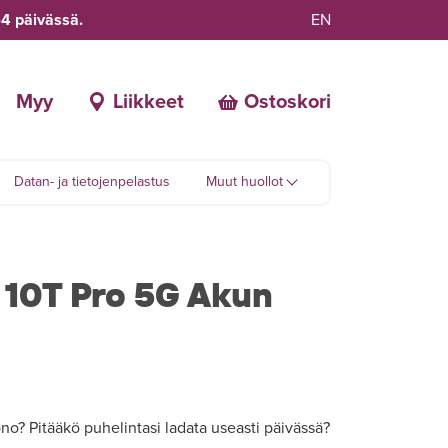
-4 päivässä.
EN
Myy
Liikkeet
Ostoskori
Datan- ja tietojenpelastus
Muut huollot
 10T Pro 5G Akun
o? Pitääkö puhelintasi ladata useasti päivässä?