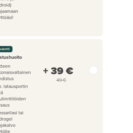
droid)
ojaamaan
ttöäsi!
paketti
stushuolto
tteen
+ 39 €
konaisvaltainen
hdistus
49 €
. latausportin
kä
utinritilöiden
tsaus
ssarilasi tai
drogel
ojakalvo
tölle