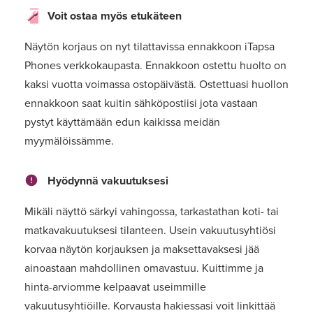
Voit ostaa myös etukäteen
Näytön korjaus on nyt tilattavissa ennakkoon iTapsa
Phones verkkokaupasta. Ennakkoon ostettu huolto on
kaksi vuotta voimassa ostopäivästä. Ostettuasi huollon
ennakkoon saat kuitin sähköpostiisi jota vastaan
pystyt käyttämään edun kaikissa meidän
myymälöissämme.
Hyödynnä vakuutuksesi
Mikäli näyttö särkyi vahingossa, tarkastathan koti- tai
matkavakuutuksesi tilanteen. Usein vakuutusyhtiösi
korvaa näytön korjauksen ja maksettavaksesi jää
ainoastaan mahdollinen omavastuu. Kuittimme ja
hinta-arviomme kelpaavat useimmille
vakuutusyhtiöille. Korvausta hakiessasi voit linkittää