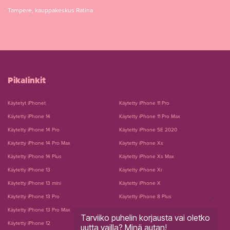
Tampere, kauppakeskus Ratina
Pikalinkit
Käytetyt iPhonet
Käytetty iPhone 11 Pro
Käytetty iPhone 14
Käytetty iPhone 11 Pro Max
Käytetty iPhone 14 Pro
Käytetty iPhone SE 2020
Käytetty iPhone 14 Pro Max
Käytetty iPhone Xs
Käytetty iPhone 14 Plus
Käytetty iPhone Xs Max
Käytetty iPhone 13
Käytetty iPhone Xr
Käytetty iPhone 13 mini
Käytetty iPhone X
Käytetty iPhone 13 Pro
Käytetty iPhone 8 Plus
Käytetty iPhone 13 Pro Max
Käytetty iPhone 8
Tarviiko puhelin korjausta vai oletko
Käytetty iPhone 12
Käytetty iPhone 7 Plus
uutta vailla? Minä autan!