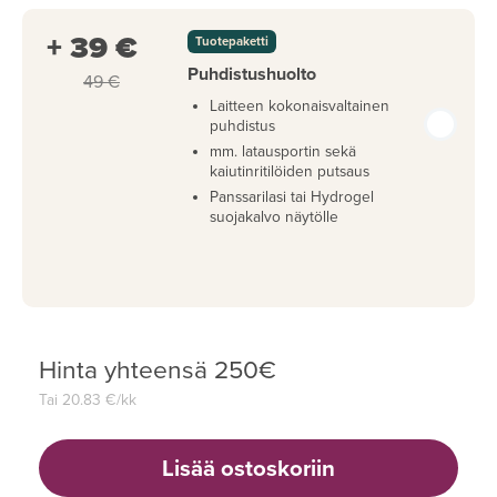
+ 39 €
Tuotepaketti
Puhdistushuolto
49 €
Laitteen kokonaisvaltainen
puhdistus
mm. latausportin sekä
kaiutinritilöiden putsaus
Panssarilasi tai Hydrogel
suojakalvo näytölle
Hinta yhteensä
250
€
Tai
20.83
€/kk
Lisää ostoskoriin