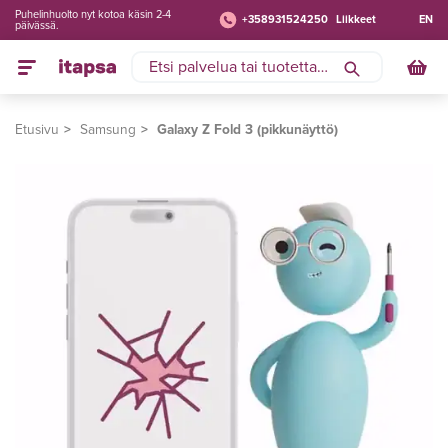
Puhelinhuolto nyt kotoa käsin 2-4
+358931524250
Liikkeet
EN
päivässä.
Etusivu
Samsung
Galaxy Z Fold 3 (pikkunäyttö)