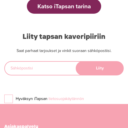
Katso iTapsan tarina
Liity tapsan kaveripiiriin
Saat parhaat tarjoukset ja vinkit suoraan sähköpostiisi.
Hyväksyn iTapsan
tietosuojakäytännön
Asiakaspalvelu