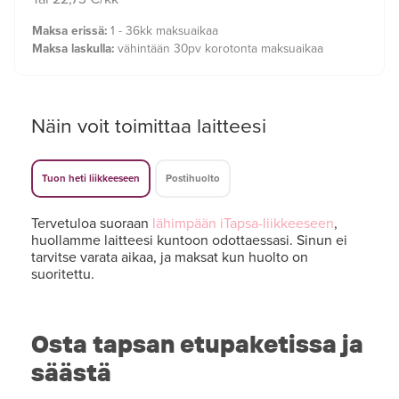
Maksa erissä:
1 - 36kk maksuaikaa
Maksa laskulla:
vähintään 30pv korotonta maksuaikaa
Näin voit toimittaa laitteesi
Tuon heti liikkeeseen
Postihuolto
Tervetuloa suoraan
lähimpään iTapsa-liikkeeseen
,
huollamme laitteesi kuntoon odottaessasi. Sinun ei
tarvitse varata aikaa, ja maksat kun huolto on
suoritettu.
Osta tapsan etupaketissa ja
säästä