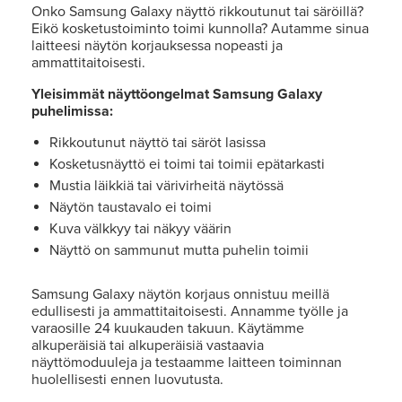
Onko Samsung Galaxy näyttö rikkoutunut tai säröillä?
Eikö kosketustoiminto toimi kunnolla? Autamme sinua
laitteesi näytön korjauksessa nopeasti ja
ammattitaitoisesti.
Yleisimmät näyttöongelmat Samsung Galaxy
puhelimissa:
Rikkoutunut näyttö tai säröt lasissa
Kosketusnäyttö ei toimi tai toimii epätarkasti
Mustia läikkiä tai värivirheitä näytössä
Näytön taustavalo ei toimi
Kuva välkkyy tai näkyy väärin
Näyttö on sammunut mutta puhelin toimii
Samsung Galaxy näytön korjaus onnistuu meillä
edullisesti ja ammattitaitoisesti. Annamme työlle ja
varaosille 24 kuukauden takuun. Käytämme
alkuperäisiä tai alkuperäisiä vastaavia
näyttömoduuleja ja testaamme laitteen toiminnan
huolellisesti ennen luovutusta.