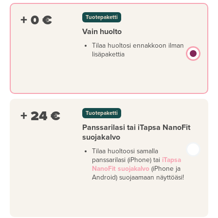
+ 0 €
Tuotepaketti
Vain huolto
Tilaa huoltosi ennakkoon ilman
lisäpakettia
+ 24 €
Tuotepaketti
Panssarilasi tai iTapsa NanoFit
suojakalvo
Tilaa huoltoosi samalla
panssarilasi (iPhone) tai
iTapsa
NanoFit suojakalvo
(iPhone ja
Android) suojaamaan näyttöäsi!