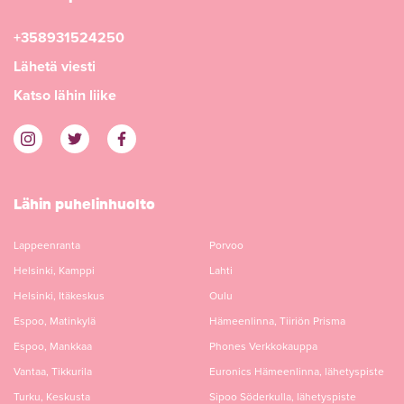
+358931524250
Lähetä viesti
Katso lähin liike
Lähin puhelinhuolto
Lappeenranta
Porvoo
Helsinki, Kamppi
Lahti
Helsinki, Itäkeskus
Oulu
Espoo, Matinkylä
Hämeenlinna, Tiiriön Prisma
Espoo, Mankkaa
Phones Verkkokauppa
Vantaa, Tikkurila
Euronics Hämeenlinna, lähetyspiste
Turku, Keskusta
Sipoo Söderkulla, lähetyspiste