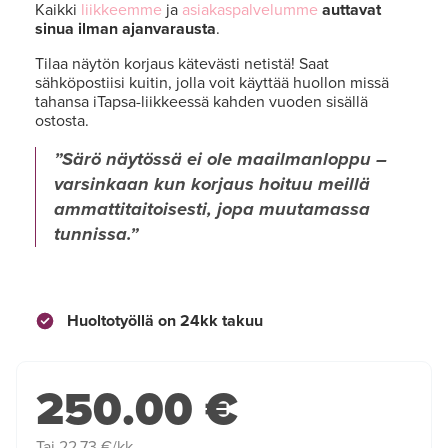
Kaikki
liikkeemme
ja
asiakaspalvelumme
auttavat
sinua ilman ajanvarausta
.
Tilaa näytön korjaus kätevästi netistä! Saat
sähköpostiisi kuitin, jolla voit käyttää huollon missä
tahansa iTapsa-liikkeessä kahden vuoden sisällä
ostosta.
Särö näytössä ei ole maailmanloppu –
varsinkaan kun korjaus hoituu meillä
ammattitaitoisesti, jopa muutamassa
tunnissa.
Huoltotyöllä on 24kk takuu
250.00 €
Tai 22,73 €/kk