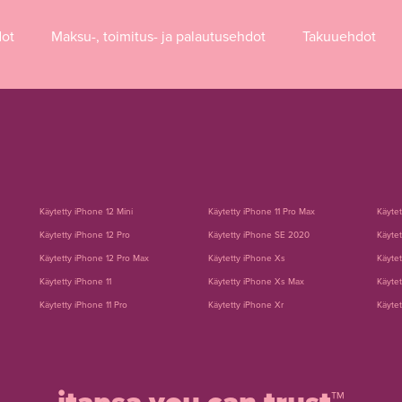
dot
Maksu-, toimitus- ja palautusehdot
Takuuehdot
Käytetty iPhone 12 Mini
Käytetty iPhone 11 Pro Max
Käyte
Käytetty iPhone 12 Pro
Käytetty iPhone SE 2020
Käytet
Käytetty iPhone 12 Pro Max
Käytetty iPhone Xs
Käytet
Käytetty iPhone 11
Käytetty iPhone Xs Max
Käytet
Käytetty iPhone 11 Pro
Käytetty iPhone Xr
Käytet