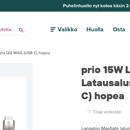
Puhelinhuolto nyt kotoa käsin 2
Valikko
Huolla
Osta
usta Qi2 MAG (USB C) hopea
prio 15W 
Latausalu
C) hopea
Tilaa verkosta
Langaton MagSafe latur