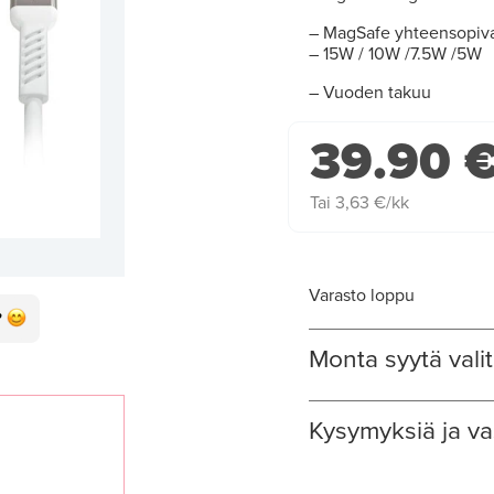
– MagSafe yhteensopiv
– 15W / 10W /7.5W /5W
– Vuoden takuu
39.90 
Tai 3,63 €/kk
Varasto loppu
Monta syytä valit
Kysymyksiä ja va