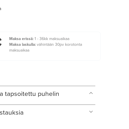
a
€
Maksa erissä:
1 - 36kk maksuaikaa
Maksa laskulla:
vähintään 30pv korotonta
maksuaikaa
a tapsoitettu puhelin
stauksia