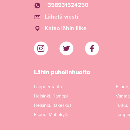
+358931524250
Lähetä viesti
Katso lähin liike
Lähin puhelinhuolto
Lappeenranta
Espoo,
Helsinki, Kamppi
Vantaa,
Helsinki, Itäkeskus
Turku,
Espoo, Matinkylä
Tamper