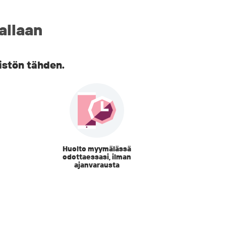
allaan
istön tähden.
Huolto myymälässä
odottaessasi, ilman
ajanvarausta