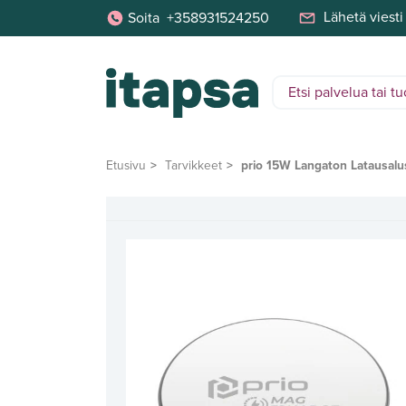
Lähetä viesti
Soita
+358931524250
Etusivu
Tarvikkeet
prio 15W Langaton Latausal