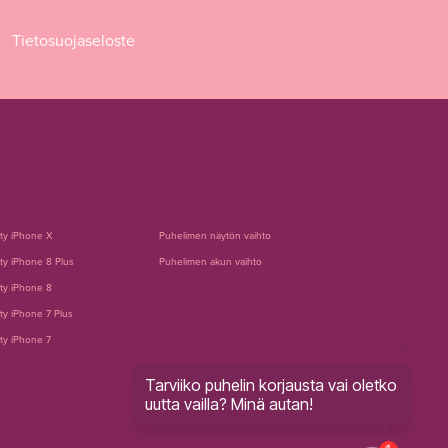
Tietosuojaseloste
tty iPhone X
Puhelimen näytön vaihto
ty iPhone 8 Plus
Puhelimen akun vaihto
ty iPhone 8
ty iPhone 7 Plus
ty iPhone 7
Tarviiko puhelin korjausta vai oletko
uutta vailla? Minä autan!