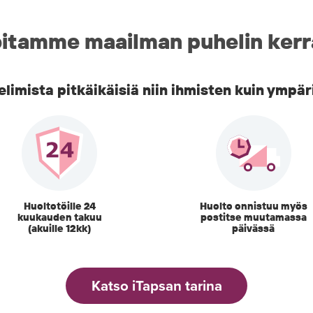
itamme maailman puhelin kerr
imista pitkäikäisiä niin ihmisten kuin ympär
Huoltotöille 24
Huolto onnistuu myös
kuukauden takuu
postitse muutamassa
(akuille 12kk)
päivässä
Katso iTapsan tarina