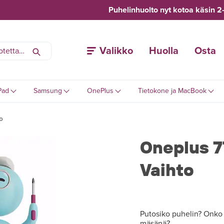
Puhelinhuolto nyt kotoa käsin 2
Valikko
Huolla
Osta
Pad
Samsung
OnePlus
Tietokone ja MacBook
o
Oneplus 7
Vaihto
Putosiko puhelin? Onko O
mäsänä?