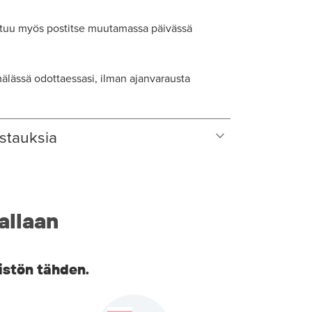
tuu myös postitse muutamassa päivässä
lässä odottaessasi, ilman ajanvarausta
stauksia
allaan
istön tähden.