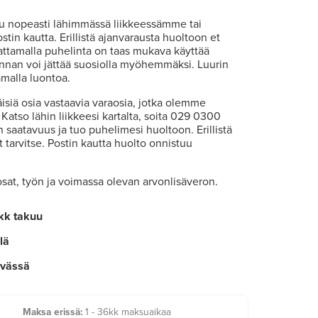
uu nopeasti lähimmässä liikkeessämme tai
in kautta. Erillistä ajanvarausta huoltoon et
dattamalla puhelinta on taas mukava käyttää
nan voi jättää suosiolla myöhemmäksi. Luurin
amalla luontoa.
siä osia vastaavia varaosia, jotka olemme
Katso lähin liikkeesi kartalta, soita 029 0300
n saatavuus ja tuo puhelimesi huoltoon. Erillistä
 tarvitse. Postin kautta huolto onnistuu
 osat, työn ja voimassa olevan arvonlisäveron.
kk takuu
lä
ivässä
Maksa erissä:
1 - 36kk maksuaikaa