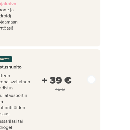
ojakalvo
hone ja
droid)
ojaamaan
ttöäsi!
paketti
stushuolto
tteen
+ 39 €
konaisvaltainen
hdistus
49 €
. latausportin
kä
utinritilöiden
tsaus
ssarilasi tai
drogel