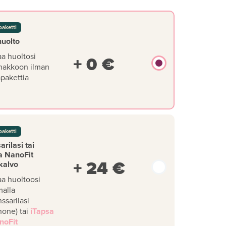
paketti
huolto
aa huoltosi
+ 0 €
nakkoon ilman
äpakettia
paketti
rilasi tai
a NanoFit
+ 24 €
kalvo
aa huoltoosi
malla
ssarilasi
hone) tai
iTapsa
noFit