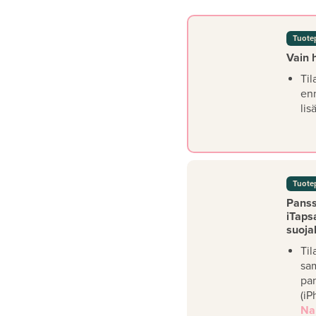
Tuote
Vain 
Til
en
lis
Tuote
Panssa
iTaps
suoja
Til
sa
pan
(iP
Na