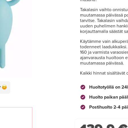
Takalasin vaihto onnist
muutamassa päivässä post
tarvitse. Takalasin vaih
uuden puhelimen hankin
korjauttamalla säästät s
Käytämme vain alkuperäi
todenneet laadukkaiksi. 
160 ja varmista varaosie
ajanvarausta huoltoon et
muutamassa päivässä.
Kaikki hinnat sisältävät
Huoltotyöllä on 24
Huolto paikan pääl
Postihuolto 2-4 pä