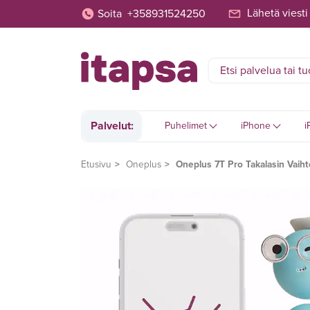
Lähetä viesti
Soita
+358931524250
Palvelut:
Puhelimet
iPhone
i
Etusivu
Oneplus
Oneplus 7T Pro Takalasin Vaiht