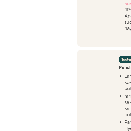
su
(iP
An
su
näy
Tuote
Puhdi
Lai
ko
pu
mm
se
kai
pu
Pan
Hy