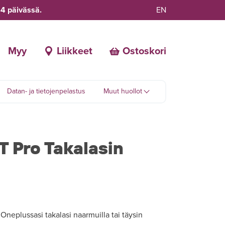
-4 päivässä.
EN
Myy
Liikkeet
Ostoskori
Datan- ja tietojenpelastus
Muut huollot
T Pro Takalasin
neplussasi takalasi naarmuilla tai täysin