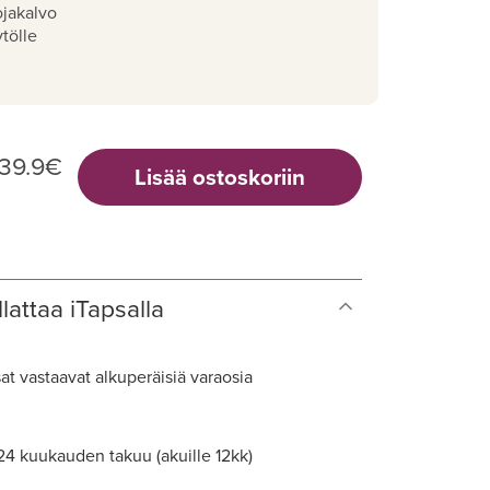
ojakalvo
tölle
39.9
€
Lisää ostoskoriin
lattaa iTapsalla
at vastaavat alkuperäisiä varaosia
 24 kuukauden takuu (akuille 12kk)