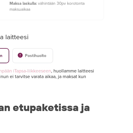
Maksa laskulla:
vähintään 30pv korotonta
maksuaikaa
a laitteesi
en
Postihuolto
mpään iTapsa-liikkeeseen
, huollamme laitteesi
nun ei tarvitse varata aikaa, ja maksat kun
an etupaketissa ja