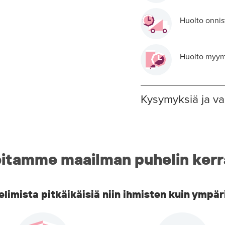
Huolto onnis
Huolto myymä
Kysymyksiä ja va
itamme maailman puhelin kerr
imista pitkäikäisiä niin ihmisten kuin ympär