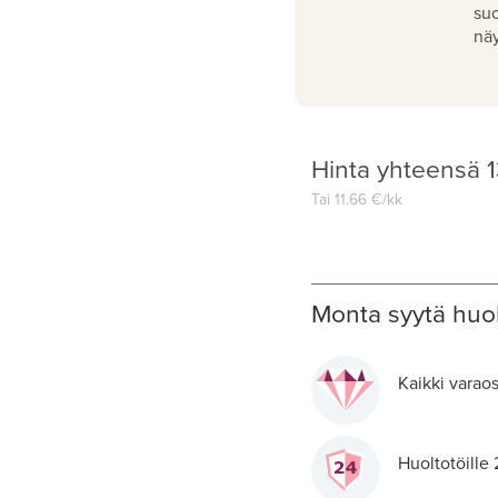
su
näy
Hinta yhteensä
1
Tai
11.66
€/kk
Monta syytä huol
Kaikki varaos
Huoltotöille