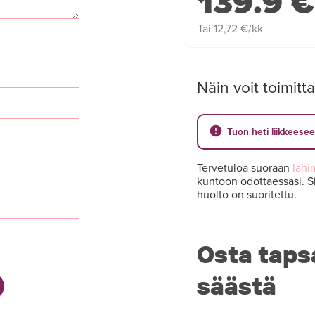
139.9 €
Tai 12,72 €/kk
Näin voit toimitta
Tuon heti liikkeese
Tervetuloa suoraan
lähi
kuntoon odottaessasi. Si
huolto on suoritettu.
Osta taps
säästä