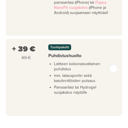
panssarilasi (iPhone) tai
iTapsa
NanoFit suojakalvo
(iPhone ja
Android) suojaamaan näyttöäsi!
+ 39 €
Tuotepaketti
Puhdistushuolto
49 €
Laitteen kokonaisvaltainen
puhdistus
mm. latausportin sekä
kaiutinritilöiden putsaus
Panssarilasi tai Hydrogel
suojakalvo näytölle