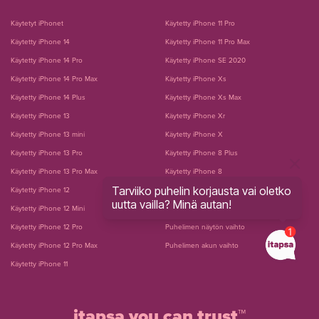
Käytetyt iPhonet
Käytetty iPhone 11 Pro
Käytetty iPhone 14
Käytetty iPhone 11 Pro Max
Käytetty iPhone 14 Pro
Käytetty iPhone SE 2020
Käytetty iPhone 14 Pro Max
Käytetty iPhone Xs
Käytetty iPhone 14 Plus
Käytetty iPhone Xs Max
Käytetty iPhone 13
Käytetty iPhone Xr
Käytetty iPhone 13 mini
Käytetty iPhone X
Käytetty iPhone 13 Pro
Käytetty iPhone 8 Plus
Käytetty iPhone 13 Pro Max
Käytetty iPhone 8
Tarviiko puhelin korjausta vai oletko
Käytetty iPhone 12
Käytetty iPhone 7 Plus
uutta vailla? Minä autan!
Käytetty iPhone 12 Mini
Käytetty iPhone 7
Käytetty iPhone 12 Pro
Puhelimen näytön vaihto
Käytetty iPhone 12 Pro Max
Puhelimen akun vaihto
Käytetty iPhone 11
itapsa you can trust™