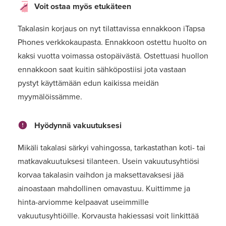
Voit ostaa myös etukäteen
Takalasin korjaus on nyt tilattavissa ennakkoon iTapsa
Phones verkkokaupasta. Ennakkoon ostettu huolto on
kaksi vuotta voimassa ostopäivästä. Ostettuasi huollon
ennakkoon saat kuitin sähköpostiisi jota vastaan
pystyt käyttämään edun kaikissa meidän
myymälöissämme.
Hyödynnä vakuutuksesi
Mikäli takalasi särkyi vahingossa, tarkastathan koti- tai
matkavakuutuksesi tilanteen. Usein vakuutusyhtiösi
korvaa takalasin vaihdon ja maksettavaksesi jää
ainoastaan mahdollinen omavastuu. Kuittimme ja
hinta-arviomme kelpaavat useimmille
vakuutusyhtiöille. Korvausta hakiessasi voit linkittää