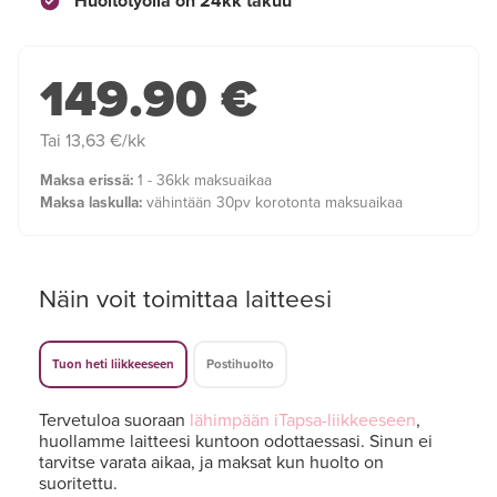
Huoltotyöllä on 24kk takuu
149.90 €
Tai 13,63 €/kk
Maksa erissä:
1 - 36kk maksuaikaa
Maksa laskulla:
vähintään 30pv korotonta maksuaikaa
Näin voit toimittaa laitteesi
Tuon heti liikkeeseen
Postihuolto
Tervetuloa suoraan
lähimpään iTapsa-liikkeeseen
,
huollamme laitteesi kuntoon odottaessasi. Sinun ei
tarvitse varata aikaa, ja maksat kun huolto on
suoritettu.