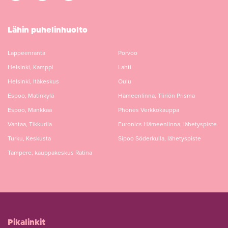
Lähin puhelinhuolto
Lappeenranta
Porvoo
Helsinki, Kamppi
Lahti
Helsinki, Itäkeskus
Oulu
Espoo, Matinkylä
Hämeenlinna, Tiiriön Prisma
Espoo, Mankkaa
Phones Verkkokauppa
Vantaa, Tikkurila
Euronics Hämeenlinna, lähetyspiste
Turku, Keskusta
Sipoo Söderkulla, lähetyspiste
Tampere, kauppakeskus Ratina
Pikalinkit