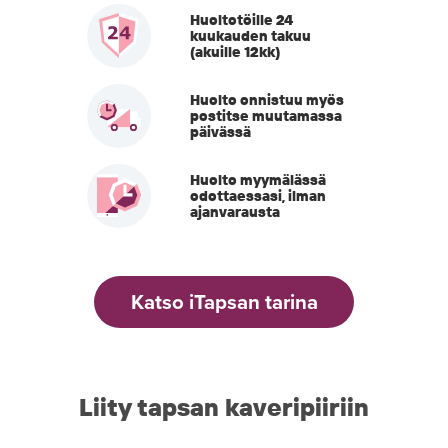
Huoltotöille 24
kuukauden takuu
(akuille 12kk)
Huolto onnistuu myös
postitse muutamassa
päivässä
Huolto myymälässä
odottaessasi, ilman
ajanvarausta
Katso iTapsan tarina
Liity tapsan kaveripiiriin