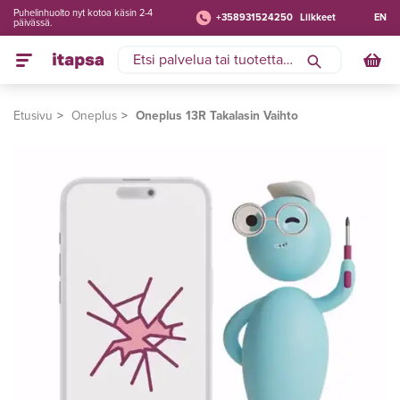
Puhelinhuolto nyt kotoa käsin 2-4
+358931524250
Liikkeet
EN
päivässä.
Etusivu
Oneplus
Oneplus 13R Takalasin Vaihto