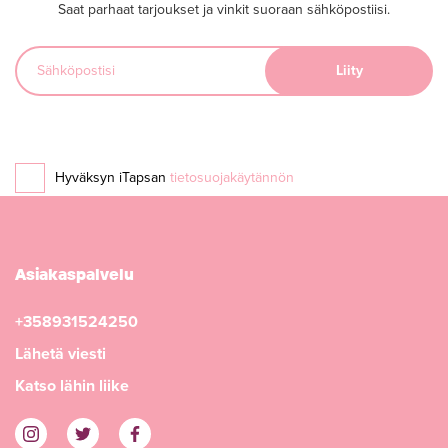
Saat parhaat tarjoukset ja vinkit suoraan sähköpostiisi.
Hyväksyn iTapsan
tietosuojakäytännön
Asiakaspalvelu
+358931524250
Lähetä viesti
Katso lähin liike