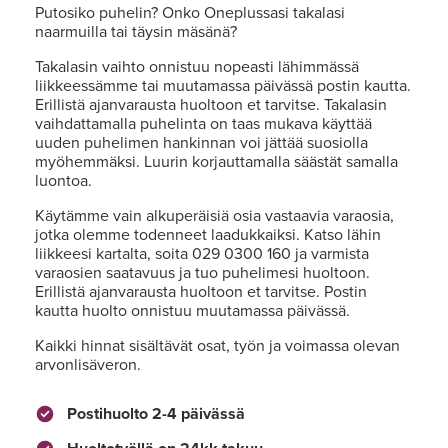
Putosiko puhelin? Onko Oneplussasi takalasi
naarmuilla tai täysin mäsänä?
Takalasin vaihto onnistuu nopeasti lähimmässä
liikkeessämme tai muutamassa päivässä postin kautta.
Erillistä ajanvarausta huoltoon et tarvitse. Takalasin
vaihdattamalla puhelinta on taas mukava käyttää
uuden puhelimen hankinnan voi jättää suosiolla
myöhemmäksi. Luurin korjauttamalla säästät samalla
luontoa.
Käytämme vain alkuperäisiä osia vastaavia varaosia,
jotka olemme todenneet laadukkaiksi. Katso lähin
liikkeesi kartalta, soita 029 0300 160 ja varmista
varaosien saatavuus ja tuo puhelimesi huoltoon.
Erillistä ajanvarausta huoltoon et tarvitse. Postin
kautta huolto onnistuu muutamassa päivässä.
Kaikki hinnat sisältävät osat, työn ja voimassa olevan
arvonlisäveron.
Postihuolto 2-4 päivässä