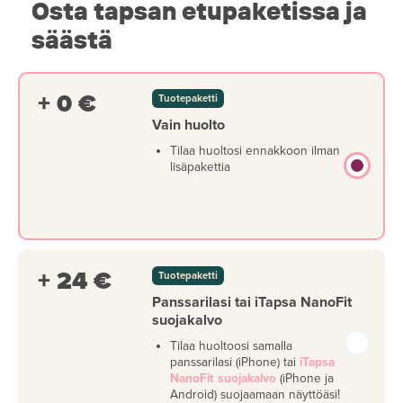
Osta tapsan etupaketissa ja
säästä
+ 0 €
Tuotepaketti
Vain huolto
Tilaa huoltosi ennakkoon ilman
lisäpakettia
+ 24 €
Tuotepaketti
Panssarilasi tai iTapsa NanoFit
suojakalvo
Tilaa huoltoosi samalla
panssarilasi (iPhone) tai
iTapsa
NanoFit suojakalvo
(iPhone ja
Android) suojaamaan näyttöäsi!