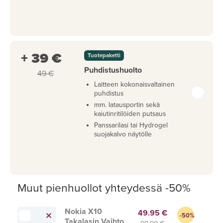
+ 39 €
Tuotepaketti
Puhdistushuolto
49 €
Laitteen kokonaisvaltainen
puhdistus
mm. latausportin sekä
kaiutinritilöiden putsaus
Panssarilasi tai Hydrogel
suojakalvo näytölle
Muut pienhuollot yhteydessä -50%
Nokia X10
49.95 €
-50%
Takalasin Vaihto