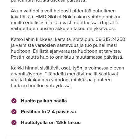
Akun vaihdolla voit helposti pidentää puhelimen
käyttöikää. HMD Global Nokia akun vaihto onnistuu
meillä edullisesti ja kätevästi odottaessa. iTapsalla
vaihdettujen uusien akkujen takuu on yksi vuosi.
Katso lähin liikkeesi kartalta, soita puh. 09 315 24250
ja varmista varaosien saatavuus ja tuo puhelimesi
huoltoon. Erillistä ajanvarausta huoltoon et tarvitse.
Postin kautta huolto onnistuu muutamassa päivässä.
Kaikki hinnat sisältävät osat, työn ja voimassa olevan
arvonlisäveron. * Tähdellä merkityt mallit saattavat
vaatia takakannen vaihdon, minkä saa puoleen
hintaan huollon yhteydessä.
Huolto paikan päällä
Postihuolto 2-4 päivässä
Huoltotyöllä on 12kk takuu