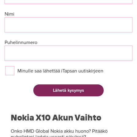
Nimi
Puhelinnumero
Minulle saa lähettää iTapsan uutiskirjeen
Nokia X10 Akun Vaihto
Onko HMD Global Nokia akku huono? Pitääkö
puhelintasi ladata useasti päivässä?