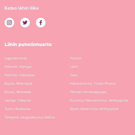
Katso lähin liike
Lähin puhelinhuolto
Lappeenranta
Porvoo
Helsinki, Kamppi
Lahti
Helsinki, Itäkeskus
Oulu
Espoo, Matinkylä
Hämeenlinna, Tiiriön Prisma
Espoo, Mankkaa
Phones Verkkokauppa
Vantaa, Tikkurila
Euronics Hämeenlinna, lähetyspiste
Turku, Keskusta
Sipoo Söderkulla, lähetyspiste
Tampere, kauppakeskus Ratina