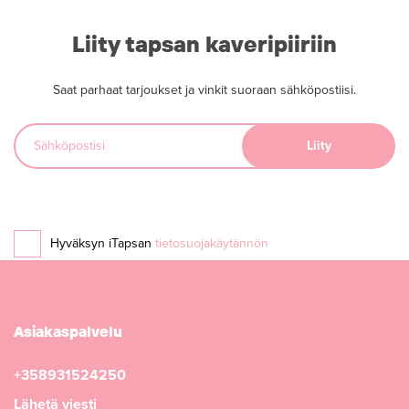
Liity tapsan kaveripiiriin
Saat parhaat tarjoukset ja vinkit suoraan sähköpostiisi.
Hyväksyn iTapsan
tietosuojakäytännön
Asiakaspalvelu
+358931524250
Lähetä viesti