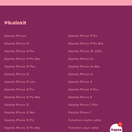
Pikalinkit
Käytetyt iPhonet
Käytetty iPhone 11 Pro
Käytetty iPhone 14
Käytetty iPhone 11 Pro Max
Käytetty iPhone 14 Pro
Käytetty iPhone SE 2020
Käytetty iPhone 14 Pro Max
Käytetty iPhone Xs
Käytetty iPhone 14 Plus
Käytetty iPhone Xs Max
Käytetty iPhone 13
Käytetty iPhone Xr
Käytetty iPhone 13 mini
Käytetty iPhone X
Käytetty iPhone 13 Pro
Käytetty iPhone 8 Plus
Käytetty iPhone 13 Pro Max
Käytetty iPhone 8
Käytetty iPhone 12
Käytetty iPhone 7 Plus
Tarviiko puhelin korjausta vai oletko
uutta vailla? Minä autan!
Käytetty iPhone 12 Mini
Käytetty iPhone 7
Käytetty iPhone 12 Pro
Puhelimen näytön vaihto
Käytetty iPhone 12 Pro Max
Puhelimen akun vaihto