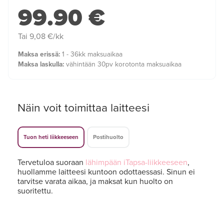
99.90 €
Tai 9,08 €/kk
Maksa erissä:
1 - 36kk maksuaikaa
Maksa laskulla:
vähintään 30pv korotonta maksuaikaa
Näin voit toimittaa laitteesi
Tuon heti liikkeeseen
Postihuolto
Tervetuloa suoraan
lähimpään iTapsa-liikkeeseen
,
huollamme laitteesi kuntoon odottaessasi. Sinun ei
tarvitse varata aikaa, ja maksat kun huolto on
suoritettu.