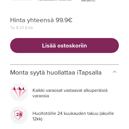
99.90 €
Hinta yhteensä
99.9
€
Tai
8.33
€/kk
Lisää ostoskoriin
Monta syytä huollattaa iTapsalla
Kaikki varaosat vastaavat alkuperäisiä
varaosia
Huoltotöille 24 kuukauden takuu (akuille
12kk)