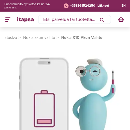
Puhelinhuolto nyt kotoa käsin 2-4
+358931524250
Liikkeet
EN
päivässä.
Etusivu
Nokia akun vaihto
Nokia X10 Akun Vaihto