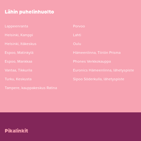
Lähin puhelinhuolto
Lappeenranta
Porvoo
Helsinki, Kamppi
Lahti
Helsinki, Itäkeskus
Oulu
Espoo, Matinkylä
Hämeenlinna, Tiiriön Prisma
Espoo, Mankkaa
Phones Verkkokauppa
Vantaa, Tikkurila
Euronics Hämeenlinna, lähetyspiste
Turku, Keskusta
Sipoo Söderkulla, lähetyspiste
Tampere, kauppakeskus Ratina
Pikalinkit