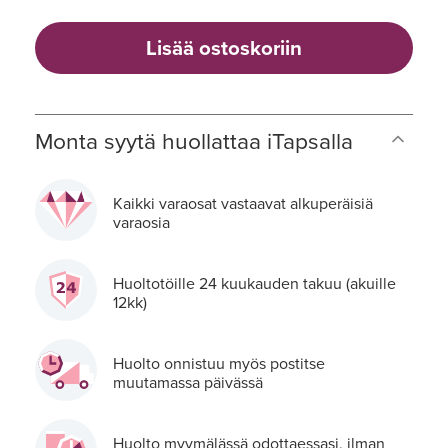
Lisää ostoskoriin
Monta syytä huollattaa iTapsalla
Kaikki varaosat vastaavat alkuperäisiä
varaosia
Huoltotöille 24 kuukauden takuu (akuille
12kk)
Huolto onnistuu myös postitse
muutamassa päivässä
Huolto myymälässä odottaessasi, ilman