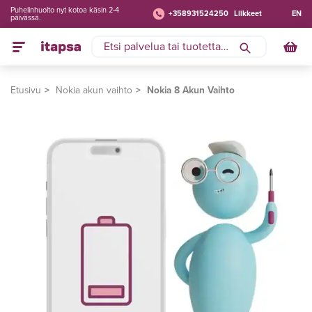
Puhelinhuolto nyt kotoa käsin 2-4
+358931524250
Liikkeet
EN
päivässä.
Etusivu
Nokia akun vaihto
Nokia 8 Akun Vaihto