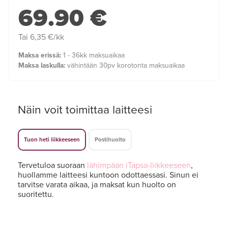
69.90 €
Tai 6,35 €/kk
Maksa erissä:
1 - 36kk maksuaikaa
Maksa laskulla:
vähintään 30pv korotonta maksuaikaa
Näin voit toimittaa laitteesi
Tuon heti liikkeeseen
Postihuolto
Tervetuloa suoraan
lähimpään iTapsa-liikkeeseen
,
huollamme laitteesi kuntoon odottaessasi. Sinun ei
tarvitse varata aikaa, ja maksat kun huolto on
suoritettu.