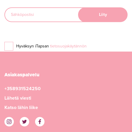
Hyväksyn iTapsan
tietosuojakäytännön
Asiakaspalvelu
+358931524250
Lähetä viesti
Katso lähin liike