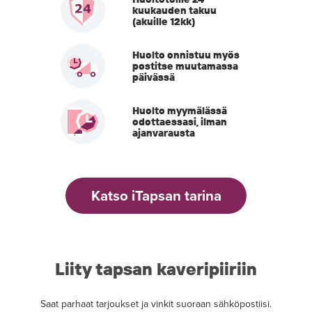
kuukauden takuu
(akuille 12kk)
Huolto onnistuu myös
postitse muutamassa
päivässä
Huolto myymälässä
odottaessasi, ilman
ajanvarausta
Katso iTapsan tarina
Liity tapsan kaveripiiriin
Saat parhaat tarjoukset ja vinkit suoraan sähköpostiisi.