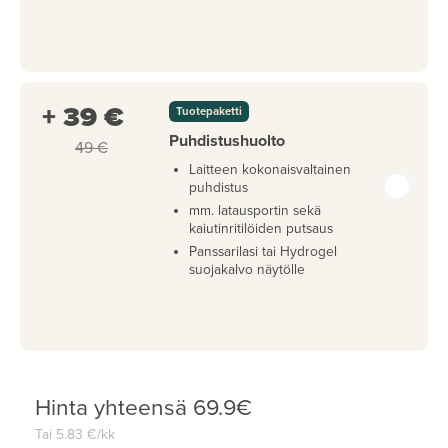
+ 39 €
Tuotepaketti
Puhdistushuolto
49 €
Laitteen kokonaisvaltainen
puhdistus
mm. latausportin sekä
kaiutinritilöiden putsaus
Panssarilasi tai Hydrogel
suojakalvo näytölle
Hinta yhteensä
69.9
€
Tai
5.83
€/kk