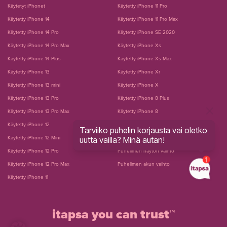
Käytetyt iPhonet
Käytetty iPhone 11 Pro
Käytetty iPhone 14
Käytetty iPhone 11 Pro Max
Käytetty iPhone 14 Pro
Käytetty iPhone SE 2020
Käytetty iPhone 14 Pro Max
Käytetty iPhone Xs
Käytetty iPhone 14 Plus
Käytetty iPhone Xs Max
Käytetty iPhone 13
Käytetty iPhone Xr
Käytetty iPhone 13 mini
Käytetty iPhone X
Käytetty iPhone 13 Pro
Käytetty iPhone 8 Plus
Käytetty iPhone 13 Pro Max
Käytetty iPhone 8
Käytetty iPhone 12
Käytetty iPhone 7 Plus
Tarviiko puhelin korjausta vai oletko
uutta vailla? Minä autan!
Käytetty iPhone 12 Mini
Käytetty iPhone 7
Käytetty iPhone 12 Pro
Puhelimen näytön vaihto
Käytetty iPhone 12 Pro Max
Puhelimen akun vaihto
Käytetty iPhone 11
itapsa you can trust™