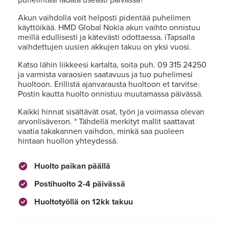
Akun vaihdolla voit helposti pidentää puhelimen
käyttöikää. HMD Global Nokia akun vaihto onnistuu
meillä edullisesti ja kätevästi odottaessa. iTapsalla
vaihdettujen uusien akkujen takuu on yksi vuosi.
Katso lähin liikkeesi kartalta, soita puh. 09 315 24250
ja varmista varaosien saatavuus ja tuo puhelimesi
huoltoon. Erillistä ajanvarausta huoltoon et tarvitse.
Postin kautta huolto onnistuu muutamassa päivässä.
Kaikki hinnat sisältävät osat, työn ja voimassa olevan
arvonlisäveron. * Tähdellä merkityt mallit saattavat
vaatia takakannen vaihdon, minkä saa puoleen
hintaan huollon yhteydessä.
Huolto paikan päällä
Postihuolto 2-4 päivässä
Huoltotyöllä on 12kk takuu