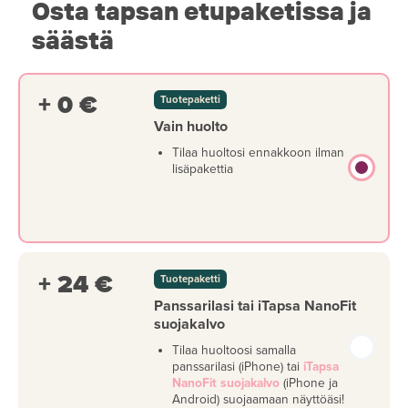
Osta tapsan etupaketissa ja
säästä
+ 0 €
Tuotepaketti
Vain huolto
Tilaa huoltosi ennakkoon ilman
lisäpakettia
+ 24 €
Tuotepaketti
Panssarilasi tai iTapsa NanoFit
suojakalvo
Tilaa huoltoosi samalla
panssarilasi (iPhone) tai
iTapsa
NanoFit suojakalvo
(iPhone ja
Android) suojaamaan näyttöäsi!