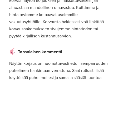
korvaa näytön korjauksen ja maksettavaksesi jää
ainoastaan mahdollinen omavastuu. Kuittimme ja
hinta-arviomme kelpaavat useimmille
vakuutusyhtiöille. Korvausta hakiessasi voit linkittää
korvaushakemukseen sivujemme hintatiedon tai
pyytää kirjallisen kustannusarvion.
Tapsalaisen kommentti
Näytön korjaus on huomattavasti edullisempaa uuden
puhelimen hankintaan verrattuna. Saat rutkasti lisää
käyttöikää puhelimellesi ja samalla säästät luontoa.