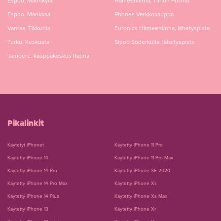
Espoo, Matinkylä
Hämeenlinna, Tiiriön Prisma
Espoo, Mankkaa
Phones Verkkokauppa
Vantaa, Tikkurila
Euronics Hämeenlinna, lähetyspiste
Turku, Keskusta
Sipoo Söderkulla, lähetyspiste
Tampere, kauppakeskus Ratina
Pikalinkit
Käytetyt iPhonet
Käytetty iPhone 11 Pro
Käytetty iPhone 14
Käytetty iPhone 11 Pro Max
Käytetty iPhone 14 Pro
Käytetty iPhone SE 2020
Käytetty iPhone 14 Pro Max
Käytetty iPhone Xs
Käytetty iPhone 14 Plus
Käytetty iPhone Xs Max
Käytetty iPhone 13
Käytetty iPhone Xr