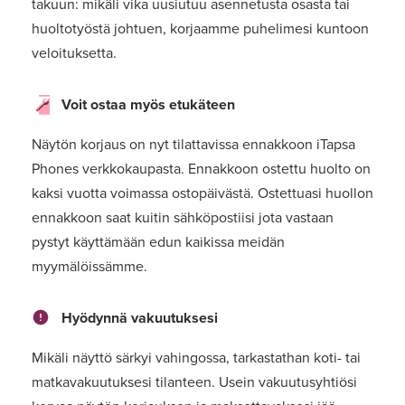
takuun: mikäli vika uusiutuu asennetusta osasta tai
huoltotyöstä johtuen, korjaamme puhelimesi kuntoon
veloituksetta.
Voit ostaa myös etukäteen
Näytön korjaus on nyt tilattavissa ennakkoon iTapsa
Phones verkkokaupasta. Ennakkoon ostettu huolto on
kaksi vuotta voimassa ostopäivästä. Ostettuasi huollon
ennakkoon saat kuitin sähköpostiisi jota vastaan
pystyt käyttämään edun kaikissa meidän
myymälöissämme.
Hyödynnä vakuutuksesi
Mikäli näyttö särkyi vahingossa, tarkastathan koti- tai
matkavakuutuksesi tilanteen. Usein vakuutusyhtiösi