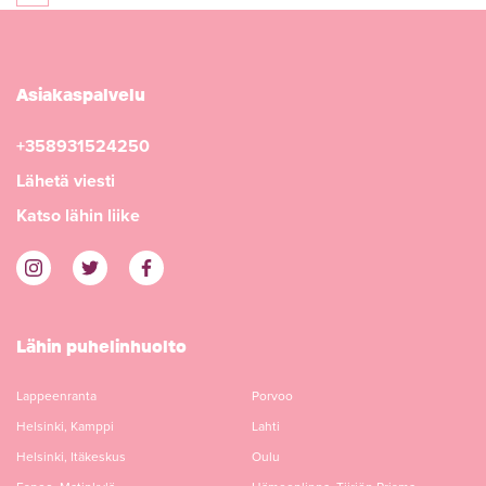
Asiakaspalvelu
+358931524250
Lähetä viesti
Katso lähin liike
Lähin puhelinhuolto
Lappeenranta
Porvoo
Helsinki, Kamppi
Lahti
Helsinki, Itäkeskus
Oulu