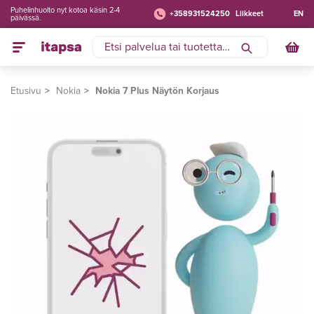
Puhelinhuolto nyt kotoa käsin 2-4
+358931524250
Liikkeet
EN
päivässä.
Etusivu
Nokia
Nokia 7 Plus Näytön Korjaus