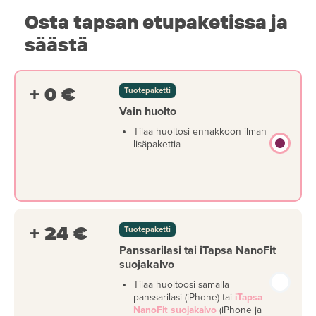
Osta tapsan etupaketissa ja
säästä
+ 0 €
Tuotepaketti
Vain huolto
Tilaa huoltosi ennakkoon ilman
lisäpakettia
+ 24 €
Tuotepaketti
Panssarilasi tai iTapsa NanoFit
suojakalvo
Tilaa huoltoosi samalla
panssarilasi (iPhone) tai
iTapsa
NanoFit suojakalvo
(iPhone ja