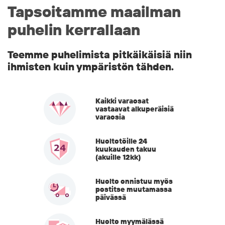
Tapsoitamme maailman
puhelin kerrallaan
Teemme puhelimista pitkäikäisiä niin
ihmisten kuin ympäristön tähden.
Kaikki varaosat
vastaavat alkuperäisiä
varaosia
Huoltotöille 24
kuukauden takuu
(akuille 12kk)
Huolto onnistuu myös
postitse muutamassa
päivässä
Huolto myymälässä