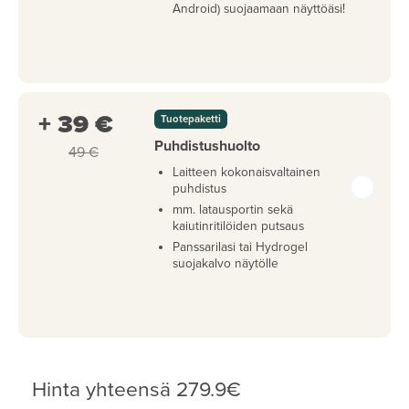
Android) suojaamaan näyttöäsi!
+ 39 €
Tuotepaketti
Puhdistushuolto
49 €
Laitteen kokonaisvaltainen
puhdistus
mm. latausportin sekä
kaiutinritilöiden putsaus
Panssarilasi tai Hydrogel
suojakalvo näytölle
Hinta yhteensä
279.9
€