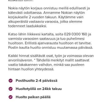
Nokia näytön korjaus onnistuu meillä edullisesti ja
kätevästi odottaessa. Annamme Nokian näytön
korjaukselle 2 vuoden takuun. Käytämme vain
alkuperäistä vastaavia varaosia, jotka olemme
todenneet laadukkaiksi.
Katso lähin liikkeesi kartalta, soita 029 0300 160 ja
varmista varaosien saatavuus ja tuo puhelimesi
huoltoon. Erillistä ajanvarausta huoltoon et tarvitse.
Postin kautta huolto onnistuu muutamassa päivässä.
Kaikki hinnat sisältävät osat, työn ja voimassa olevan
arvonlisäveron. * Tähdellä merkityt mallit saattavat
vaatia takakannen vaihdon, minkä saa puoleen
hintaan huollon yhteydessä.
Postihuolto 2-4 päivässä
Huoltotyöllä on 24kk takuu
Huolto paikan päällä