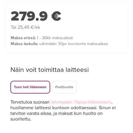
279.9 €
Tai 25,45 €/kk
Maksa erissä:
1 - 36kk maksuaikaa
Maksa laskulla:
vähintään 30pv korotonta maksuaikaa
Näin voit toimittaa laitteesi
Tuon heti liikkeeseen
Postihuolto
Tervetuloa suoraan
lähimpään iTapsa-liikkeeseen
,
huollamme laitteesi kuntoon odottaessasi. Sinun ei
tarvitse varata aikaa, ja maksat kun huolto on
suoritettu.