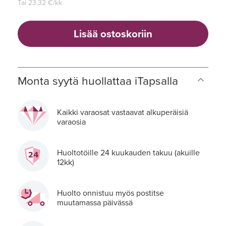
Tai
23.32
€/kk
Lisää ostoskoriin
Monta syytä huollattaa iTapsalla
Kaikki varaosat vastaavat alkuperäisiä
varaosia
Huoltotöille 24 kuukauden takuu (akuille
12kk)
Huolto onnistuu myös postitse
muutamassa päivässä