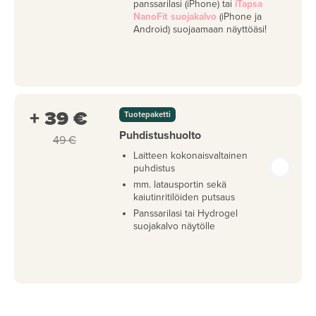
panssarilasi (iPhone) tai
iTapsa
NanoFit suojakalvo
(iPhone ja
Android) suojaamaan näyttöäsi!
+ 39 €
Tuotepaketti
Puhdistushuolto
49 €
Laitteen kokonaisvaltainen
puhdistus
mm. latausportin sekä
kaiutinritilöiden putsaus
Panssarilasi tai Hydrogel
suojakalvo näytölle