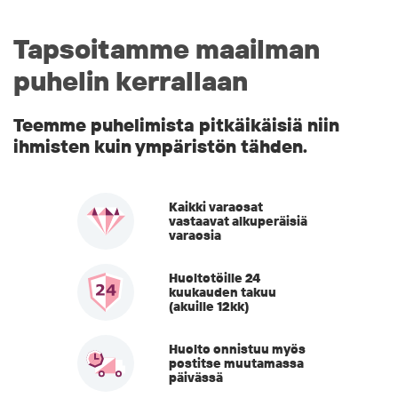
Tapsoitamme maailman
puhelin kerrallaan
Teemme puhelimista pitkäikäisiä niin
ihmisten kuin ympäristön tähden.
Kaikki varaosat
vastaavat alkuperäisiä
varaosia
Huoltotöille 24
kuukauden takuu
(akuille 12kk)
Huolto onnistuu myös
postitse muutamassa
päivässä