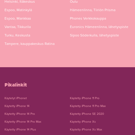
Helsinki, Itäkeskus
Oulu
Espoo, Matinkylä
Hämeenlinna, Tiiriön Prisma
Espoo, Mankkaa
Phones Verkkokauppa
Vantaa, Tikkurila
Euronics Hämeenlinna, lähetyspiste
Turku, Keskusta
Sipoo Söderkulla, lähetyspiste
Tampere, kauppakeskus Ratina
Pikalinkit
Käytetyt iPhonet
Käytetty iPhone 11 Pro
Käytetty iPhone 14
Käytetty iPhone 11 Pro Max
Käytetty iPhone 14 Pro
Käytetty iPhone SE 2020
Käytetty iPhone 14 Pro Max
Käytetty iPhone Xs
Käytetty iPhone 14 Plus
Käytetty iPhone Xs Max