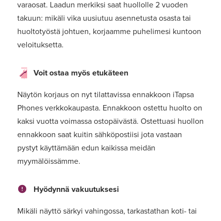
varaosat. Laadun merkiksi saat huollolle 2 vuoden
takuun: mikäli vika uusiutuu asennetusta osasta tai
huoltotyöstä johtuen, korjaamme puhelimesi kuntoon
veloituksetta.
Voit ostaa myös etukäteen
Näytön korjaus on nyt tilattavissa ennakkoon iTapsa
Phones verkkokaupasta. Ennakkoon ostettu huolto on
kaksi vuotta voimassa ostopäivästä. Ostettuasi huollon
ennakkoon saat kuitin sähköpostiisi jota vastaan
pystyt käyttämään edun kaikissa meidän
myymälöissämme.
Hyödynnä vakuutuksesi
Mikäli näyttö särkyi vahingossa, tarkastathan koti- tai