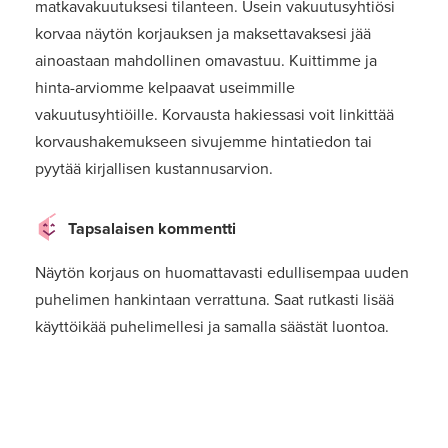
matkavakuutuksesi tilanteen. Usein vakuutusyhtiösi
korvaa näytön korjauksen ja maksettavaksesi jää
ainoastaan mahdollinen omavastuu. Kuittimme ja
hinta-arviomme kelpaavat useimmille
vakuutusyhtiöille. Korvausta hakiessasi voit linkittää
korvaushakemukseen sivujemme hintatiedon tai
pyytää kirjallisen kustannusarvion.
Tapsalaisen kommentti
Näytön korjaus on huomattavasti edullisempaa uuden
puhelimen hankintaan verrattuna. Saat rutkasti lisää
käyttöikää puhelimellesi ja samalla säästät luontoa.