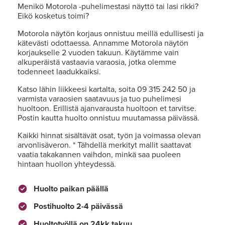
Menikö Motorola -puhelimestasi näyttö tai lasi rikki?
Eikö kosketus toimi?
Motorola näytön korjaus onnistuu meillä edullisesti ja
kätevästi odottaessa. Annamme Motorola näytön
korjaukselle 2 vuoden takuun. Käytämme vain
alkuperäistä vastaavia varaosia, jotka olemme
todenneet laadukkaiksi.
Katso lähin liikkeesi kartalta, soita 09 315 242 50 ja
varmista varaosien saatavuus ja tuo puhelimesi
huoltoon. Erillistä ajanvarausta huoltoon et tarvitse.
Postin kautta huolto onnistuu muutamassa päivässä.
Kaikki hinnat sisältävät osat, työn ja voimassa olevan
arvonlisäveron. * Tähdellä merkityt mallit saattavat
vaatia takakannen vaihdon, minkä saa puoleen
hintaan huollon yhteydessä.
Huolto paikan päällä
Postihuolto 2-4 päivässä
Huoltotyöllä on 24kk takuu