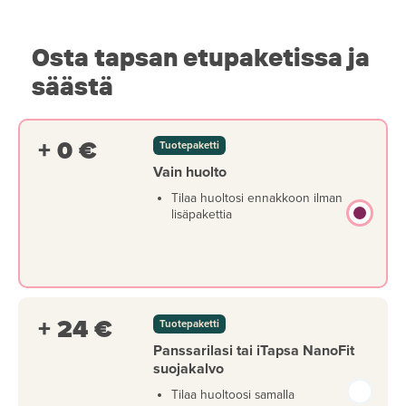
Osta tapsan etupaketissa ja
säästä
+ 0 €
Tuotepaketti
Vain huolto
Tilaa huoltosi ennakkoon ilman
lisäpakettia
+ 24 €
Tuotepaketti
Panssarilasi tai iTapsa NanoFit
suojakalvo
Tilaa huoltoosi samalla