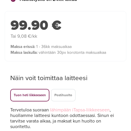
99.90 €
Tai 9,08 €/kk
Maksa erissä:
1 - 36kk maksuaikaa
Maksa laskulla:
vähintään 30pv korotonta maksuaikaa
Näin voit toimittaa laitteesi
Tuon heti liikkeeseen
Postihuolto
Tervetuloa suoraan
lähimpään iTapsa-liikkeeseen
,
huollamme laitteesi kuntoon odottaessasi. Sinun ei
tarvitse varata aikaa, ja maksat kun huolto on
suoritettu.