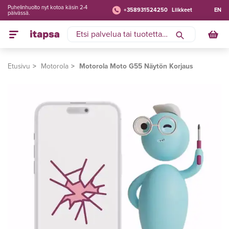
Puhelinhuolto nyt kotoa käsin 2-4
+358931524250
Liikkeet
EN
päivässä.
Etusivu
Motorola
Motorola Moto G55 Näytön Korjaus