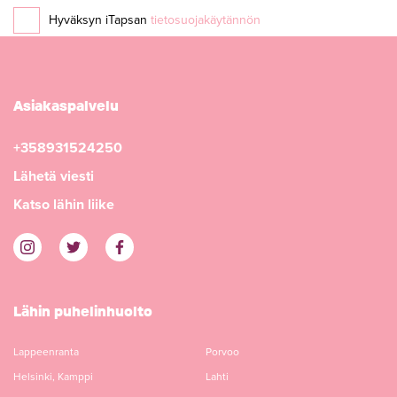
Hyväksyn iTapsan
tietosuojakäytännön
Asiakaspalvelu
+358931524250
Lähetä viesti
Katso lähin liike
Lähin puhelinhuolto
Lappeenranta
Porvoo
Helsinki, Kamppi
Lahti