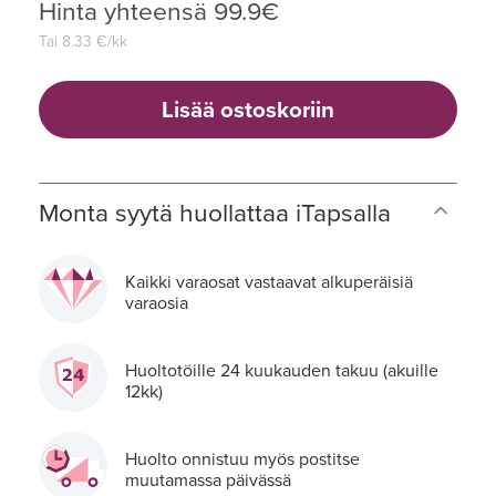
Hinta yhteensä
99.9
€
Tai
8.33
€/kk
Lisää ostoskoriin
Monta syytä huollattaa iTapsalla
Kaikki varaosat vastaavat alkuperäisiä
varaosia
Huoltotöille 24 kuukauden takuu (akuille
12kk)
Huolto onnistuu myös postitse
muutamassa päivässä