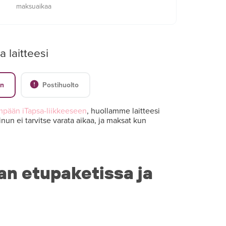
maksuaikaa
a laitteesi
en
Postihuolto
mpään iTapsa-liikkeeseen
, huollamme laitteesi
nun ei tarvitse varata aikaa, ja maksat kun
an etupaketissa ja