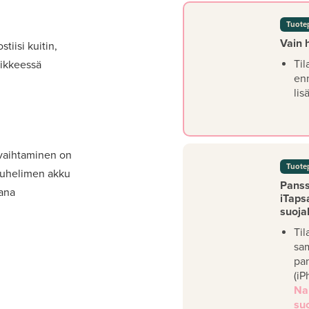
Tuote
Vain 
tiisi kuitin,
Til
iikkeessä
en
lis
 vaihtaminen on
Tuote
 Puhelimen akku
Panssa
kana
iTaps
suoja
Til
sa
pan
(iP
Na
su