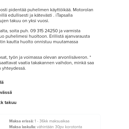
posti pidentää puhelimen käyttöikää. Motorolan
lä edullisesti ja kätevästi . iTapsalla
ujen takuu on yksi vuosi.
talta, soita puh. 09 315 24250 ja varmista
uo puhelimesi huoltoon. Erillistä ajanvarausta
ostin kautta huolto onnistuu muutamassa
osat, työn ja voimassa olevan arvonlisäveron. *
 saattavat vaatia takakannen vaihdon, minkä saa
n yhteydessä.
lä
ivässä
kk takuu
Maksa erissä:
1 - 36kk maksuaikaa
Maksa laskulla:
vähintään 30pv korotonta