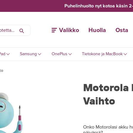
Puhelinhuolto nyt kotoa käsin 2
Valikko
Huolla
Osta
Pad
Samsung
OnePlus
Tietokone ja MacBook
to
Motorola
Vaihto
Onko Motorolasi akku hu
päivässä?