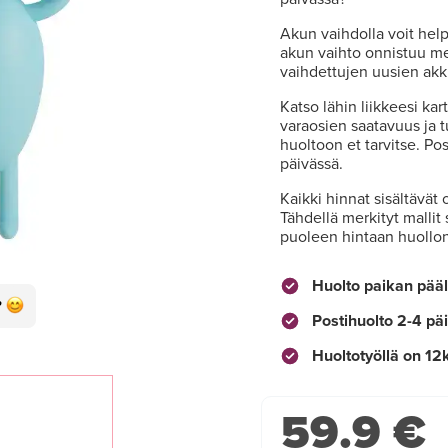
Akun vaihdolla voit hel
akun vaihto onnistuu meil
vaihdettujen uusien akk
Katso lähin liikkeesi kar
varaosien saatavuus ja t
huoltoon et tarvitse. P
päivässä.
Kaikki hinnat sisältävät 
Tähdellä merkityt mallit
puoleen hintaan huollo
Huolto paikan pääl
Postihuolto 2-4 pä
Huoltotyöllä on 12
59.9 €