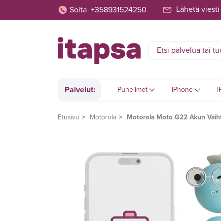
Lähetä viesti
Soita
+358931524250
Palvelut:
Puhelimet
iPhone
i
Etusivu
Motorola
Motorola Moto G22 Akun Vaih