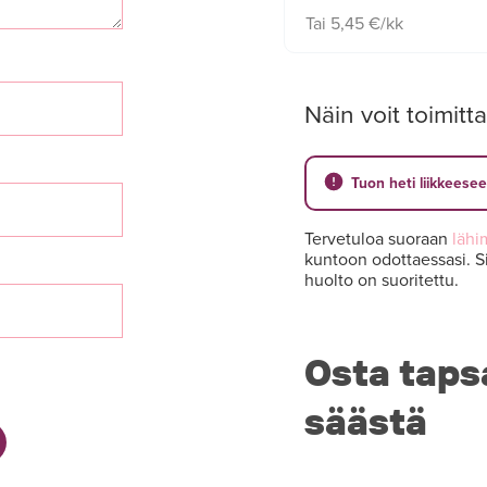
Tai 5,45 €/kk
Näin voit toimitta
Tuon heti liikkeese
Tervetuloa suoraan
lähi
kuntoon odottaessasi. Si
huolto on suoritettu.
Osta taps
säästä