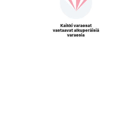
Kaikki varaosat
vastaavat alkuperäisiä
varaosia