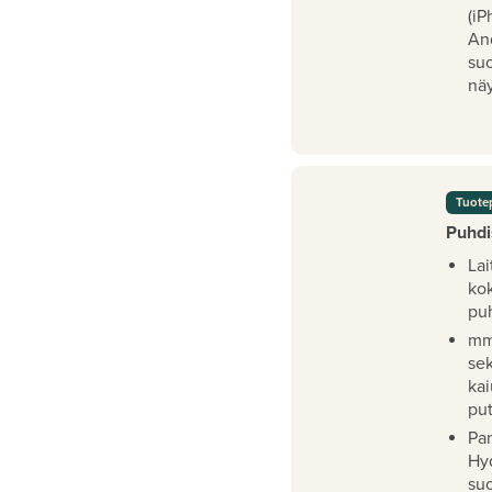
(iP
An
su
näy
Tuote
Puhdi
Lai
ko
pu
mm
se
kai
pu
Pan
Hy
su