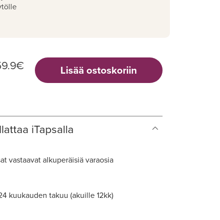
tölle
59.9
€
Lisää ostoskoriin
lattaa iTapsalla
at vastaavat alkuperäisiä varaosia
 24 kuukauden takuu (akuille 12kk)