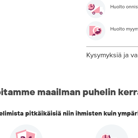
Huolto onnis
Huolto myymä
Kysymyksiä ja va
itamme maailman puhelin kerr
imista pitkäikäisiä niin ihmisten kuin ympär