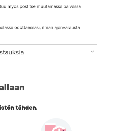
tuu myös postitse muutamassa päivässä
lässä odottaessasi, ilman ajanvarausta
stauksia
allaan
istön tähden.