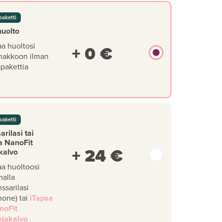
paketti
huolto
aa huoltosi
+ 0 €
nakkoon ilman
äpakettia
paketti
rilasi tai
a NanoFit
+ 24 €
kalvo
aa huoltoosi
malla
ssarilasi
hone) tai
iTapsa
noFit
ojakalvo