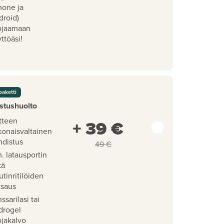
hone ja
droid)
ojaamaan
ttöäsi!
paketti
stushuolto
tteen
+ 39 €
konaisvaltainen
hdistus
49 €
. latausportin
kä
utinritilöiden
tsaus
ssarilasi tai
drogel
ojakalvo