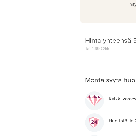
näy
Hinta yhteensä
Tai
4.99
€/kk
Monta syytä huol
Kaikki varaos
Huoltotöille