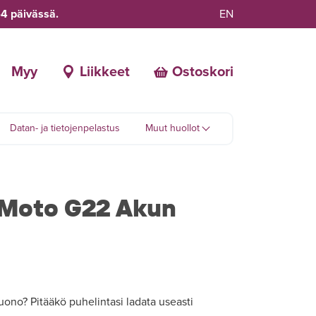
-4 päivässä.
EN
Myy
Liikkeet
Ostoskori
Datan- ja tietojenpelastus
Muut huollot
 Moto G22 Akun
ono? Pitääkö puhelintasi ladata useasti