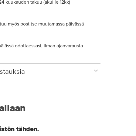
 24 kuukauden takuu (akuille 12kk)
tuu myös postitse muutamassa päivässä
lässä odottaessasi, ilman ajanvarausta
stauksia
allaan
istön tähden.