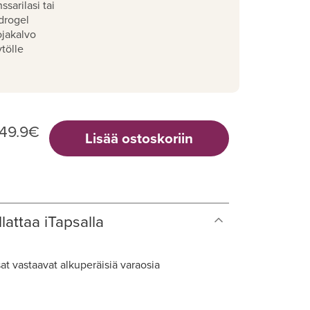
ssarilasi tai
drogel
ojakalvo
tölle
49.9
€
Lisää ostoskoriin
lattaa iTapsalla
at vastaavat alkuperäisiä varaosia