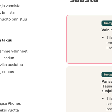
0 ja varmista
Erillistä
 huolto onnistuu
Tuote
Vain 
Til
n takuu
en
lis
lemme valinneet
t. Laadun
 vika uusiutuu
orjaamme
Tuote
Panssa
iTaps
suoja
Til
Tapsa Phones
sa
pan
aksi vuotta