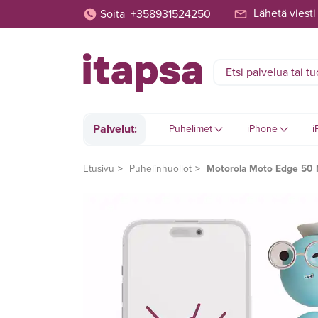
Lähetä viesti
Soita
+358931524250
Palvelut:
Puhelimet
iPhone
i
Etusivu
Puhelinhuollot
Motorola Moto Edge 50 