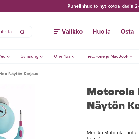
Puhelinhuolto nyt kotoa käsin 2
Valikko
Huolla
Osta
Pad
Samsung
OnePlus
Tietokone ja MacBook
Neo Näytön Korjaus
Motorola
Näytön Ko
Menikö Motorola -puhelim
toimi?