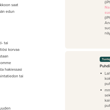
(iP
akkoon saat
Na
mään edun
su
(iP
An
su
näy
- tai
iösi korvaa
staan
Tuote
viomme
Puhdi
ta hakiessasi
Lai
intatiedon tai
ko
pu
mm
se
kai
pu
 uuden