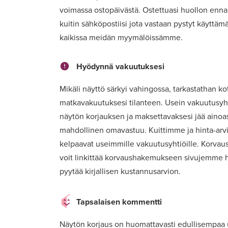
voimassa ostopäivästä. Ostettuasi huollon enn
kuitin sähköpostiisi jota vastaan pystyt käyttä
kaikissa meidän myymälöissämme.
Hyödynnä vakuutuksesi
Mikäli näyttö särkyi vahingossa, tarkastathan koti
matkavakuutuksesi tilanteen. Usein vakuutusyht
näytön korjauksen ja maksettavaksesi jää ainoa
mahdollinen omavastuu. Kuittimme ja hinta-ar
kelpaavat useimmille vakuutusyhtiöille. Korvaus
voit linkittää korvaushakemukseen sivujemme h
pyytää kirjallisen kustannusarvion.
Tapsalaisen kommentti
Näytön korjaus on huomattavasti edullisempaa