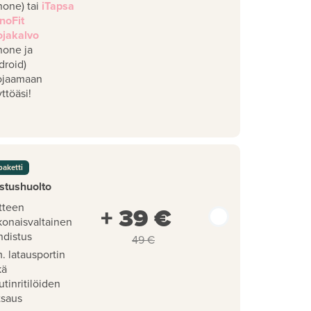
hone) tai
iTapsa
noFit
ojakalvo
hone ja
droid)
ojaamaan
ttöäsi!
paketti
stushuolto
tteen
+ 39 €
konaisvaltainen
hdistus
49 €
. latausportin
kä
utinritilöiden
tsaus