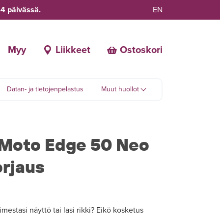
-4 päivässä.
EN
Myy
Liikkeet
Ostoskori
Datan- ja tietojenpelastus
Muut huollot
 Moto Edge 50 Neo
rjaus
estasi näyttö tai lasi rikki? Eikö kosketus