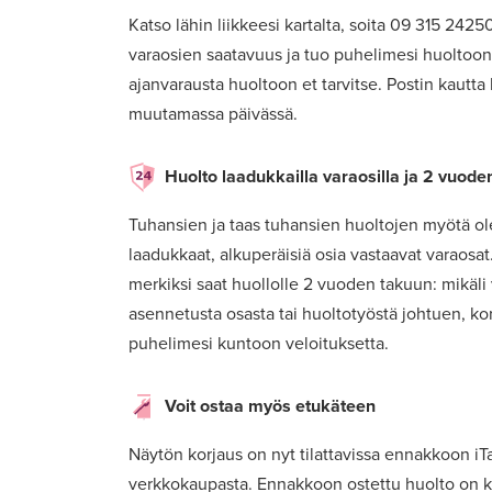
Katso lähin liikkeesi kartalta, soita 09 315 2425
varaosien saatavuus ja tuo puhelimesi huoltoon. 
ajanvarausta huoltoon et tarvitse. Postin kautta
muutamassa päivässä.
Huolto laadukkailla varaosilla ja 2 vuode
Tuhansien ja taas tuhansien huoltojen myötä o
laadukkaat, alkuperäisiä osia vastaavat varaosa
merkiksi saat huollolle 2 vuoden takuun: mikäli
asennetusta osasta tai huoltotyöstä johtuen, k
puhelimesi kuntoon veloituksetta.
Voit ostaa myös etukäteen
Näytön korjaus on nyt tilattavissa ennakkoon i
verkkokaupasta. Ennakkoon ostettu huolto on k