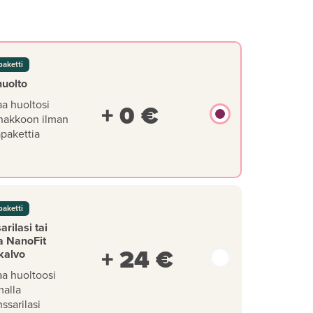
paketti
huolto
aa huoltosi
+ 0 €
nakkoon ilman
äpakettia
paketti
rilasi tai
a NanoFit
+ 24 €
kalvo
aa huoltoosi
malla
ssarilasi