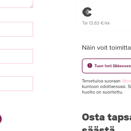
€
Tai 13,63 €/kk
Näin voit toimitta
Tuon heti liikkeese
Tervetuloa suoraan
lähi
kuntoon odottaessasi. Si
huolto on suoritettu.
Osta taps
säästä