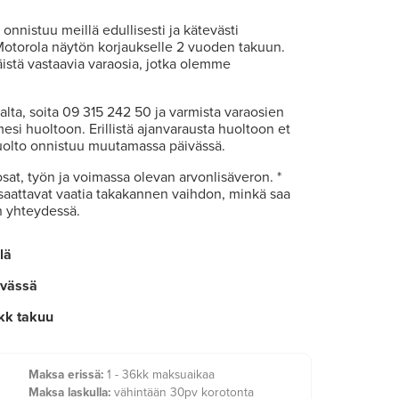
onnistuu meillä edullisesti ja kätevästi
torola näytön korjaukselle 2 vuoden takuun.
stä vastaavia varaosia, jotka olemme
talta, soita 09 315 242 50 ja varmista varaosien
esi huoltoon. Erillistä ajanvarausta huoltoon et
huolto onnistuu muutamassa päivässä.
osat, työn ja voimassa olevan arvonlisäveron. *
 saattavat vaatia takakannen vaihdon, minkä saa
n yhteydessä.
lä
ivässä
kk takuu
Maksa erissä:
1 - 36kk maksuaikaa
Maksa laskulla:
vähintään 30pv korotonta