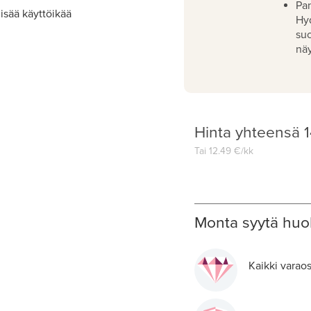
Pan
isää käyttöikää
Hy
su
näy
Hinta yhteensä
1
Tai
12.49
€/kk
Monta syytä huol
Kaikki varaos