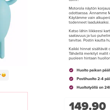
Motorola näytön korjaus 
odottaessa. Annamme Mo
Käytämme vain alkuperäi
todenneet laadukkaiksi.
Katso lähin liikkeesi kar
saatavuus ja tuo puhelim
tarvitse. Postin kautta 
Kaikki hinnat sisältävät 
Tähdellä merkityt mallit
puoleen hintaan huollo
Huolto paikan pääl
Postihuolto 2-4 pä
Huoltotyöllä on 24
149.90