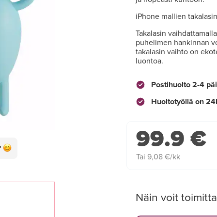
iPhone mallien takalasin
Takalasin vaihdattamall
puhelimen hankinnan vo
takalasin vaihto on ekot
luontoa.
Postihuolto 2-4 pä
Huoltotyöllä on 24
99.9 €
Tai 9,08 €/kk
Näin voit toimitta