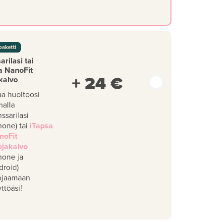
paketti
rilasi tai
a NanoFit
+ 24 €
kalvo
aa huoltoosi
malla
ssarilasi
hone) tai
iTapsa
noFit
ojakalvo
hone ja
droid)
ojaamaan
ttöäsi!