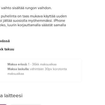
 vaihto sisältää rungon vaihdon.
a puhelinta on taas mukava käyttää uuden
i jättää suosiolla myöhemmäksi. iPhone
eko, luurin korjauttamalla säästät samalla
ivässä
kk takuu
Maksa erissä:
1 - 36kk maksuaikaa
Maksa laskulla:
vähintään 30pv korotonta
maksuaikaa
a laitteesi