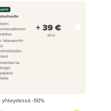
paketti
stushuolto
tteen
+ 39 €
konaisvaltainen
hdistus
49 €
. latausportin
kä
utinritilöiden
tsaus
ssarilasi tai
drogel
ojakalvo
tölle
t yhteydessä -50%