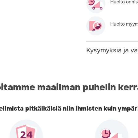
Huolto onnis
Huolto myymä
Kysymyksiä ja va
itamme maailman puhelin kerr
imista pitkäikäisiä niin ihmisten kuin ympär