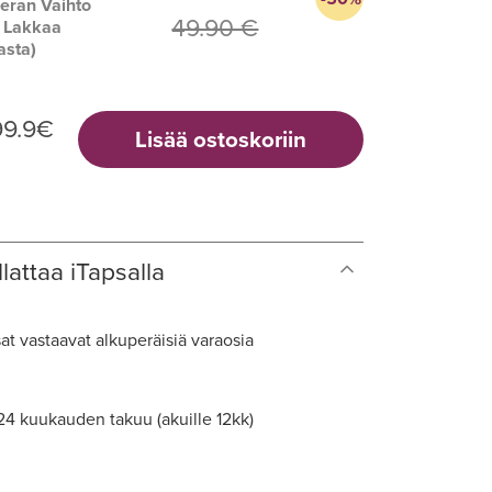
eran Vaihto
49.90 €
d Lakkaa
asta)
99.9
€
Lisää ostoskoriin
lattaa iTapsalla
at vastaavat alkuperäisiä varaosia
 24 kuukauden takuu (akuille 12kk)