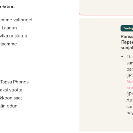
n takuu
lemme valinneet
t. Laadun
Tuote
 vika uusiutuu
Panssa
iTaps
orjaamme
suoja
Til
sa
pan
(iP
Na
 iTapsa Phones
su
aksi vuotta
(iP
akkoon saat
An
mään edun
su
näy