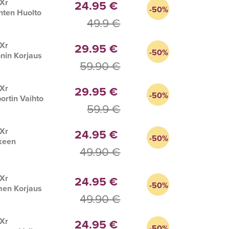
 Xr
24.95 €
-50%
nten Huolto
49.9 €
 Xr
29.95 €
-50%
nin Korjaus
59.90 €
 Xr
29.95 €
-50%
ortin Vaihto
59.9 €
 Xr
24.95 €
-50%
keen
49.90 €
s
 Xr
24.95 €
-50%
men Korjaus
49.90 €
 Xr
24.95 €
-50%