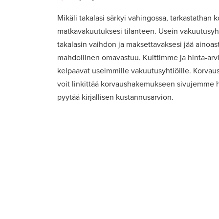
Mikäli takalasi särkyi vahingossa, tarkastathan ko
matkavakuutuksesi tilanteen. Usein vakuutusyht
takalasin vaihdon ja maksettavaksesi jää ainoas
mahdollinen omavastuu. Kuittimme ja hinta-ar
kelpaavat useimmille vakuutusyhtiöille. Korvaus
voit linkittää korvaushakemukseen sivujemme h
pyytää kirjallisen kustannusarvion.