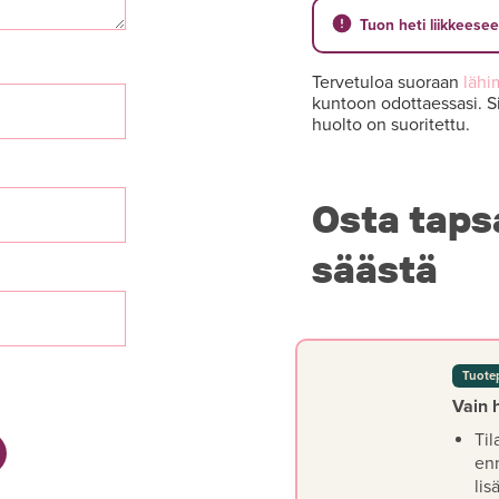
Tuon heti liikkeese
Tervetuloa suoraan
lähi
kuntoon odottaessasi. Si
huolto on suoritettu.
Osta taps
säästä
Tuote
Vain 
Til
en
lis