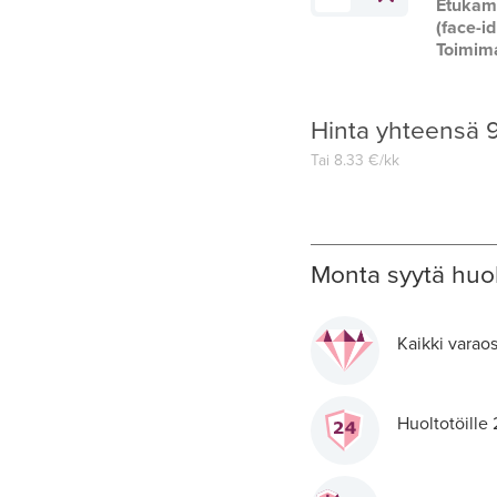
Etukam
(face-i
Toimim
Hinta yhteensä
Tai
8.33
€/kk
Monta syytä huol
Kaikki varaos
Huoltotöille