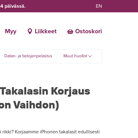
-4 päivässä.
EN
Myy
Liikkeet
Ostoskori
Datan- ja tietojenpelastus
Muut huollot
 Takalasin Korjaus
gon Vaihdon)
 rikki? Korjaamme iPhonen takalasit edullisesti