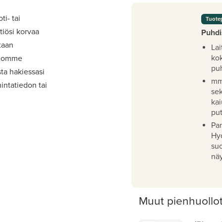
ti- tai
Tuote
iösi korvaa
Puhdi
taan
Lai
ko
viomme
pu
ta hakiessasi
mm
intatiedon tai
se
kai
pu
Pan
Hy
su
näy
Muut pienhuollo