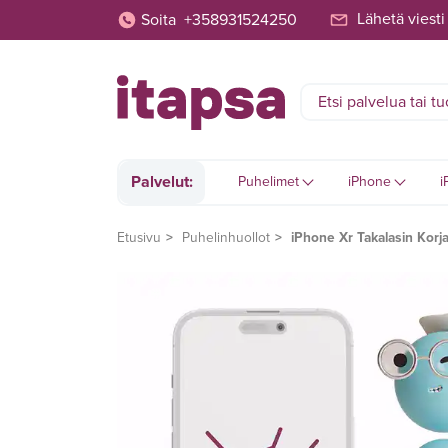
Lähetä viesti
Soita
+358931524250
Palvelut:
Puhelimet
iPhone
i
Etusivu
Puhelinhuollot
iPhone Xr Takalasin Korj