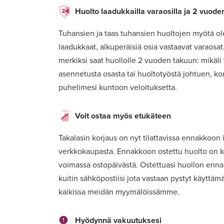
Huolto laadukkailla varaosilla ja 2 vuode
Tuhansien ja taas tuhansien huoltojen myötä o
laadukkaat, alkuperäisiä osia vastaavat varaosa
merkiksi saat huollolle 2 vuoden takuun: mikäli
asennetusta osasta tai huoltotyöstä johtuen, k
puhelimesi kuntoon veloituksetta.
Voit ostaa myös etukäteen
Takalasin korjaus on nyt tilattavissa ennakkoon
verkkokaupasta. Ennakkoon ostettu huolto on k
voimassa ostopäivästä. Ostettuasi huollon enn
kuitin sähköpostiisi jota vastaan pystyt käyttä
kaikissa meidän myymälöissämme.
Hyödynnä vakuutuksesi