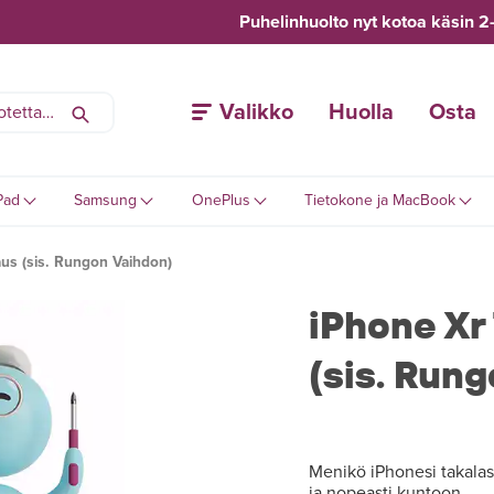
Puhelinhuolto nyt kotoa käsin 2
Valikko
Huolla
Osta
Pad
Samsung
OnePlus
Tietokone ja MacBook
aus (sis. Rungon Vaihdon)
iPhone Xr
(sis. Run
Menikö iPhonesi takalasi
ja nopeasti kuntoon.