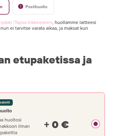
en
Postihuolto
mpään iTapsa-liikkeeseen
, huollamme laitteesi
nun ei tarvitse varata aikaa, ja maksat kun
an etupaketissa ja
paketti
huolto
aa huoltosi
+ 0 €
nakkoon ilman
äpakettia