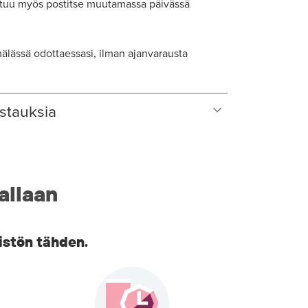
tuu myös postitse muutamassa päivässä
lässä odottaessasi, ilman ajanvarausta
stauksia
allaan
istön tähden.