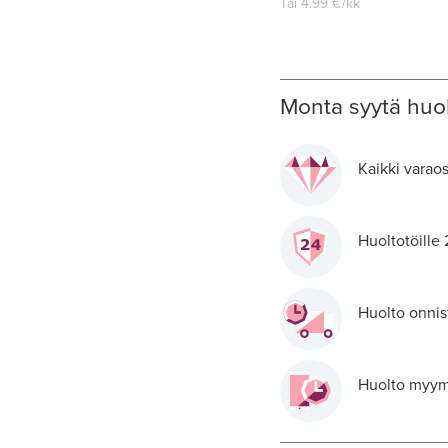
Tai
4.99
€/kk
Monta syytä huol
Kaikki varaos
Huoltotöille
Huolto onnis
Huolto myymä