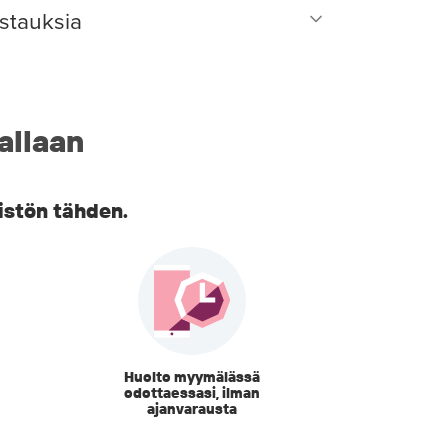
stauksia
allaan
istön tähden.
Huolto myymälässä
odottaessasi, ilman
ajanvarausta