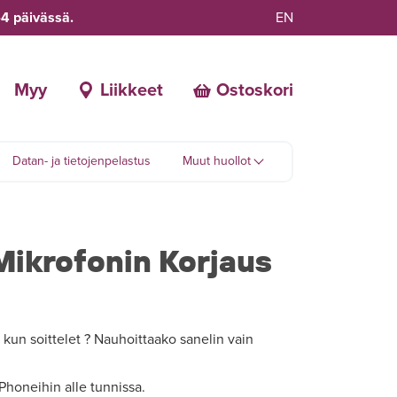
-4 päivässä.
EN
Myy
Liikkeet
Ostoskori
Datan- ja tietojenpelastus
Muut huollot
Mikrofonin Korjaus
kun soittelet ? Nauhoittaako sanelin vain
honeihin alle tunnissa.