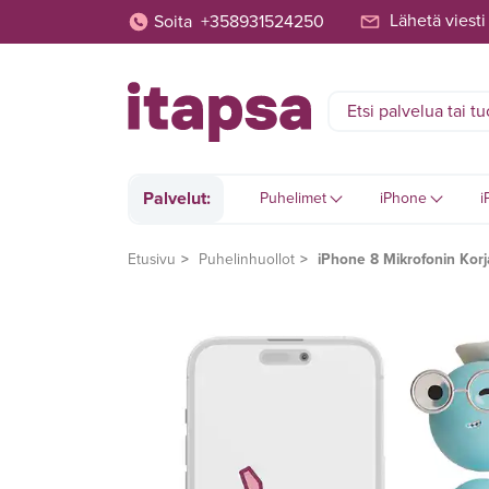
Lähetä viesti
Soita
+358931524250
Palvelut:
Puhelimet
iPhone
i
Etusivu
Puhelinhuollot
iPhone 8 Mikrofonin Kor