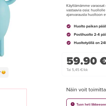
Käyttämämme varaosat o
vastaavia osia: huolloll
ajanvarausta huoltoon et
Huolto paikan pääl
Postihuolto 2-4 pä
Huoltotyöllä on 24
59.90 
Tai 5,45 €/kk
Näin voit toimitta
Tuon heti liikkeese