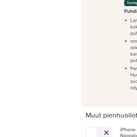
Tuote
Puhdi
Lai
ko
pu
mm
se
kai
pu
Pan
Hy
su
näy
Muut pienhuollo
iPhone
Näppäi