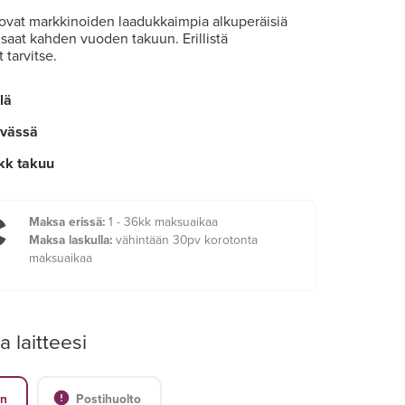
vat markkinoiden laadukkaimpia alkuperäisiä
e saat kahden vuoden takuun. Erillistä
 tarvitse.
lä
ivässä
kk takuu
€
Maksa erissä:
1 - 36kk maksuaikaa
Maksa laskulla:
vähintään 30pv korotonta
maksuaikaa
a laitteesi
en
Postihuolto