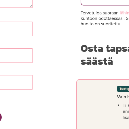
Tervetuloa suoraan
lähi
kuntoon odottaessasi. Si
huolto on suoritettu.
Osta taps
säästä
Tuote
Vain 
Til
en
lis