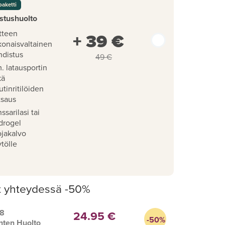
paketti
stushuolto
tteen
+ 39 €
konaisvaltainen
hdistus
49 €
. latausportin
kä
utinritilöiden
tsaus
ssarilasi tai
drogel
ojakalvo
tölle
t yhteydessä -50%
 8
24.95 €
-50%
nten Huolto