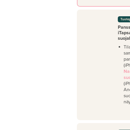
Tuote
Panssa
iTaps
suoja
Til
sa
pan
(iP
Na
su
(iP
An
su
näy