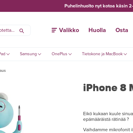
Puhelinhuolto nyt kotoa käsin 2
Valikko
Huolla
Osta
Pad
Samsung
OnePlus
Tietokone ja MacBook
jaus
iPhone 8 
Eikö kukaan kuule sinua 
epämääräistä rätinää ?
Vaihdamme mikrofonit iP