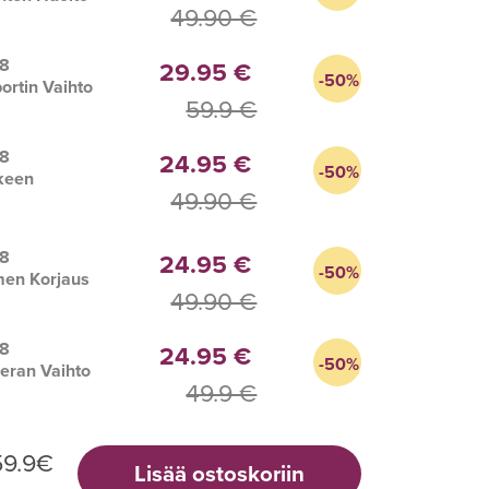
49.90 €
 8
29.95 €
-50%
ortin Vaihto
59.9 €
 8
24.95 €
-50%
keen
49.90 €
s
 8
24.95 €
-50%
men Korjaus
49.90 €
 8
24.95 €
-50%
eran Vaihto
49.9 €
59.9
€
Lisää ostoskoriin