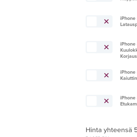
iPhone
Latausp
iPhone
Kuulok
Korjau
iPhone
Kaiutti
iPhone
Etukam
Hinta yhteensä