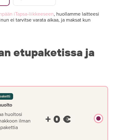
mpään iTapsa-liikkeeseen
, huollamme laitteesi
nun ei tarvitse varata aikaa, ja maksat kun
an etupaketissa ja
paketti
huolto
aa huoltosi
+ 0 €
nakkoon ilman
äpakettia