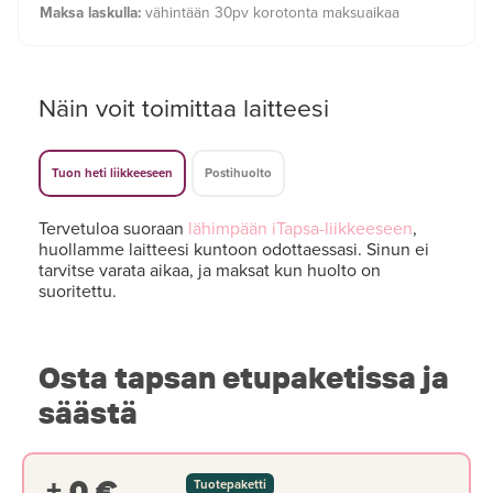
Maksa laskulla:
vähintään 30pv korotonta maksuaikaa
Näin voit toimittaa laitteesi
Tuon heti liikkeeseen
Postihuolto
Tervetuloa suoraan
lähimpään iTapsa-liikkeeseen
,
huollamme laitteesi kuntoon odottaessasi. Sinun ei
tarvitse varata aikaa, ja maksat kun huolto on
suoritettu.
Osta tapsan etupaketissa ja
säästä
+ 0 €
Tuotepaketti