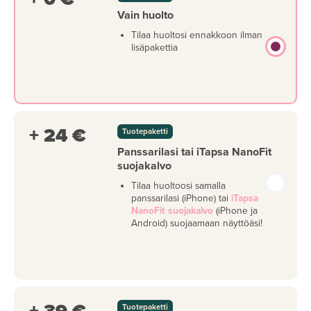
Vain huolto
Tilaa huoltosi ennakkoon ilman
lisäpakettia
+ 24 €
Tuotepaketti
Panssarilasi tai iTapsa NanoFit
suojakalvo
Tilaa huoltoosi samalla
panssarilasi (iPhone) tai
iTapsa
NanoFit suojakalvo
(iPhone ja
Android) suojaamaan näyttöäsi!
Tuotepaketti