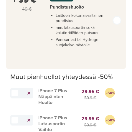
+ 39 €
Puhdistushuolto
49 €
Laitteen kokonaisvaltainen
puhdistus
mm. latausportin sekä
kaiutinritilöiden putsaus
Panssarilasi tai Hydrogel
suojakalvo näytölle
Muut pienhuollot yhteydessä -50%
iPhone 7 Plus
29.95 €
-50%
Näppäinten
59.9 €
Huolto
iPhone 7 Plus
29.95 €
-50%
Latausportin
59.9 €
Vaihto