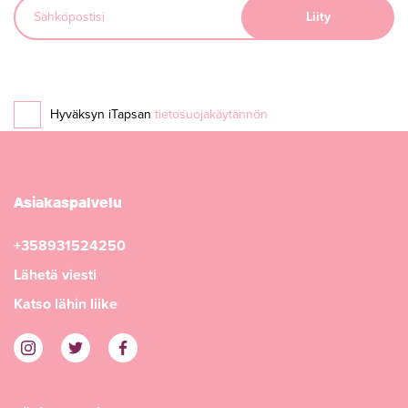
Hyväksyn iTapsan
tietosuojakäytännön
Asiakaspalvelu
+358931524250
Lähetä viesti
Katso lähin liike