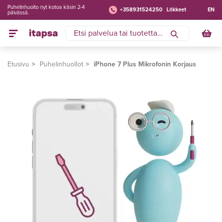
Puhelinhuolto nyt kotoa käsin 2-4
+358931524250
Liikkeet
EN
päivässä.
Etusivu
Puhelinhuollot
iPhone 7 Plus Mikrofonin Korjaus