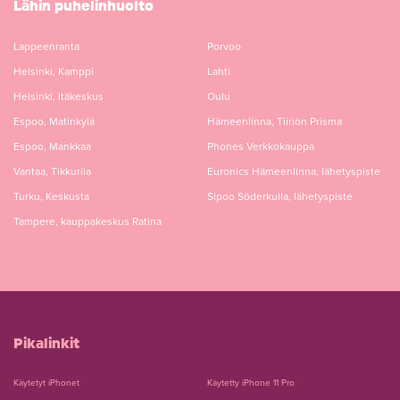
Lähin puhelinhuolto
Lappeenranta
Porvoo
Helsinki, Kamppi
Lahti
Helsinki, Itäkeskus
Oulu
Espoo, Matinkylä
Hämeenlinna, Tiiriön Prisma
Espoo, Mankkaa
Phones Verkkokauppa
Vantaa, Tikkurila
Euronics Hämeenlinna, lähetyspiste
Turku, Keskusta
Sipoo Söderkulla, lähetyspiste
Tampere, kauppakeskus Ratina
Pikalinkit
Käytetyt iPhonet
Käytetty iPhone 11 Pro