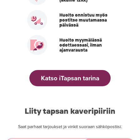
(akuille 12kk)
Huolto onnistuu myös
postitse muutamassa
päivässä
Huolto myymälässä
odottaessasi, ilman
ajanvarausta
Katso iTapsan tarina
Liity tapsan kaveripiiriin
Saat parhaat tarjoukset ja vinkit suoraan sähköpostiisi.