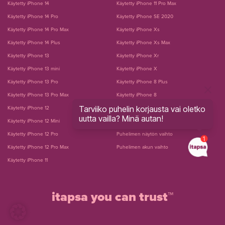
Käytetty iPhone 14
Käytetty iPhone 11 Pro Max
Käytetty iPhone 14 Pro
Käytetty iPhone SE 2020
Käytetty iPhone 14 Pro Max
Käytetty iPhone Xs
Käytetty iPhone 14 Plus
Käytetty iPhone Xs Max
Käytetty iPhone 13
Käytetty iPhone Xr
Käytetty iPhone 13 mini
Käytetty iPhone X
Käytetty iPhone 13 Pro
Käytetty iPhone 8 Plus
Käytetty iPhone 13 Pro Max
Käytetty iPhone 8
Tarviiko puhelin korjausta vai oletko
Käytetty iPhone 12
Käytetty iPhone 7 Plus
uutta vailla? Minä autan!
Käytetty iPhone 12 Mini
Käytetty iPhone 7
Käytetty iPhone 12 Pro
Puhelimen näytön vaihto
Käytetty iPhone 12 Pro Max
Puhelimen akun vaihto
Käytetty iPhone 11
itapsa you can trust™