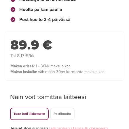
Huolto paikan päällä
Postihuolto 2-4 päivässä
89.9 €
Tai 8,17 €/kk
Maksa erissä:
1 - 36kk maksuaikaa
Maksa laskulla:
vähintään 30pv korotonta maksuaikaa
Näin voit toimittaa laitteesi
Tuon heti liikkeeseen
Postihuolto
Tervetuloa suoraan
lähimpään iTapsa-liikkeeseen
,