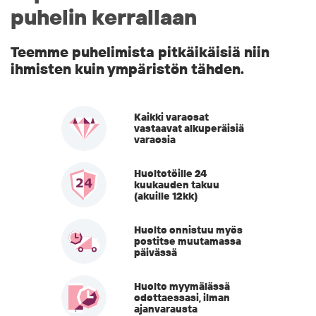
puhelin kerrallaan
Teemme puhelimista pitkäikäisiä niin
ihmisten kuin ympäristön tähden.
Kaikki varaosat
vastaavat alkuperäisiä
varaosia
Huoltotöille 24
kuukauden takuu
(akuille 12kk)
Huolto onnistuu myös
postitse muutamassa
päivässä
Huolto myymälässä
odottaessasi, ilman
ajanvarausta