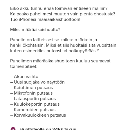
Eikö akku tunnu enää toimivan entiseen malliin?
Kaipaako puhelimesi muuten vain pientä ehostusta?
Tuo iPhonesi määräaikaishuoltoon!
Miksi määräaikaishuolto?
Puhelin on laitteistasi se kaikkein tärkein ja
henkilökohtaisin. Miksi et siis huoltaisi sitä vuosittain,
kuten esimerkiksi autoasi tai polkupyörääsi?
Puhelimen määräaikaishuoltoon kuuluu seuraavat
toimenpiteet:
– Akun vaihto
– Uusi suojakalvo näyttöön
– Kaiuttimen putsaus
– Mikrofonin putsaus
– Latausportin putsaus
– Kuulokeportin putsaus
– Kameroiden putsaus
– Korvakuulokkeen putsaus
Huoltotyöllä on 24kk takuu