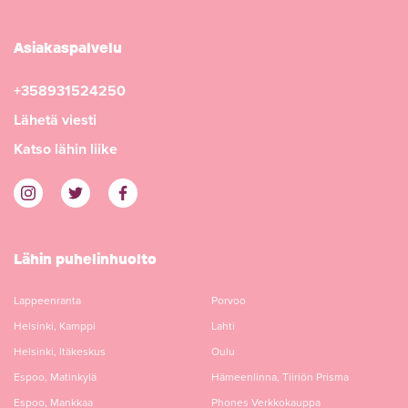
Asiakaspalvelu
+358931524250
Lähetä viesti
Katso lähin liike
Lähin puhelinhuolto
Lappeenranta
Porvoo
Helsinki, Kamppi
Lahti
Helsinki, Itäkeskus
Oulu
Espoo, Matinkylä
Hämeenlinna, Tiiriön Prisma
Espoo, Mankkaa
Phones Verkkokauppa