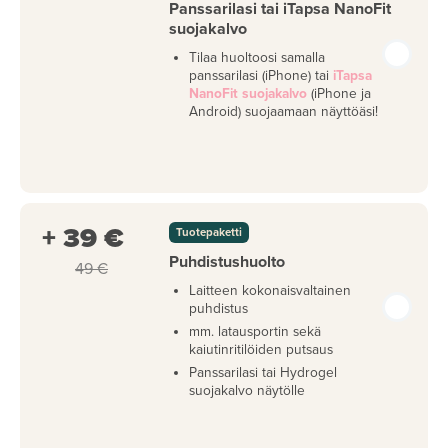
Panssarilasi tai iTapsa NanoFit
suojakalvo
Tilaa huoltoosi samalla
panssarilasi (iPhone) tai
iTapsa
NanoFit suojakalvo
(iPhone ja
Android) suojaamaan näyttöäsi!
+ 39 €
Tuotepaketti
Puhdistushuolto
49 €
Laitteen kokonaisvaltainen
puhdistus
mm. latausportin sekä
kaiutinritilöiden putsaus
Panssarilasi tai Hydrogel
suojakalvo näytölle