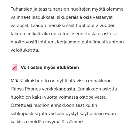
Tuhansien ja taas tuhansien huoltojen myötä olemme
valinneet laadukkaat, alkuperäisiä osia vastaavat
varaosat. Laadun merkiksi saat huollolle 2 vuoden
takuun: mikäli vika uusiutuu asennetusta osasta tai
huoltotyöstä johtuen, korjaamme puhelimesi kuntoon
veloituksetta.
Voit ostaa myös etukäteen
Määräaikaishuolto on nyt tilattavissa ennakkoon
iTapsa Phones verkkokaupasta. Ennakkoon ostettu
huolto on kaksi vuotta voimassa ostopäivästä.
Ostettuasi huollon ennakkoon saat kuitin
sähköpostiisi jota vastaan pystyt käyttämään edun
kaikissa meidän myymälöissämme.