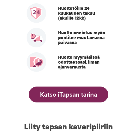
Huoltotöille 24
kuukauden takuu
(akuille 12kk)
Huolto onnistuu myös
postitse muutamassa
päivässä
Huolto myymälässä
odottaessasi, ilman
ajanvarausta
Katso iTapsan tarina
Liity tapsan kaveripiiriin