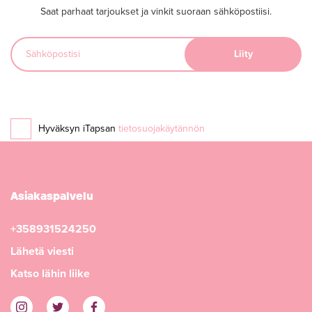
Saat parhaat tarjoukset ja vinkit suoraan sähköpostiisi.
Hyväksyn iTapsan
tietosuojakäytännön
Asiakaspalvelu
+358931524250
Lähetä viesti
Katso lähin liike