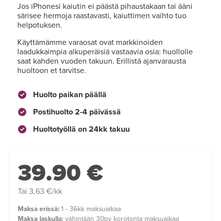
Jos iPhonesi kaiutin ei päästä pihaustakaan tai ääni
särisee hermoja raastavasti, kaiuttimen vaihto tuo
helpotuksen.
Käyttämämme varaosat ovat markkinoiden
laadukkaimpia alkuperäisiä vastaavia osia: huollolle
saat kahden vuoden takuun. Erillistä ajanvarausta
huoltoon et tarvitse.
Huolto paikan päällä
Postihuolto 2-4 päivässä
Huoltotyöllä on 24kk takuu
39.90 €
Tai 3,63 €/kk
Maksa erissä:
1 - 36kk maksuaikaa
Maksa laskulla:
vähintään 30pv korotonta maksuaikaa