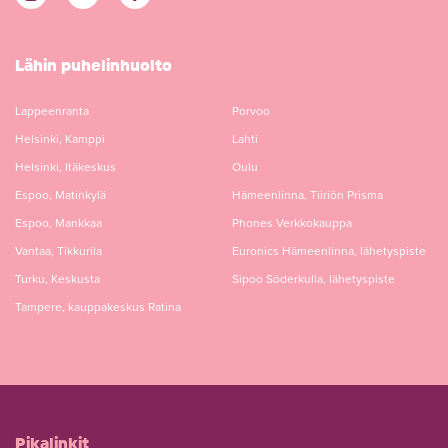
Lähin puhelinhuolto
Lappeenranta
Porvoo
Helsinki, Kamppi
Lahti
Helsinki, Itäkeskus
Oulu
Espoo, Matinkylä
Hämeenlinna, Tiiriön Prisma
Espoo, Mankkaa
Phones Verkkokauppa
Vantaa, Tikkurila
Euronics Hämeenlinna, lähetyspiste
Turku, Keskusta
Sipoo Söderkulla, lähetyspiste
Tampere, kauppakeskus Ratina
Pikalinkit