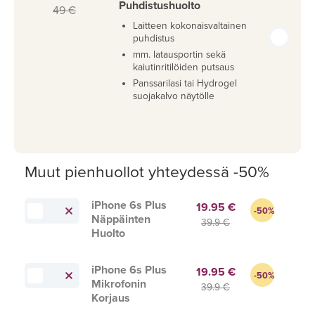
Puhdistushuolto
49 €
Laitteen kokonaisvaltainen
puhdistus
mm. latausportin sekä
kaiutinritilöiden putsaus
Panssarilasi tai Hydrogel
suojakalvo näytölle
Muut pienhuollot yhteydessä -50%
iPhone 6s Plus
19.95 €
-50%
Näppäinten
39.9 €
Huolto
iPhone 6s Plus
19.95 €
-50%
Mikrofonin
39.9 €
Korjaus