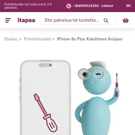
Puhelinhuolto nyt kotoa käsin 2-4
+358931524250
Liikkeet
EN
päivässä.
Etusivu
Puhelinhuollot
iPhone 6s Plus Kaiuttimen Korjaus