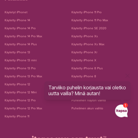
Käytetyt iPhonet
Käytetty iPhone 11 Pro
Käytetty iPhone 14
Käytetty iPhone 11 Pro Max
Käytetty iPhone 14 Pro
Käytetty iPhone SE 2020
Käytetty iPhone 14 Pro Max
Käytetty iPhone Xs
Käytetty iPhone 14 Plus
Käytetty iPhone Xs Max
Käytetty iPhone 13
Käytetty iPhone Xr
Käytetty iPhone 13 mini
Käytetty iPhone X
Käytetty iPhone 13 Pro
Käytetty iPhone 8 Plus
Käytetty iPhone 13 Pro Max
Käytetty iPhone 8
Käytetty iPhone 12
Käytetty iPhone 7 Plus
Tarviiko puhelin korjausta vai oletko
uutta vailla? Minä autan!
Käytetty iPhone 12 Mini
Käytetty iPhone 7
Käytetty iPhone 12 Pro
Puhelimen näytön vaihto
Käytetty iPhone 12 Pro Max
Puhelimen akun vaihto
Käytetty iPhone 11