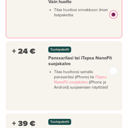
Vain huolto
Tilaa huoltosi ennakkoon ilman
lisäpakettia
+ 24 €
Tuotepaketti
Panssarilasi tai iTapsa NanoFit
suojakalvo
Tilaa huoltoosi samalla
panssarilasi (iPhone) tai
iTapsa
NanoFit suojakalvo
(iPhone ja
Android) suojaamaan näyttöäsi!
+ 39 €
Tuotepaketti