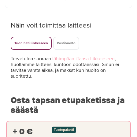
Näin voit toimittaa laitteesi
Tuon heti liikkeeseen
Postihuolto
Tervetuloa suoraan
lähimpään iTapsa-liikkeeseen
,
huollamme laitteesi kuntoon odottaessasi. Sinun ei
tarvitse varata aikaa, ja maksat kun huolto on
suoritettu.
Osta tapsan etupaketissa ja
säästä
+ 0 €
Tuotepaketti