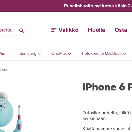
Puhelinhuolto nyt kotoa käsin 2
Valikko
Huolla
Osta
Pad
Samsung
OnePlus
Tietokone ja MacBook
ihto
iPhone 6 
Putosiko puhelin, jäikö l
kiviseinään?
Käyttämämme varaosat o