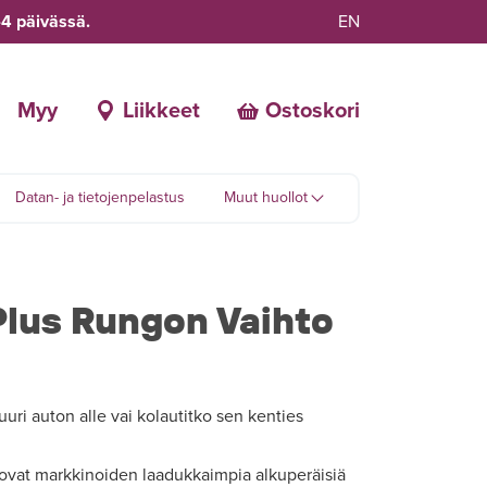
-4 päivässä.
EN
Myy
Liikkeet
Ostoskori
Datan- ja tietojenpelastus
Muut huollot
Plus Rungon Vaihto
uuri auton alle vai kolautitko sen kenties
vat markkinoiden laadukkaimpia alkuperäisiä