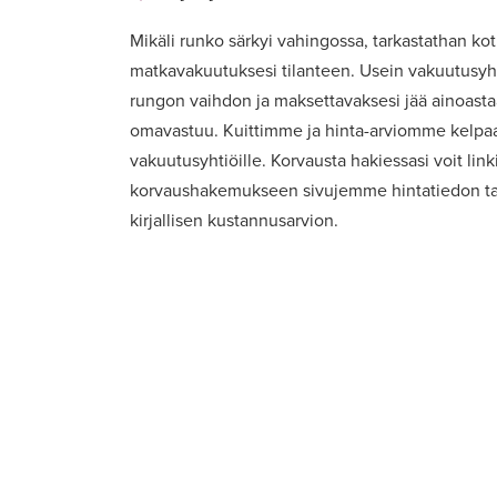
Mikäli runko särkyi vahingossa, tarkastathan koti
matkavakuutuksesi tilanteen. Usein vakuutusyht
rungon vaihdon ja maksettavaksesi jää ainoast
omavastuu. Kuittimme ja hinta-arviomme kelpa
vakuutusyhtiöille. Korvausta hakiessasi voit link
korvaushakemukseen sivujemme hintatiedon ta
kirjallisen kustannusarvion.