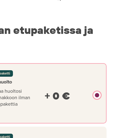
an etupaketissa ja
paketti
huolto
aa huoltosi
+ 0 €
nakkoon ilman
äpakettia
paketti