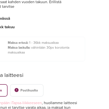
e saat kahden vuoden takuun. Erillistä
 tarvitse
ivässä
kk takuu
Maksa erissä:
1 - 36kk maksuaikaa
Maksa laskulla:
vähintään 30pv korotonta
maksuaikaa
a laitteesi
en
Postihuolto
mpään iTapsa-liikkeeseen
, huollamme laitteesi
nun ei tarvitse varata aikaa, ja maksat kun