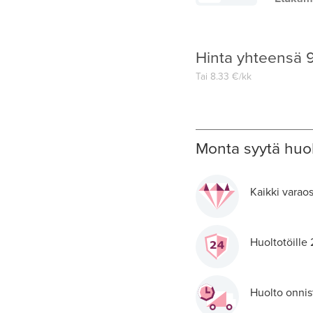
Hinta yhteensä
Tai
8.33
€/kk
Monta syytä huol
Kaikki varaos
Huoltotöille
Huolto onnis