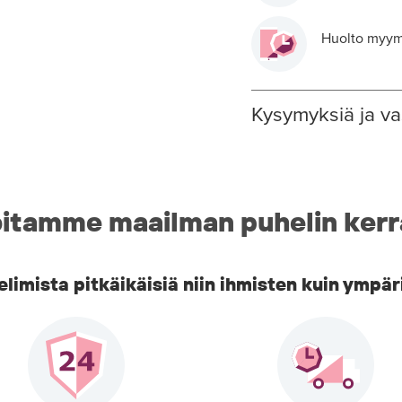
Huolto myymä
Kysymyksiä ja va
itamme maailman puhelin kerr
imista pitkäikäisiä niin ihmisten kuin ympär