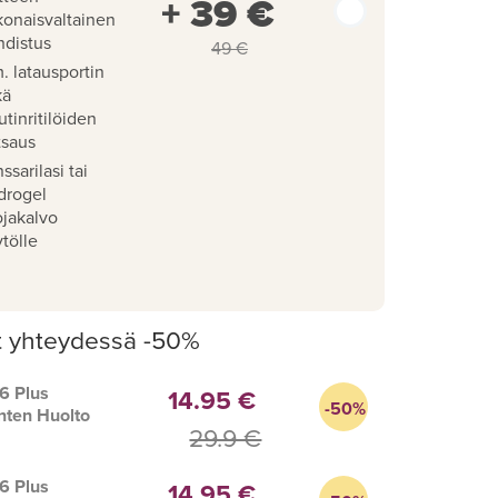
+ 39 €
konaisvaltainen
hdistus
49 €
. latausportin
kä
utinritilöiden
tsaus
ssarilasi tai
drogel
ojakalvo
tölle
t yhteydessä -50%
6 Plus
14.95 €
-50%
nten Huolto
29.9 €
6 Plus
14.95 €