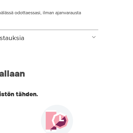
lässä odottaessasi, ilman ajanvarausta
stauksia
allaan
istön tähden.