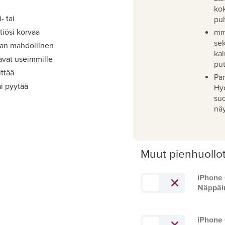
ko
- tai
pu
iösi korvaa
mm
se
aan mahdollinen
kai
avat useimmille
pu
ittää
Pan
i pyytää
Hy
su
näy
Muut pienhuollo
iPhone 
Näppäi
iPhone 