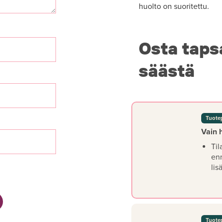
huolto on suoritettu.
Osta taps
säästä
Tuote
Vain 
Til
en
lis
Tuote