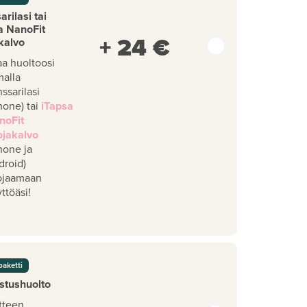
rilasi tai
a NanoFit
+ 24 €
kalvo
aa huoltoosi
malla
ssarilasi
hone) tai
iTapsa
noFit
ojakalvo
hone ja
droid)
ojaamaan
ttöäsi!
paketti
stushuolto
tteen