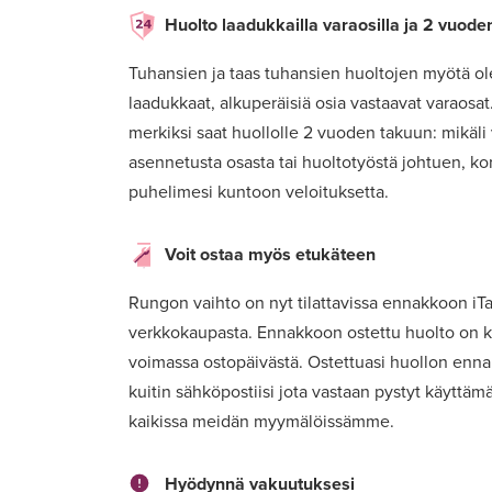
Huolto laadukkailla varaosilla ja 2 vuode
Tuhansien ja taas tuhansien huoltojen myötä o
laadukkaat, alkuperäisiä osia vastaavat varaosa
merkiksi saat huollolle 2 vuoden takuun: mikäli
asennetusta osasta tai huoltotyöstä johtuen, k
puhelimesi kuntoon veloituksetta.
Voit ostaa myös etukäteen
Rungon vaihto on nyt tilattavissa ennakkoon i
verkkokaupasta. Ennakkoon ostettu huolto on k
voimassa ostopäivästä. Ostettuasi huollon enn
kuitin sähköpostiisi jota vastaan pystyt käyttä
kaikissa meidän myymälöissämme.
Hyödynnä vakuutuksesi