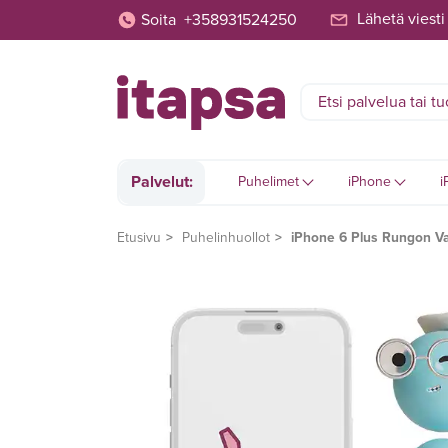
Lähetä viesti
Soita
+358931524250
Palvelut:
Puhelimet
iPhone
i
Etusivu
Puhelinhuollot
iPhone 6 Plus Rungon Va