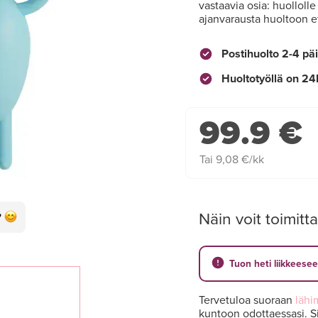
vastaavia osia: huolloll
ajanvarausta huoltoon et
Postihuolto 2-4 pä
Huoltotyöllä on 24
99.9 €
Tai 9,08 €/kk
Näin voit toimitta
Tuon heti liikkeese
Tervetuloa suoraan
lähi
kuntoon odottaessasi. Si