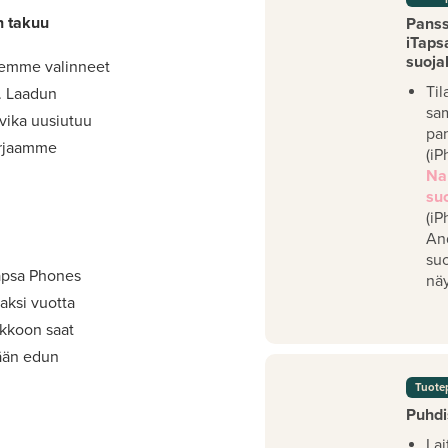
n takuu
Panssa
iTaps
suoja
lemme valinneet
Til
t. Laadun
sa
 vika uusiutuu
pan
orjaamme
(iP
Na
su
(iP
An
su
Tapsa Phones
näy
aksi vuotta
akkoon saat
mään edun
Tuote
Puhdi
Lai