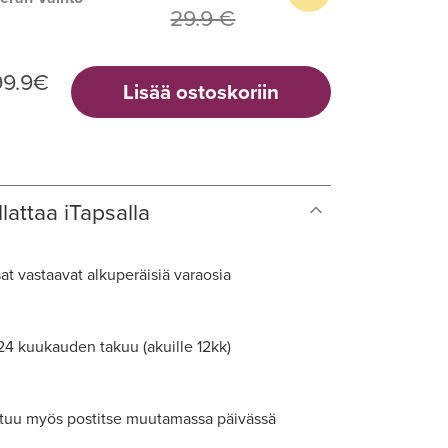
29.9 €
99.9
€
Lisää ostoskoriin
lattaa iTapsalla
at vastaavat alkuperäisiä varaosia
 24 kuukauden takuu (akuille 12kk)
tuu myös postitse muutamassa päivässä