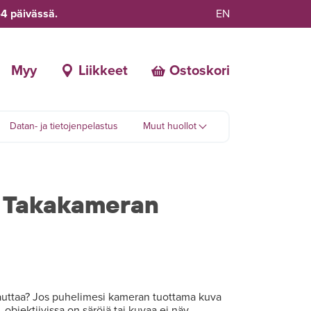
-4 päivässä.
EN
Myy
Liikkeet
Ostoskori
Datan- ja tietojenpelastus
Muut huollot
s Takakameran
auttaa? Jos puhelimesi kameran tuottama kuva
objektiivissa on säröjä tai kuvaa ei näy