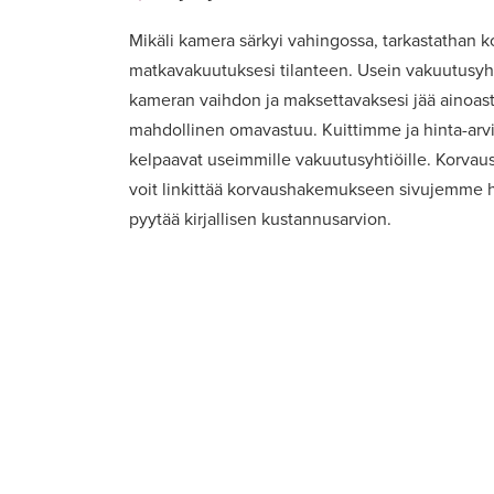
Mikäli kamera särkyi vahingossa, tarkastathan kot
matkavakuutuksesi tilanteen. Usein vakuutusyht
kameran vaihdon ja maksettavaksesi jää ainoas
mahdollinen omavastuu. Kuittimme ja hinta-ar
kelpaavat useimmille vakuutusyhtiöille. Korvaus
voit linkittää korvaushakemukseen sivujemme h
pyytää kirjallisen kustannusarvion.