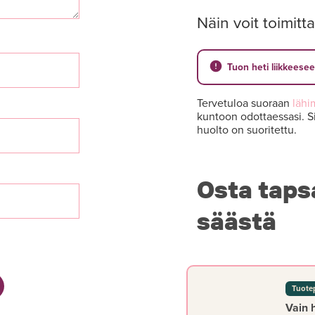
Näin voit toimitta
Tuon heti liikkeese
Tervetuloa suoraan
lähi
kuntoon odottaessasi. Si
huolto on suoritettu.
Osta taps
säästä
Tuote
Vain 