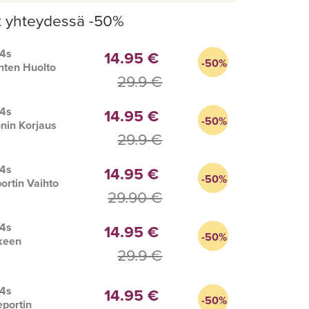
t yhteydessä -50%
 4s
14.95 €
-50%
nten Huolto
29.9 €
 4s
14.95 €
-50%
nin Korjaus
29.9 €
 4s
14.95 €
-50%
ortin Vaihto
29.90 €
 4s
14.95 €
-50%
keen
29.9 €
s
 4s
14.95 €
-50%
portin