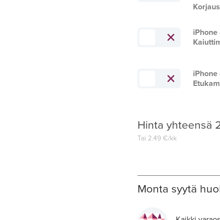
Korjau
iPhone
Kaiutti
iPhone
Etukam
Hinta yhteensä
Tai
2.49
€/kk
Monta syytä huol
Kaikki varaos