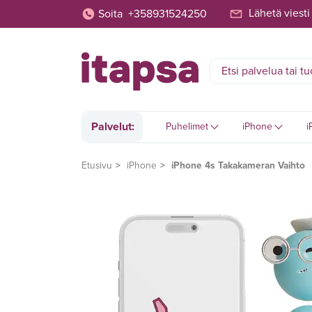
Lähetä viesti
Soita
+358931524250
Palvelut:
Puhelimet
iPhone
i
Etusivu
iPhone
iPhone 4s Takakameran Vaihto