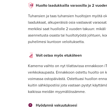
Huolto laadukkailla varaosilla ja 2 vuode
Tuhansien ja taas tuhansien huoltojen myötä o
laadukkaat, alkuperäisiä osia vastaavat varaosa
merkiksi saat huollolle 2 vuoden takuun: mikäli
asennetusta osasta tai huoltotyöstä johtuen, k
puhelimesi kuntoon veloituksetta.
Voit ostaa myös etukäteen
Kamerna vaihto on nyt tilattavissa ennakkoon 
verkkokaupasta. Ennakkoon ostettu huolto on k
voimassa ostopäivästä. Ostettuasi huollon enn
kuitin sähköpostiisi jota vastaan pystyt käyttä
kaikissa meidän myymälöissämme.
Hyödynnä vakuutuksesi