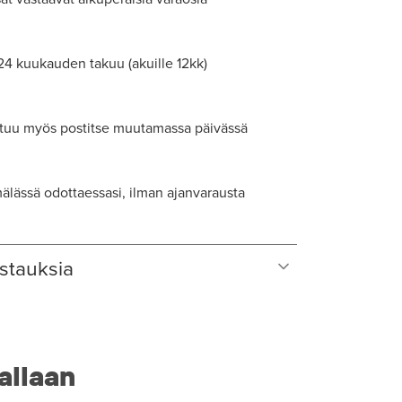
 24 kuukauden takuu (akuille 12kk)
tuu myös postitse muutamassa päivässä
lässä odottaessasi, ilman ajanvarausta
stauksia
allaan