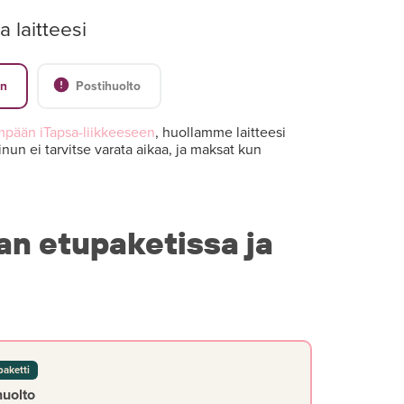
a laitteesi
en
Postihuolto
mpään iTapsa-liikkeeseen
, huollamme laitteesi
nun ei tarvitse varata aikaa, ja maksat kun
an etupaketissa ja
paketti
huolto