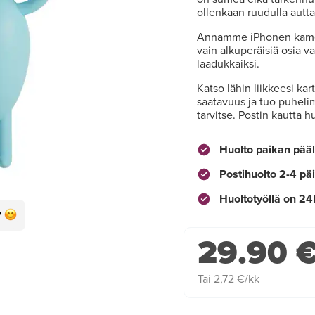
ollenkaan ruudulla autt
Annamme iPhonen kamer
vain alkuperäisiä osia 
laadukkaiksi.
Katso lähin liikkeesi ka
saatavuus ja tuo puhelim
tarvitse. Postin kautta 
Huolto paikan pääl
Postihuolto 2-4 pä
Huoltotyöllä on 24
29.90 
Tai 2,72 €/kk