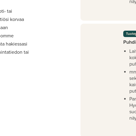
näy
i- tai
iösi korvaa
taan
Tuote
viomme
Puhdi
ta hakiessasi
Lai
intatiedon tai
ko
pu
mm
se
kai
pu
Pan
Hy
su
näy