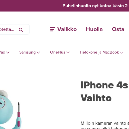
Puhelinhuolto nyt kotoa käsin 2
Valikko
Huolla
Osta
Pad
Samsung
OnePlus
Tietokone ja MacBook
iPhone 4
Vaihto
Milloin kameran vaihto 
on sumea eikä tarkennu, 