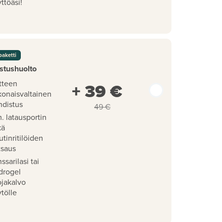
ttöäsi!
paketti
stushuolto
tteen
+ 39 €
konaisvaltainen
hdistus
49 €
. latausportin
kä
utinritilöiden
tsaus
ssarilasi tai
drogel
ojakalvo
tölle