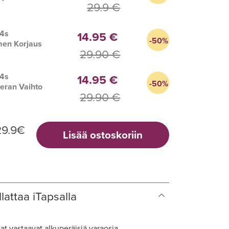
29.9 €
s
 4s
14.95 €
-50%
men Korjaus
29.90 €
 4s
14.95 €
-50%
eran Vaihto
29.90 €
29.9
€
Lisää ostoskoriin
lattaa iTapsalla
at vastaavat alkuperäisiä varaosia