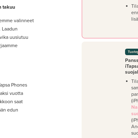
Til
n takuu
en
lis
lemme valinneet
t. Laadun
 vika uusiutuu
orjaamme
Tuote
Panssa
iTaps
suoja
Til
iTapsa Phones
sa
aksi vuotta
pan
(iP
akkoon saat
Na
mään edun
su
(iP
An
su