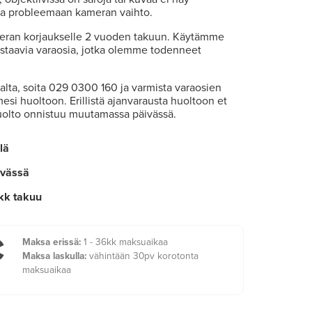
aa probleemaan kameran vaihto.
an korjaukselle 2 vuoden takuun. Käytämme
vastaavia varaosia, jotka olemme todenneet
rtalta, soita 029 0300 160 ja varmista varaosien
esi huoltoon. Erillistä ajanvarausta huoltoon et
huolto onnistuu muutamassa päivässä.
lä
ivässä
kk takuu
€
Maksa erissä:
1 - 36kk maksuaikaa
Maksa laskulla:
vähintään 30pv korotonta
maksuaikaa