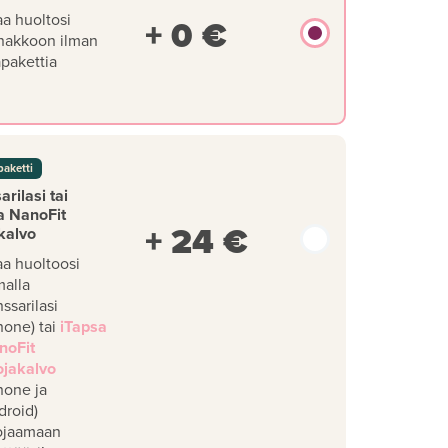
aa huoltosi
+ 0 €
nakkoon ilman
äpakettia
paketti
rilasi tai
a NanoFit
+ 24 €
kalvo
aa huoltoosi
malla
ssarilasi
hone) tai
iTapsa
noFit
ojakalvo
hone ja
droid)
ojaamaan