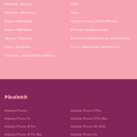
Helsinki, Kamppi
Lahti
Helsinki, Itäkeskus
Oulu
Espoo, Matinkylä
Hämeenlinna, Tiiriön Prisma
Espoo, Mankkaa
Phones Verkkokauppa
Vantaa, Tikkurila
Euronics Hämeenlinna, lähetyspiste
Turku, Keskusta
Sipoo Söderkulla, lähetyspiste
Tampere, kauppakeskus Ratina
Pikalinkit
Käytetyt iPhonet
Käytetty iPhone 11 Pro
Käytetty iPhone 14
Käytetty iPhone 11 Pro Max
Käytetty iPhone 14 Pro
Käytetty iPhone SE 2020
Käytetty iPhone 14 Pro Max
Käytetty iPhone Xs