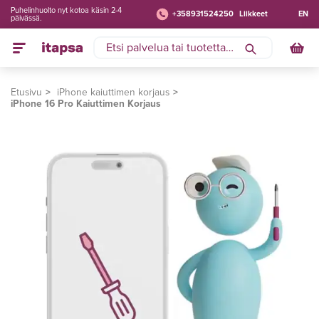
Puhelinhuolto nyt kotoa käsin 2-4
+358931524250
Liikkeet
EN
päivässä.
Etusivu
iPhone kaiuttimen korjaus
iPhone 16 Pro Kaiuttimen Korjaus