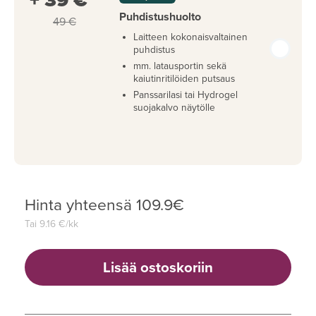
+ 39 €
Puhdistushuolto
49 €
Laitteen kokonaisvaltainen
puhdistus
mm. latausportin sekä
kaiutinritilöiden putsaus
Panssarilasi tai Hydrogel
suojakalvo näytölle
Hinta yhteensä
109.9
€
Tai
9.16
€/kk
Lisää ostoskoriin