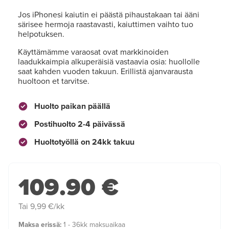
Jos iPhonesi kaiutin ei päästä pihaustakaan tai ääni
särisee hermoja raastavasti, kaiuttimen vaihto tuo
helpotuksen.
Käyttämämme varaosat ovat markkinoiden
laadukkaimpia alkuperäisiä vastaavia osia: huollolle
saat kahden vuoden takuun. Erillistä ajanvarausta
huoltoon et tarvitse.
Huolto paikan päällä
Postihuolto 2-4 päivässä
Huoltotyöllä on 24kk takuu
109.90 €
Tai 9,99 €/kk
Maksa erissä:
1 - 36kk maksuaikaa