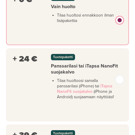
Vain huolto
Tilaa huoltosi ennakkoon ilman
lisäpakettia
+ 24 €
Tuotepaketti
Panssarilasi tai iTapsa NanoFit
suojakalvo
Tilaa huoltoosi samalla
panssarilasi (iPhone) tai
iTapsa
NanoFit suojakalvo
(iPhone ja
Android) suojaamaan näyttöäsi!
Tuotepaketti