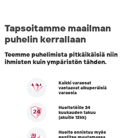
Tapsoitamme maailman
puhelin kerrallaan
Teemme puhelimista pitkäikäisiä niin
ihmisten kuin ympäristön tähden.
Kaikki varaosat
vastaavat alkuperäisiä
varaosia
Huoltotöille 24
kuukauden takuu
(akuille 12kk)
Huolto onnistuu myös
postitse muutamassa