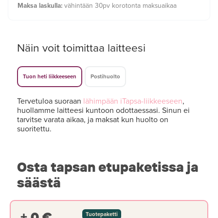
Maksa laskulla:
vähintään 30pv korotonta maksuaikaa
Näin voit toimittaa laitteesi
Tuon heti liikkeeseen
Postihuolto
Tervetuloa suoraan
lähimpään iTapsa-liikkeeseen
,
huollamme laitteesi kuntoon odottaessasi. Sinun ei
tarvitse varata aikaa, ja maksat kun huolto on
suoritettu.
Osta tapsan etupaketissa ja
säästä
+ 0 €
Tuotepaketti