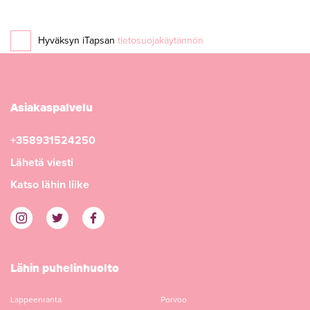
Hyväksyn iTapsan
tietosuojakäytännön
Asiakaspalvelu
+358931524250
Lähetä viesti
Katso lähin liike
Lähin puhelinhuolto
Lappeenranta
Porvoo