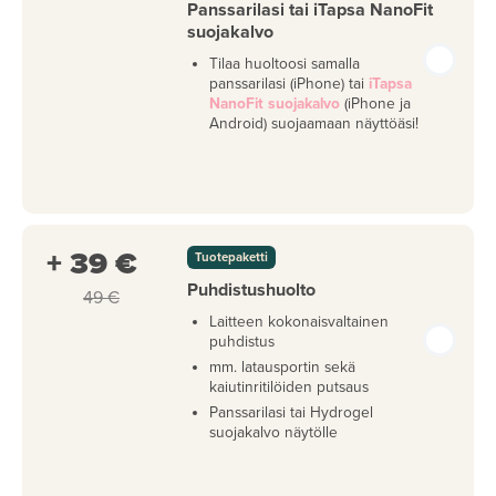
Panssarilasi tai iTapsa NanoFit
suojakalvo
Tilaa huoltoosi samalla
panssarilasi (iPhone) tai
iTapsa
NanoFit suojakalvo
(iPhone ja
Android) suojaamaan näyttöäsi!
+ 39 €
Tuotepaketti
Puhdistushuolto
49 €
Laitteen kokonaisvaltainen
puhdistus
mm. latausportin sekä
kaiutinritilöiden putsaus
Panssarilasi tai Hydrogel
suojakalvo näytölle