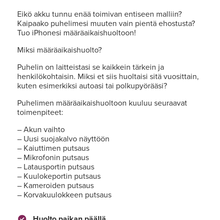
Eikö akku tunnu enää toimivan entiseen malliin?
Kaipaako puhelimesi muuten vain pientä ehostusta?
Tuo iPhonesi määräaikaishuoltoon!
Miksi määräaikaishuolto?
Puhelin on laitteistasi se kaikkein tärkein ja
henkilökohtaisin. Miksi et siis huoltaisi sitä vuosittain,
kuten esimerkiksi autoasi tai polkupyörääsi?
Puhelimen määräaikaishuoltoon kuuluu seuraavat
toimenpiteet:
– Akun vaihto
– Uusi suojakalvo näyttöön
– Kaiuttimen putsaus
– Mikrofonin putsaus
– Latausportin putsaus
– Kuulokeportin putsaus
– Kameroiden putsaus
– Korvakuulokkeen putsaus
Huolto paikan päällä