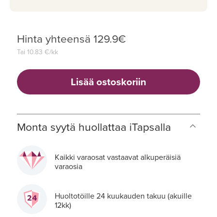
Hinta yhteensä
129.9
€
Tai
10.83
€/kk
Lisää ostoskoriin
Monta syytä huollattaa iTapsalla
Kaikki varaosat vastaavat alkuperäisiä
varaosia
Huoltotöille 24 kuukauden takuu (akuille
12kk)