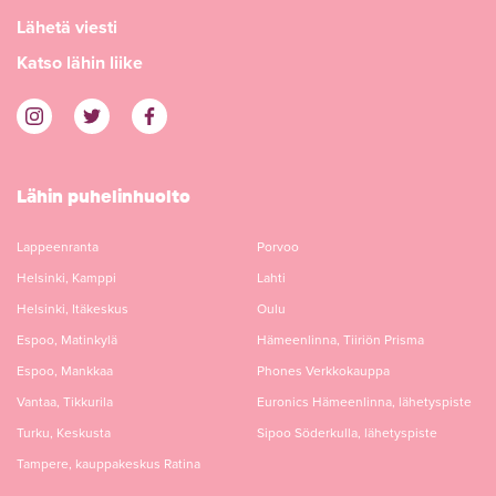
Lähetä viesti
Katso lähin liike
Lähin puhelinhuolto
Lappeenranta
Porvoo
Helsinki, Kamppi
Lahti
Helsinki, Itäkeskus
Oulu
Espoo, Matinkylä
Hämeenlinna, Tiiriön Prisma
Espoo, Mankkaa
Phones Verkkokauppa
Vantaa, Tikkurila
Euronics Hämeenlinna, lähetyspiste
Turku, Keskusta
Sipoo Söderkulla, lähetyspiste
Tampere, kauppakeskus Ratina