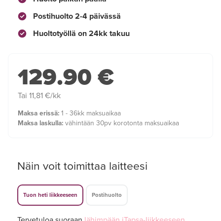
Postihuolto 2-4 päivässä
Huoltotyöllä on 24kk takuu
129.90 €
Tai 11,81 €/kk
Maksa erissä:
1 - 36kk maksuaikaa
Maksa laskulla:
vähintään 30pv korotonta maksuaikaa
Näin voit toimittaa laitteesi
Tuon heti liikkeeseen
Postihuolto
Tervetuloa suoraan
lähimpään iTapsa-liikkeeseen
,