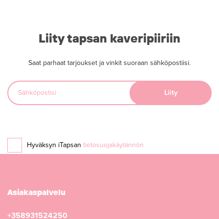
Liity tapsan kaveripiiriin
Saat parhaat tarjoukset ja vinkit suoraan sähköpostiisi.
Hyväksyn iTapsan
tietosuojakäytännön
Asiakaspalvelu
+358931524250