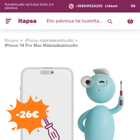
Puhelinhuolto nyt kotoa käsin 2-4
+358931524250
Liikkeet
EN
päivässä.
Etusivu
iPhone määräaikaishuolto
iPhone 14 Pro Max Määräaikaishuolto
-26€