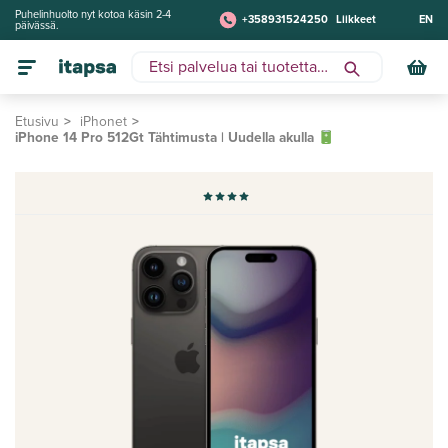
Puhelinhuolto nyt kotoa käsin 2-4
+358931524250
Liikkeet
EN
päivässä.
Etusivu
iPhonet
iPhone 14 Pro 512Gt Tähtimusta | Uudella akulla