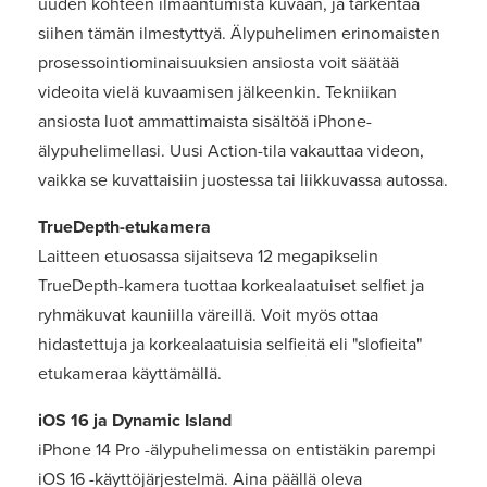
uuden kohteen ilmaantumista kuvaan, ja tarkentaa
siihen tämän ilmestyttyä. Älypuhelimen erinomaisten
prosessointiominaisuuksien ansiosta voit säätää
videoita vielä kuvaamisen jälkeenkin. Tekniikan
ansiosta luot ammattimaista sisältöä iPhone-
älypuhelimellasi. Uusi Action-tila vakauttaa videon,
vaikka se kuvattaisiin juostessa tai liikkuvassa autossa.
TrueDepth-etukamera
Laitteen etuosassa sijaitseva 12 megapikselin
TrueDepth-kamera tuottaa korkealaatuiset selfiet ja
ryhmäkuvat kauniilla väreillä. Voit myös ottaa
hidastettuja ja korkealaatuisia selfieitä eli "slofieita"
etukameraa käyttämällä.
iOS 16 ja Dynamic Island
iPhone 14 Pro -älypuhelimessa on entistäkin parempi
iOS 16 -käyttöjärjestelmä. Aina päällä oleva