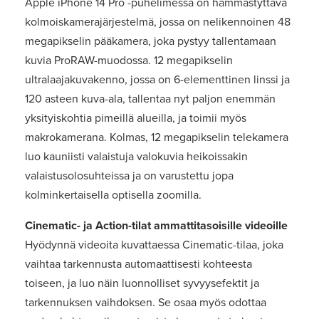
Apple iPhone 14 Pro -puhelimessa on hämmästyttävä
kolmoiskamerajärjestelmä, jossa on nelikennoinen 48
megapikselin pääkamera, joka pystyy tallentamaan
kuvia ProRAW-muodossa. 12 megapikselin
ultralaajakuvakenno, jossa on 6-elementtinen linssi ja
120 asteen kuva-ala, tallentaa nyt paljon enemmän
yksityiskohtia pimeillä alueilla, ja toimii myös
makrokamerana. Kolmas, 12 megapikselin telekamera
luo kauniisti valaistuja valokuvia heikoissakin
valaistusolosuhteissa ja on varustettu jopa
kolminkertaisella optisella zoomilla.
Cinematic- ja Action-tilat ammattitasoisille videoille
Hyödynnä videoita kuvattaessa Cinematic-tilaa, joka
vaihtaa tarkennusta automaattisesti kohteesta
toiseen, ja luo näin luonnolliset syvyysefektit ja
tarkennuksen vaihdoksen. Se osaa myös odottaa