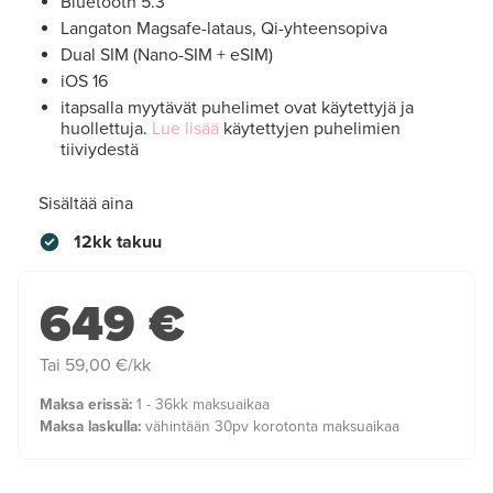
Bluetooth 5.3
Langaton Magsafe-lataus, Qi-yhteensopiva
Dual SIM (Nano-SIM + eSIM)
iOS 16
itapsalla myytävät puhelimet ovat käytettyjä ja
huollettuja.
Lue lisää
käytettyjen puhelimien
tiiviydestä
Sisältää aina
12kk takuu
649 €
Tai 59,00 €/kk
Maksa erissä:
1 - 36kk maksuaikaa
Maksa laskulla:
vähintään 30pv korotonta maksuaikaa