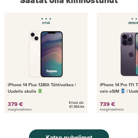
HYVÄ
ERINO
iPhone 14 Plus 128Gt Tähtivalkea |
iPhone 14 Pro 1Tt 
Uudella akulla
vain eSIM
| Uude
379 €
Erissä alk.
739 €
47,38€/kk
marginaalivero
marginaalivero
Katso puhelimet