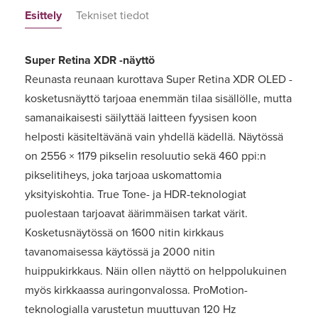
Esittely
Tekniset tiedot
Super Retina XDR -näyttö
Reunasta reunaan kurottava Super Retina XDR OLED -
kosketusnäyttö tarjoaa enemmän tilaa sisällölle, mutta
samanaikaisesti säilyttää laitteen fyysisen koon
helposti käsiteltävänä vain yhdellä kädellä. Näytössä
on 2556 × 1179 pikselin resoluutio sekä 460 ppi:n
pikselitiheys, joka tarjoaa uskomattomia
yksityiskohtia. True Tone- ja HDR-teknologiat
puolestaan tarjoavat äärimmäisen tarkat värit.
Kosketusnäytössä on 1600 nitin kirkkaus
tavanomaisessa käytössä ja 2000 nitin
huippukirkkaus. Näin ollen näyttö on helppolukuinen
myös kirkkaassa auringonvalossa. ProMotion-
teknologialla varustetun muuttuvan 120 Hz