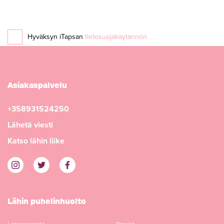
Hyväksyn iTapsan
tietosuojakäytännön
Asiakaspalvelu
+358931524250
Lähetä viesti
Katso lähin liike
Lähin puhelinhuolto