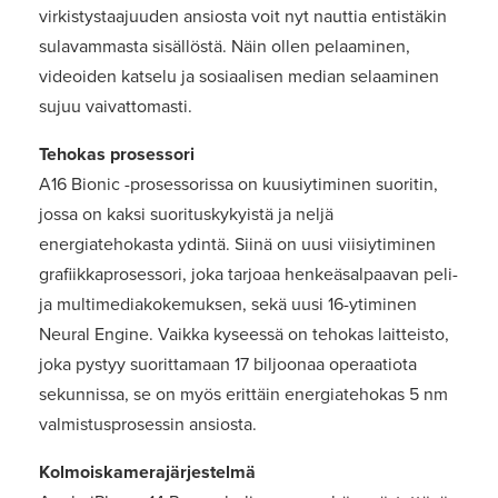
virkistystaajuuden ansiosta voit nyt nauttia entistäkin
sulavammasta sisällöstä. Näin ollen pelaaminen,
videoiden katselu ja sosiaalisen median selaaminen
sujuu vaivattomasti.
Tehokas prosessori
A16 Bionic -prosessorissa on kuusiytiminen suoritin,
jossa on kaksi suorituskykyistä ja neljä
energiatehokasta ydintä. Siinä on uusi viisiytiminen
grafiikkaprosessori, joka tarjoaa henkeäsalpaavan peli-
ja multimediakokemuksen, sekä uusi 16-ytiminen
Neural Engine. Vaikka kyseessä on tehokas laitteisto,
joka pystyy suorittamaan 17 biljoonaa operaatiota
sekunnissa, se on myös erittäin energiatehokas 5 nm
valmistusprosessin ansiosta.
Kolmoiskamerajärjestelmä