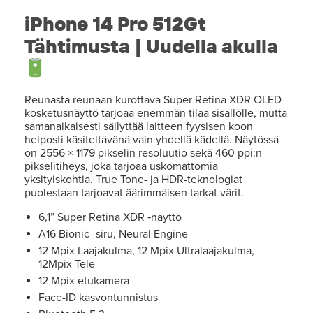
iPhone 14 Pro 512Gt
Tähtimusta | Uudella akulla
Reunasta reunaan kurottava Super Retina XDR OLED -
kosketusnäyttö tarjoaa enemmän tilaa sisällölle, mutta
samanaikaisesti säilyttää laitteen fyysisen koon
helposti käsiteltävänä vain yhdellä kädellä. Näytössä
on 2556 × 1179 pikselin resoluutio sekä 460 ppi:n
pikselitiheys, joka tarjoaa uskomattomia
yksityiskohtia. True Tone- ja HDR-teknologiat
puolestaan tarjoavat äärimmäisen tarkat värit.
6,1” Super Retina XDR ‑näyttö
A16 Bionic -siru, Neural Engine
12 Mpix Laajakulma, 12 Mpix Ultralaajakulma,
12Mpix Tele
12 Mpix etukamera
Face-ID kasvontunnistus