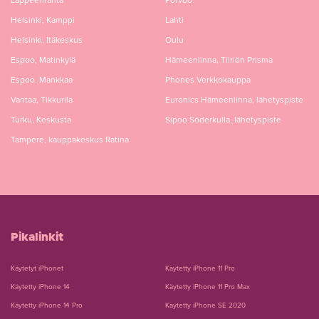
Lappeenranta
Porvoo
Helsinki, Kamppi
Lahti
Helsinki, Itäkeskus
Oulu
Espoo, Matinkylä
Hämeenlinna, Tiiriön Prisma
Espoo, Mankkaa
Phones Verkkokauppa
Vantaa, Tikkurila
Euronics Hämeenlinna, lähetyspiste
Turku, Keskusta
Sipoo Söderkulla, lähetyspiste
Tampere, kauppakeskus Ratina
Pikalinkit
Käytetyt iPhonet
Käytetty iPhone 11 Pro
Käytetty iPhone 14
Käytetty iPhone 11 Pro Max
Käytetty iPhone 14 Pro
Käytetty iPhone SE 2020