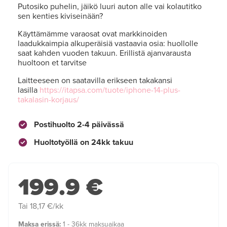
Putosiko puhelin, jäikö luuri auton alle vai kolautitko
sen kenties kiviseinään?
Käyttämämme varaosat ovat markkinoiden
laadukkaimpia alkuperäisiä vastaavia osia: huollolle
saat kahden vuoden takuun. Erillistä ajanvarausta
huoltoon et tarvitse
Laitteeseen on saatavilla erikseen takakansi
lasilla
https://itapsa.com/tuote/iphone-14-plus-
takalasin-korjaus/
Postihuolto 2-4 päivässä
Huoltotyöllä on 24kk takuu
199.9 €
Tai 18,17 €/kk
Maksa erissä:
1 - 36kk maksuaikaa