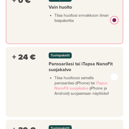
+ 0 €
Vain huolto
Tilaa huoltosi ennakkoon ilman
lisäpakettia
+ 24 €
Tuotepaketti
Panssarilasi tai iTapsa NanoFit
suojakalvo
Tilaa huoltoosi samalla
panssarilasi (iPhone) tai
iTapsa
NanoFit suojakalvo
(iPhone ja
Android) suojaamaan näyttöäsi!
Tuotepaketti