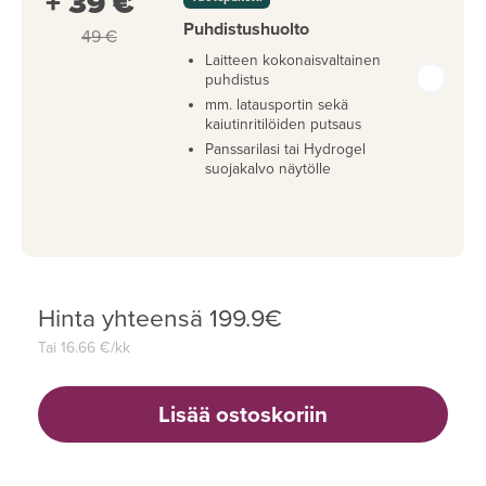
+ 39 €
Puhdistushuolto
49 €
Laitteen kokonaisvaltainen
puhdistus
mm. latausportin sekä
kaiutinritilöiden putsaus
Panssarilasi tai Hydrogel
suojakalvo näytölle
Hinta yhteensä
199.9
€
Tai
16.66
€/kk
Lisää ostoskoriin