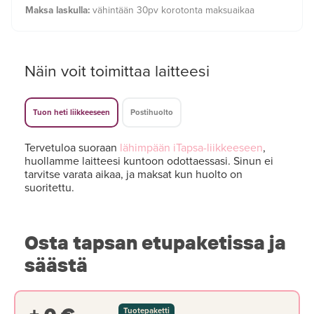
Maksa laskulla:
vähintään 30pv korotonta maksuaikaa
Näin voit toimittaa laitteesi
Tuon heti liikkeeseen
Postihuolto
Tervetuloa suoraan
lähimpään iTapsa-liikkeeseen
,
huollamme laitteesi kuntoon odottaessasi. Sinun ei
tarvitse varata aikaa, ja maksat kun huolto on
suoritettu.
Osta tapsan etupaketissa ja
säästä
Tuotepaketti