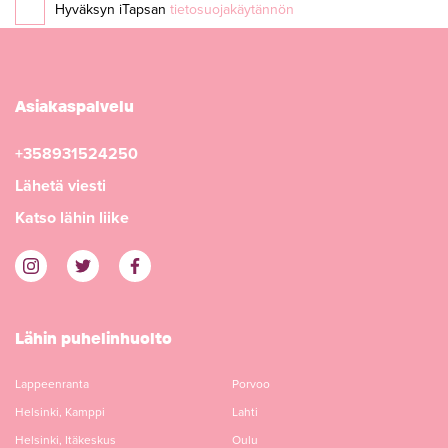
Hyväksyn iTapsan
tietosuojakäytännön
Asiakaspalvelu
+358931524250
Lähetä viesti
Katso lähin liike
Lähin puhelinhuolto
Lappeenranta
Porvoo
Helsinki, Kamppi
Lahti
Helsinki, Itäkeskus
Oulu