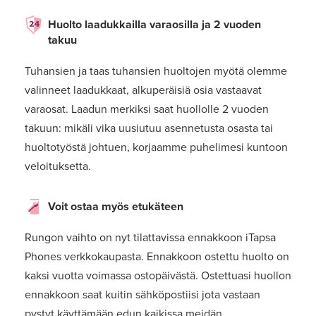
Huolto laadukkailla varaosilla ja 2 vuoden
takuu
Tuhansien ja taas tuhansien huoltojen myötä olemme
valinneet laadukkaat, alkuperäisiä osia vastaavat
varaosat. Laadun merkiksi saat huollolle 2 vuoden
takuun: mikäli vika uusiutuu asennetusta osasta tai
huoltotyöstä johtuen, korjaamme puhelimesi kuntoon
veloituksetta.
Voit ostaa myös etukäteen
Rungon vaihto on nyt tilattavissa ennakkoon iTapsa
Phones verkkokaupasta. Ennakkoon ostettu huolto on
kaksi vuotta voimassa ostopäivästä. Ostettuasi huollon
ennakkoon saat kuitin sähköpostiisi jota vastaan
pystyt käyttämään edun kaikissa meidän