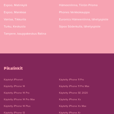
Espoo, Matinkylä
Hämeenlinna, Tiiriön Prisma
Espoo, Mankkaa
Phones Verkkokauppa
Vantaa, Tikkurila
Euronics Hämeenlinna, lähetyspiste
Turku, Keskusta
Sipoo Söderkulla, lähetyspiste
Tampere, kauppakeskus Ratina
Pikalinkit
Käytetyt iPhonet
Käytetty iPhone 11 Pro
Käytetty iPhone 14
Käytetty iPhone 11 Pro Max
Käytetty iPhone 14 Pro
Käytetty iPhone SE 2020
Käytetty iPhone 14 Pro Max
Käytetty iPhone Xs
Käytetty iPhone 14 Plus
Käytetty iPhone Xs Max
Käytetty iPhone 13
Käytetty iPhone Xr