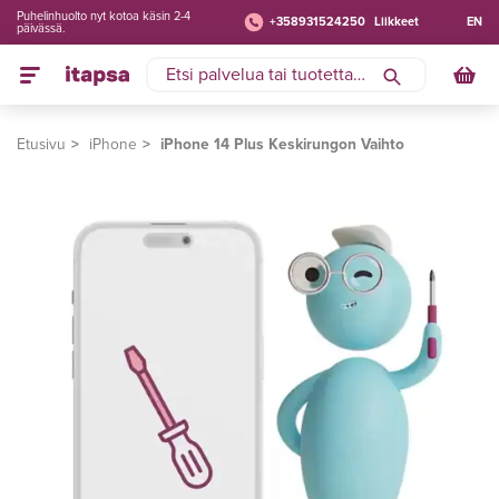
Puhelinhuolto nyt kotoa käsin 2-4
+358931524250
Liikkeet
EN
päivässä.
Etusivu
iPhone
iPhone 14 Plus Keskirungon Vaihto