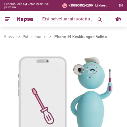
Puhelinhuolto nyt kotoa käsin 2-4
+358931524250
Liikkeet
EN
päivässä.
Etusivu
Puhelinhuollot
iPhone 14 Keskirungon Vaihto