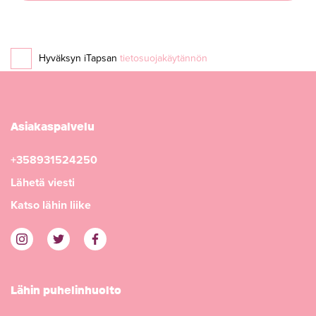
Hyväksyn iTapsan
tietosuojakäytännön
Asiakaspalvelu
+358931524250
Lähetä viesti
Katso lähin liike
Lähin puhelinhuolto