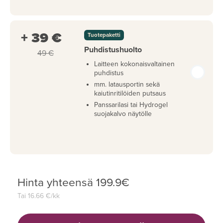
+ 39 €
Tuotepaketti
Puhdistushuolto
49 €
Laitteen kokonaisvaltainen
puhdistus
mm. latausportin sekä
kaiutinritilöiden putsaus
Panssarilasi tai Hydrogel
suojakalvo näytölle
Hinta yhteensä
199.9
€
Tai
16.66
€/kk