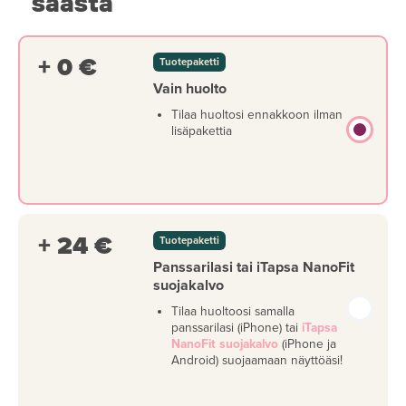
säästä
+ 0 €
Tuotepaketti
Vain huolto
Tilaa huoltosi ennakkoon ilman
lisäpakettia
+ 24 €
Tuotepaketti
Panssarilasi tai iTapsa NanoFit
suojakalvo
Tilaa huoltoosi samalla
panssarilasi (iPhone) tai
iTapsa
NanoFit suojakalvo
(iPhone ja
Android) suojaamaan näyttöäsi!