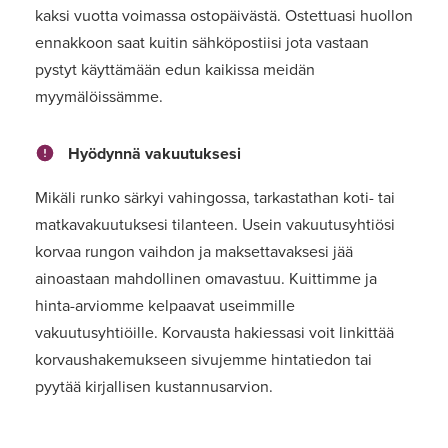
kaksi vuotta voimassa ostopäivästä. Ostettuasi huollon
ennakkoon saat kuitin sähköpostiisi jota vastaan
pystyt käyttämään edun kaikissa meidän
myymälöissämme.
Hyödynnä vakuutuksesi
Mikäli runko särkyi vahingossa, tarkastathan koti- tai
matkavakuutuksesi tilanteen. Usein vakuutusyhtiösi
korvaa rungon vaihdon ja maksettavaksesi jää
ainoastaan mahdollinen omavastuu. Kuittimme ja
hinta-arviomme kelpaavat useimmille
vakuutusyhtiöille. Korvausta hakiessasi voit linkittää
korvaushakemukseen sivujemme hintatiedon tai
pyytää kirjallisen kustannusarvion.