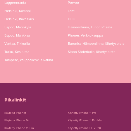
Lappeenranta
Porvoo
Helsinki, Kamppi
Lahti
Helsinki, Itäkeskus
Oulu
Espoo, Matinkylä
Hämeenlinna, Tiiriön Prisma
Espoo, Mankkaa
Phones Verkkokauppa
Vantaa, Tikkurila
Euronics Hämeenlinna, lähetyspiste
Turku, Keskusta
Sipoo Söderkulla, lähetyspiste
Tampere, kauppakeskus Ratina
Pikalinkit
Käytetyt iPhonet
Käytetty iPhone 11 Pro
Käytetty iPhone 14
Käytetty iPhone 11 Pro Max
Käytetty iPhone 14 Pro
Käytetty iPhone SE 2020