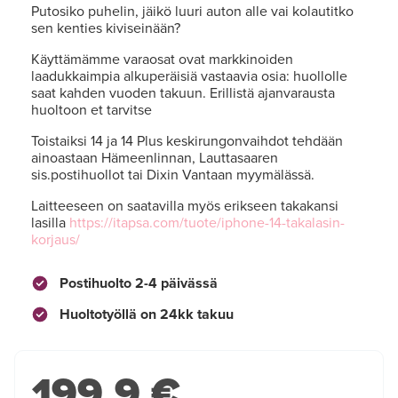
Putosiko puhelin, jäikö luuri auton alle vai kolautitko
sen kenties kiviseinään?
Käyttämämme varaosat ovat markkinoiden
laadukkaimpia alkuperäisiä vastaavia osia: huollolle
saat kahden vuoden takuun. Erillistä ajanvarausta
huoltoon et tarvitse
Toistaiksi 14 ja 14 Plus keskirungonvaihdot tehdään
ainoastaan Hämeenlinnan, Lauttasaaren
sis.postihuollot tai Dixin Vantaan myymälässä.
Laitteeseen on saatavilla myös erikseen takakansi
lasilla
https://itapsa.com/tuote/iphone-14-takalasin-
korjaus/
Postihuolto 2-4 päivässä
Huoltotyöllä on 24kk takuu
199.9 €