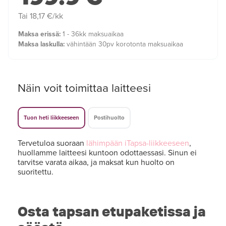
Tai 18,17 €/kk
Maksa erissä:
1 - 36kk maksuaikaa
Maksa laskulla:
vähintään 30pv korotonta maksuaikaa
Näin voit toimittaa laitteesi
Tuon heti liikkeeseen
Postihuolto
Tervetuloa suoraan
lähimpään iTapsa-liikkeeseen
,
huollamme laitteesi kuntoon odottaessasi. Sinun ei
tarvitse varata aikaa, ja maksat kun huolto on
suoritettu.
Osta tapsan etupaketissa ja