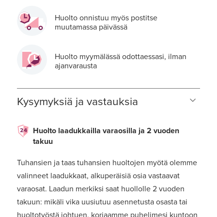
Huolto onnistuu myös postitse
muutamassa päivässä
Huolto myymälässä odottaessasi, ilman
ajanvarausta
Kysymyksiä ja vastauksia
Huolto laadukkailla varaosilla ja 2 vuoden
takuu
Tuhansien ja taas tuhansien huoltojen myötä olemme
valinneet laadukkaat, alkuperäisiä osia vastaavat
varaosat. Laadun merkiksi saat huollolle 2 vuoden
takuun: mikäli vika uusiutuu asennetusta osasta tai
huoltotyöstä johtuen, korjaamme puhelimesi kuntoon