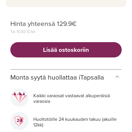
Hinta yhteensä
129.9
€
Tai
10.83
€/kk
Lisää ostoskoriin
Monta syytä huollattaa iTapsalla
Kaikki varaosat vastaavat alkuperäisiä
varaosia
Huoltotöille 24 kuukauden takuu (akuille
12kk)