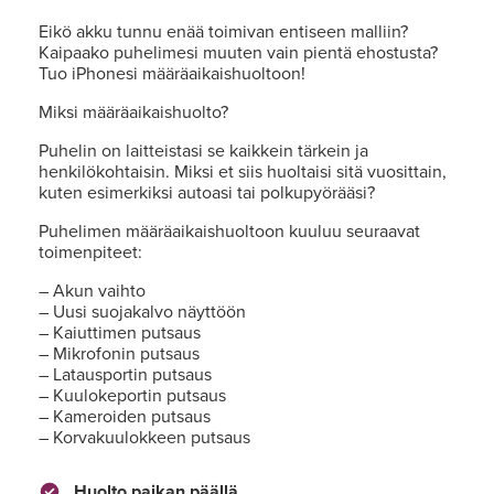
Eikö akku tunnu enää toimivan entiseen malliin?
Kaipaako puhelimesi muuten vain pientä ehostusta?
Tuo iPhonesi määräaikaishuoltoon!
Miksi määräaikaishuolto?
Puhelin on laitteistasi se kaikkein tärkein ja
henkilökohtaisin. Miksi et siis huoltaisi sitä vuosittain,
kuten esimerkiksi autoasi tai polkupyörääsi?
Puhelimen määräaikaishuoltoon kuuluu seuraavat
toimenpiteet:
– Akun vaihto
– Uusi suojakalvo näyttöön
– Kaiuttimen putsaus
– Mikrofonin putsaus
– Latausportin putsaus
– Kuulokeportin putsaus
– Kameroiden putsaus
– Korvakuulokkeen putsaus
Huolto paikan päällä