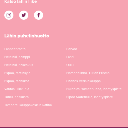
Katso lähin liike
Lähin puhelinhuolto
Lappeenranta
Porvoo
Helsinki, Kamppi
Lahti
Helsinki, Itäkeskus
Oulu
Espoo, Matinkylä
Hämeenlinna, Tiiriön Prisma
Espoo, Mankkaa
Phones Verkkokauppa
Vantaa, Tikkurila
Euronics Hämeenlinna, lähetyspiste
Turku, Keskusta
Sipoo Söderkulla, lähetyspiste
Tampere, kauppakeskus Ratina