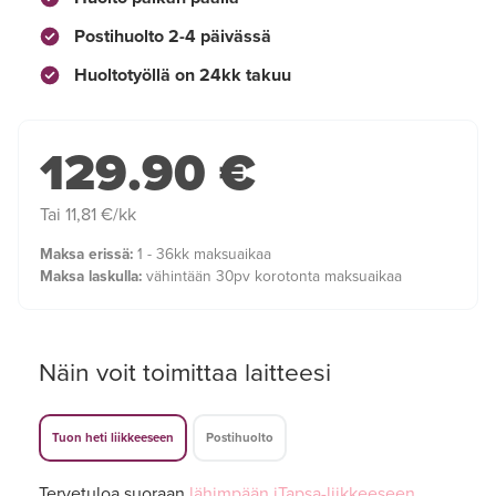
Postihuolto 2-4 päivässä
Huoltotyöllä on 24kk takuu
129.90 €
Tai 11,81 €/kk
Maksa erissä:
1 - 36kk maksuaikaa
Maksa laskulla:
vähintään 30pv korotonta maksuaikaa
Näin voit toimittaa laitteesi
Tuon heti liikkeeseen
Postihuolto
Tervetuloa suoraan
lähimpään iTapsa-liikkeeseen
,