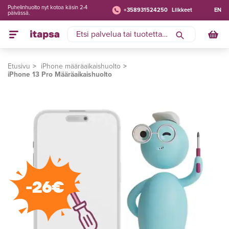
Puhelinhuolto nyt kotoa käsin 2-4
+358931524250
Liikkeet
EN
päivässä.
Etusivu
iPhone määräaikaishuolto
iPhone 13 Pro Määräaikaishuolto
-26€