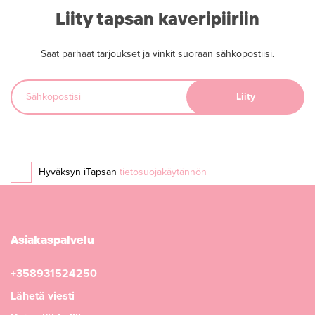
Liity tapsan kaveripiiriin
Saat parhaat tarjoukset ja vinkit suoraan sähköpostiisi.
Hyväksyn iTapsan
tietosuojakäytännön
Asiakaspalvelu
+358931524250
Lähetä viesti