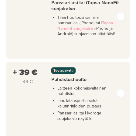
Panssarilasi tai iTapsa NanoFit
suojakalvo
Tilaa huoltoosi samalla
panssarilasi (iPhone) tai
iTapsa
NanoFit suojakalvo
(iPhone ja
Android) suojaamaan näyttöäsi!
+ 39 €
Tuotepaketti
Puhdistushuolto
49 €
Laitteen kokonaisvaltainen
puhdistus
mm. latausportin sekä
kaiutinritilöiden putsaus
Panssarilasi tai Hydrogel
suojakalvo näytölle