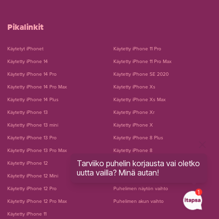
Pikalinkit
Käytetyt iPhonet
Käytetty iPhone 11 Pro
Käytetty iPhone 14
Käytetty iPhone 11 Pro Max
Käytetty iPhone 14 Pro
Käytetty iPhone SE 2020
Käytetty iPhone 14 Pro Max
Käytetty iPhone Xs
Käytetty iPhone 14 Plus
Käytetty iPhone Xs Max
Käytetty iPhone 13
Käytetty iPhone Xr
Käytetty iPhone 13 mini
Käytetty iPhone X
Käytetty iPhone 13 Pro
Käytetty iPhone 8 Plus
Käytetty iPhone 13 Pro Max
Käytetty iPhone 8
Tarviiko puhelin korjausta vai oletko
Käytetty iPhone 12
Käytetty iPhone 7 Plus
uutta vailla? Minä autan!
Käytetty iPhone 12 Mini
Käytetty iPhone 7
Käytetty iPhone 12 Pro
Puhelimen näytön vaihto
Käytetty iPhone 12 Pro Max
Puhelimen akun vaihto
Käytetty iPhone 11