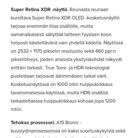
Super Retina XDR -näyttö.
Reunasta reunaan
kurottava Super Retina XDR OLED -kosketusnäyttö
tarjoaa enemmän tilaa sisällölle, mutta
samanaikaisesti säilyttää laitteen fyysisen koon
helposti käsiteltävänä vain yhdellä kädellä. Näytössä
on 2532 × 1170 pikselin resoluutio sekä 460 ppi:n
pikselitiheys, joiden ansiosta yksityiskohdat näkyvät
erittäin tarkasti. True Tone- ja HDR-teknologiat
puolestaan tarjoavat äärimmäisen tarkat värit.
Kosketusnäytössä on 1000 nitin huippukirkkaus
tavanomaisessa käytössä, mutta HDR-sisältöä
tarkasteltaessa huippukirkkaus kohoaa jopa 1200
nitiin.
Tehokas prosessori.
A15 Bionic -
kuusiydinprosessorissa on kaksi suorituskykyistä sekä