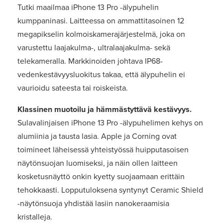
Tutki maailmaa iPhone 13 Pro -älypuhelin
kumppaninasi. Laitteessa on ammattitasoinen 12
megapikselin kolmoiskamerajärjestelmä, joka on
varustettu laajakulma-, ultralaajakulma- sekä
telekameralla. Markkinoiden johtava IP68-
vedenkestävyysluokitus takaa, että älypuhelin ei
vaurioidu sateesta tai roiskeista.
Klassinen muotoilu ja hämmästyttävä kestävyys.
Sulavalinjaisen iPhone 13 Pro -älypuhelimen kehys on
alumiinia ja tausta lasia. Apple ja Corning ovat
toimineet läheisessä yhteistyössä huipputasoisen
näytönsuojan luomiseksi, ja näin ollen laitteen
kosketusnäyttö onkin kyetty suojaamaan erittäin
tehokkaasti. Lopputuloksena syntynyt Ceramic Shield
-näytönsuoja yhdistää lasiin nanokeraamisia
kristalleja.