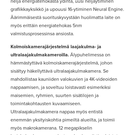
neljä energiatehokasta ydintä, uusi neljäytiminen
grafiikkayksikkö ja upouusi 16-ytiminen Neural Engine.
Äärimmäisestä suorituskyvystään huolimatta laite on
myös erittäin energiatehokas 5nm
valmistusprosessinsa ansiosta.
Kolmoiskamerajärjestelmä laajakulma- ja
ultralaajakulmakameroilla.
Älypuhelimessa on
hämmästyttävä kolmoiskamerajärjestelmä, johon
sisältyy häkellyttävä ultralaajakulmakamera. Se
mahdollistaa kauniiden valokuvien ja 4K-videoiden
nappaamisen, ja soveltuu loistavasti esimerkiksi
maisemien, ryhmien, suurten sisätilojen ja
toimintakohtausten kuvaamiseen.
Ultralaajakulmakamera nappaa myös entistä
enemmän yksityiskohtia pimeiltä alueilta, ja toimii
myös makrokamerana. 12 megapikselin