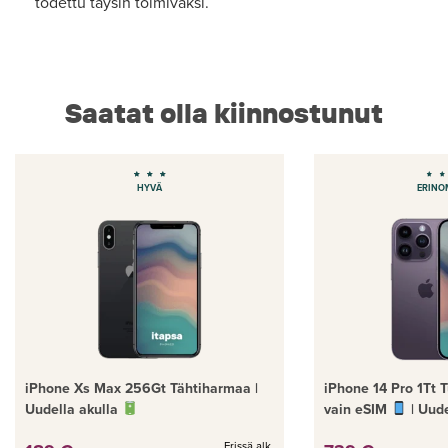
todettu täysin toimivaksi.
Saatat olla kiinnostunut
HYVÄ
ERINO
iPhone Xs Max 256Gt Tähtiharmaa |
iPhone 14 Pro 1Tt 
Uudella akulla
vain eSIM
| Uude
Erissä alk.