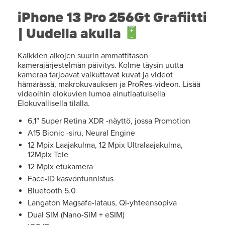
iPhone 13 Pro 256Gt Grafiitti
| Uudella akulla
Kaikkien aikojen suurin ammattitason
kamerajärjestelmän päivitys. Kolme täysin uutta
kameraa tarjoavat vaikuttavat kuvat ja videot
hämärässä, makrokuvauksen ja ProRes-videon. Lisää
videoihin elokuvien lumoa ainutlaatuisella
Elokuvallisella tilalla.
6,1” Super Retina XDR ‑näyttö, jossa Promotion
A15 Bionic -siru, Neural Engine
12 Mpix Laajakulma, 12 Mpix Ultralaajakulma,
12Mpix Tele
12 Mpix etukamera
Face-ID kasvontunnistus
Bluetooth 5.0
Langaton Magsafe-lataus, Qi-yhteensopiva
Dual SIM (Nano-SIM + eSIM)