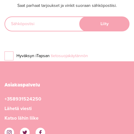
Saat parhaat tarjoukset ja vinkit suoraan sähköpostiisi.
Hyväksyn iTapsan
tietosuojakäytännön
Asiakaspalvelu
+358931524250
Lähetä viesti
Katso lähin liike