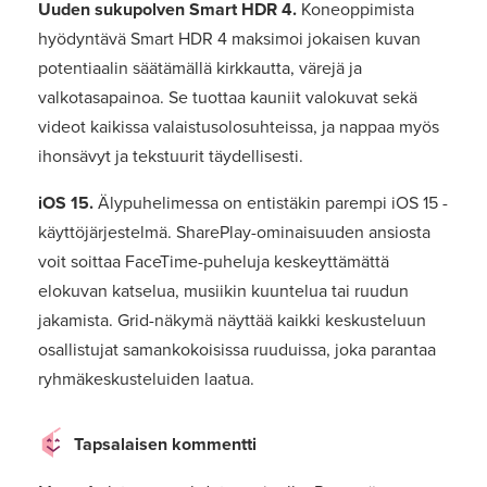
Uuden sukupolven Smart HDR 4.
Koneoppimista
hyödyntävä Smart HDR 4 maksimoi jokaisen kuvan
potentiaalin säätämällä kirkkautta, värejä ja
valkotasapainoa. Se tuottaa kauniit valokuvat sekä
videot kaikissa valaistusolosuhteissa, ja nappaa myös
ihonsävyt ja tekstuurit täydellisesti.
iOS 15.
Älypuhelimessa on entistäkin parempi iOS 15 -
käyttöjärjestelmä. SharePlay-ominaisuuden ansiosta
voit soittaa FaceTime-puheluja keskeyttämättä
elokuvan katselua, musiikin kuuntelua tai ruudun
jakamista. Grid-näkymä näyttää kaikki keskusteluun
osallistujat samankokoisissa ruuduissa, joka parantaa
ryhmäkeskusteluiden laatua.
Tapsalaisen kommentti