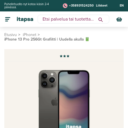
Puhelinhuolto nyt kotoa käsin 2-4
+358931524250
Liikkeet
EN
päivässä.
Etusivu
iPhonet
iPhone 13 Pro 256Gt Grafiitti | Uudella akulla