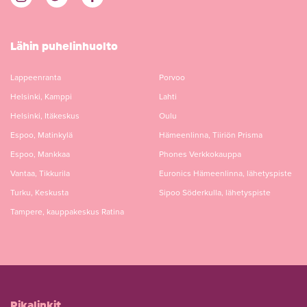
Lähin puhelinhuolto
Lappeenranta
Porvoo
Helsinki, Kamppi
Lahti
Helsinki, Itäkeskus
Oulu
Espoo, Matinkylä
Hämeenlinna, Tiiriön Prisma
Espoo, Mankkaa
Phones Verkkokauppa
Vantaa, Tikkurila
Euronics Hämeenlinna, lähetyspiste
Turku, Keskusta
Sipoo Söderkulla, lähetyspiste
Tampere, kauppakeskus Ratina
Pikalinkit