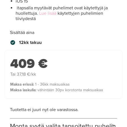
iOS 15
itapsalla myytävät puhelimet ovat käytettyjä ja
huollettuja.
Lue lisää
käytettyjen puhelimien
tiiviydestä
Sisältää aina
12kk takuu
409 €
Tai 37,18 €/kk
Maksa erissä:
1 - 36kk maksuaikaa
Maksa laskulla:
vähintään 30pv korotonta maksuaikaa
Tuotetta ei juuri nyt ole varastossa.
Monta syytä valita tapsoitettu puhelin