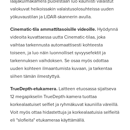
laajakulmakamera puolestaan luo kauniisti valaistut
valokuvat heikoissakin valaistusolosuhteissa uuden
yökuvaustilan ja LiDAR-skannerin avulla.
Cinematic-tila ammattitasoisille videoille.
Hyödynnä
videoita kuvattaessa uutta Cinematic-tilaa, joka
vaihtaa tarkennusta automaattisesti kohteesta
toiseen, ja luo näin luonnolliset syvyysefektit ja
tarkennuksen vaihdoksen. Se osaa myös odottaa
uuden kohteen ilmaantumista kuvaan, ja tarkentaa
siihen tämän ilmestyttyä.
TrueDepth-etukamera.
Laitteen etuosassa sijaitseva
12 megapikselin TrueDepth-kamera tuottaa
korkealaatuiset selfiet ja ryhmäkuvat kauniilla väreillä.
Voit myös ottaa hidastettuja ja korkealaatuisia selfieitä
eli "slofieita" etukameraa käyttämällä.