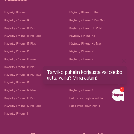
Käytetyt iPhonet
Käytetty iPhone 11 Pro
Käytetty iPhone 14
Käytetty iPhone 11 Pro Max
Käytetty iPhone 14 Pro
Käytetty iPhone SE 2020
Käytetty iPhone 14 Pro Max
Käytetty iPhone Xs
Käytetty iPhone 14 Plus
Käytetty iPhone Xs Max
Käytetty iPhone 13
Käytetty iPhone Xr
Käytetty iPhone 13 mini
Käytetty iPhone X
Käytetty iPhone 13 Pro
Käytetty iPhone 8 Plus
Tarviiko puhelin korjausta vai oletko
Käytetty iPhone 13 Pro Max
Käytetty iPhone 8
uutta vailla? Minä autan!
Käytetty iPhone 12
Käytetty iPhone 7 Plus
Käytetty iPhone 12 Mini
Käytetty iPhone 7
Käytetty iPhone 12 Pro
Puhelimen näytön vaihto
Käytetty iPhone 12 Pro Max
Puhelimen akun vaihto
Käytetty iPhone 11