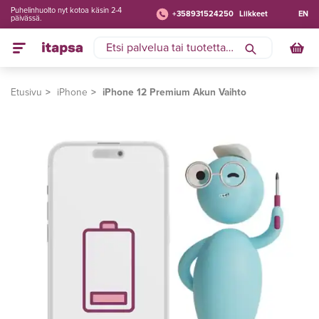
Puhelinhuolto nyt kotoa käsin 2-4
+358931524250
Liikkeet
EN
päivässä.
Etusivu
iPhone
iPhone 12 Premium Akun Vaihto