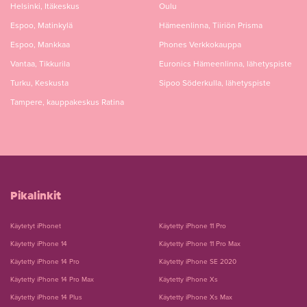
Helsinki, Itäkeskus
Oulu
Espoo, Matinkylä
Hämeenlinna, Tiiriön Prisma
Espoo, Mankkaa
Phones Verkkokauppa
Vantaa, Tikkurila
Euronics Hämeenlinna, lähetyspiste
Turku, Keskusta
Sipoo Söderkulla, lähetyspiste
Tampere, kauppakeskus Ratina
Pikalinkit
Käytetyt iPhonet
Käytetty iPhone 11 Pro
Käytetty iPhone 14
Käytetty iPhone 11 Pro Max
Käytetty iPhone 14 Pro
Käytetty iPhone SE 2020
Käytetty iPhone 14 Pro Max
Käytetty iPhone Xs
Käytetty iPhone 14 Plus
Käytetty iPhone Xs Max