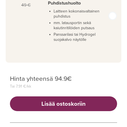
Puhdistushuolto
49 €
Laitteen kokonaisvaltainen
puhdistus
mm. latausportin sekä
kaiutinritilöiden putsaus
Panssarilasi tai Hydrogel
suojakalvo näytölle
Hinta yhteensä
94.9
€
Tai
7.91
€/kk
Lisää ostoskoriin