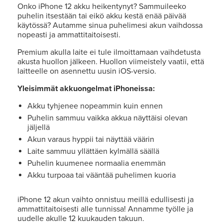
Onko iPhone 12 akku heikentynyt? Sammuileeko
puhelin itsestään tai eikö akku kestä enää päivää
käytössä? Autamme sinua puhelimesi akun vaihdossa
nopeasti ja ammattitaitoisesti.
Premium akulla laite ei tule ilmoittamaan vaihdetusta
akusta huollon jälkeen. Huollon viimeistely vaatii, että
laitteelle on asennettu uusin iOS-versio.
Yleisimmät akkuongelmat iPhoneissa:
Akku tyhjenee nopeammin kuin ennen
Puhelin sammuu vaikka akkua näyttäisi olevan
jäljellä
Akun varaus hyppii tai näyttää väärin
Laite sammuu yllättäen kylmällä säällä
Puhelin kuumenee normaalia enemmän
Akku turpoaa tai vääntää puhelimen kuoria
iPhone 12 akun vaihto onnistuu meillä edullisesti ja
ammattitaitoisesti alle tunnissa! Annamme työlle ja
uudelle akulle 12 kuukauden takuun.