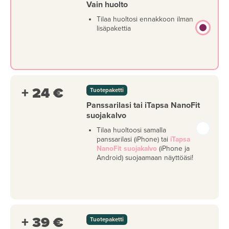
Vain huolto
Tilaa huoltosi ennakkoon ilman
lisäpakettia
+ 24 €
Tuotepaketti
Panssarilasi tai iTapsa NanoFit
suojakalvo
Tilaa huoltoosi samalla
panssarilasi (iPhone) tai
iTapsa
NanoFit suojakalvo
(iPhone ja
Android) suojaamaan näyttöäsi!
+ 39 €
Tuotepaketti