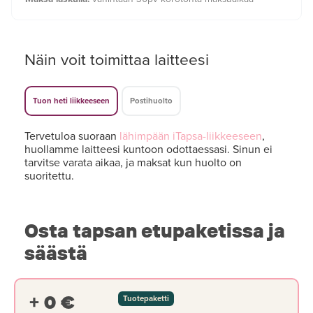
Näin voit toimittaa laitteesi
Tuon heti liikkeeseen
Postihuolto
Tervetuloa suoraan
lähimpään iTapsa-liikkeeseen
,
huollamme laitteesi kuntoon odottaessasi. Sinun ei
tarvitse varata aikaa, ja maksat kun huolto on
suoritettu.
Osta tapsan etupaketissa ja
säästä
+ 0 €
Tuotepaketti