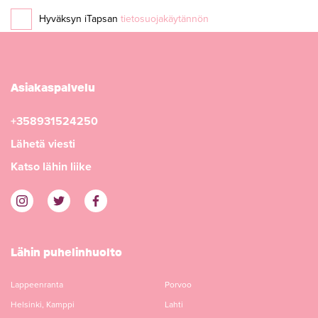
Hyväksyn iTapsan
tietosuojakäytännön
Asiakaspalvelu
+358931524250
Lähetä viesti
Katso lähin liike
Lähin puhelinhuolto
Lappeenranta
Porvoo
Helsinki, Kamppi
Lahti