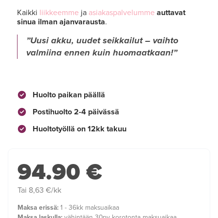
Kaikki
liikkeemme
ja
asiakaspalvelumme
auttavat
sinua ilman ajanvarausta
.
Uusi akku, uudet seikkailut – vaihto
valmiina ennen kuin huomaatkaan!
Huolto paikan päällä
Postihuolto 2-4 päivässä
Huoltotyöllä on 12kk takuu
94.90 €
Tai 8,63 €/kk
Maksa erissä:
1 - 36kk maksuaikaa
Maksa laskulla:
vähintään 30pv korotonta maksuaikaa