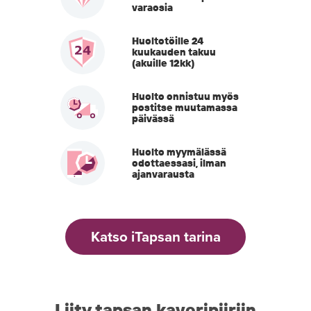
varaosia
Huoltotöille 24
kuukauden takuu
(akuille 12kk)
Huolto onnistuu myös
postitse muutamassa
päivässä
Huolto myymälässä
odottaessasi, ilman
ajanvarausta
Katso iTapsan tarina
Liity tapsan kaveripiiriin