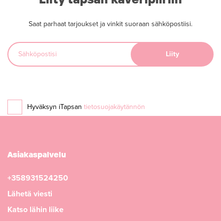
Saat parhaat tarjoukset ja vinkit suoraan sähköpostiisi.
Hyväksyn iTapsan
tietosuojakäytännön
Asiakaspalvelu
+358931524250
Lähetä viesti
Katso lähin liike