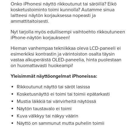
Onko iPhonesi näyttö rikkoutunut tai säröillä? Eikö
kosketustoiminto toimi kunnolla? Autamme sinua
laitteesi näytön korjauksessa nopeasti ja
ammattitaitoisesti.
Nyt tarjolla myös edullisempi vaihtoehto rikkoutuneen
iPhone-näytön korjaukseen!
Hieman vanhempaa tekniikkaa oleva LCD-paneeli ei
esimerkiksi kontrastin ja värintoiston osalta täysin
vastaa alkuperäistä OLED-paneelia, hinta puolestaan
on huomattavasti huokeampi!
Yleisimmät näyttöongelmat iPhoneissa:
Rikkoutunut näyttö tai säröt lasissa
Kosketusnäyttö ei toimi tai toimii epätarkasti
Mustia läikkiä tai värivirheitä näytössä
Näytön taustavalo ei toimi
Kuva välkkyy tai näkyy väärin
Näyttö on sammunut mutta puhelin toimii