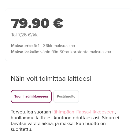
79.90 €
Tai 7,26 €/kk
Maksa erissä:
1 - 36kk maksuaikaa
Maksa laskulla:
vähintään 30pv korotonta maksuaikaa
Näin voit toimittaa laitteesi
Tuon heti liikkeeseen
Postihuolto
Tervetuloa suoraan
lähimpään iTapsa-liikkeeseen
,
huollamme laitteesi kuntoon odottaessasi. Sinun ei
tarvitse varata aikaa, ja maksat kun huolto on
suoritettu.