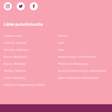
Lähin puhelinhuolto
Lappeenranta
Porvoo
Helsinki, Kamppi
Lahti
Helsinki, Itäkeskus
Oulu
Espoo, Matinkylä
Hämeenlinna, Tiiriön Prisma
Espoo, Mankkaa
Phones Verkkokauppa
Vantaa, Tikkurila
Euronics Hämeenlinna, lähetyspiste
Turku, Keskusta
Sipoo Söderkulla, lähetyspiste
Tampere, kauppakeskus Ratina