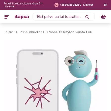
Puhelinhuolto nyt kotoa käsin 2-4
+358931524250
Liikkeet
EN
päivässä.
Etusivu
Puhelinhuollot
iPhone 12 Näytön Vaihto LCD