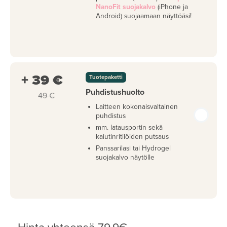
NanoFit suojakalvo
(iPhone ja
Android) suojaamaan näyttöäsi!
+ 39 €
Tuotepaketti
Puhdistushuolto
49 €
Laitteen kokonaisvaltainen
puhdistus
mm. latausportin sekä
kaiutinritilöiden putsaus
Panssarilasi tai Hydrogel
suojakalvo näytölle