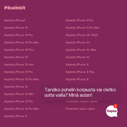
Pikalinkit
Käytetyt iPhonet
Käytetty iPhone 11 Pro
Käytetty iPhone 14
Käytetty iPhone 11 Pro Max
Käytetty iPhone 14 Pro
Käytetty iPhone SE 2020
Käytetty iPhone 14 Pro Max
Käytetty iPhone Xs
Käytetty iPhone 14 Plus
Käytetty iPhone Xs Max
Käytetty iPhone 13
Käytetty iPhone Xr
Käytetty iPhone 13 mini
Käytetty iPhone X
Käytetty iPhone 13 Pro
Käytetty iPhone 8 Plus
Käytetty iPhone 13 Pro Max
Käytetty iPhone 8
Käytetty iPhone 12
Käytetty iPhone 7 Plus
Tarviiko puhelin korjausta vai oletko
uutta vailla? Minä autan!
Käytetty iPhone 12 Mini
Käytetty iPhone 7
Käytetty iPhone 12 Pro
Puhelimen näytön vaihto
Käytetty iPhone 12 Pro Max
Puhelimen akun vaihto
Käytetty iPhone 11