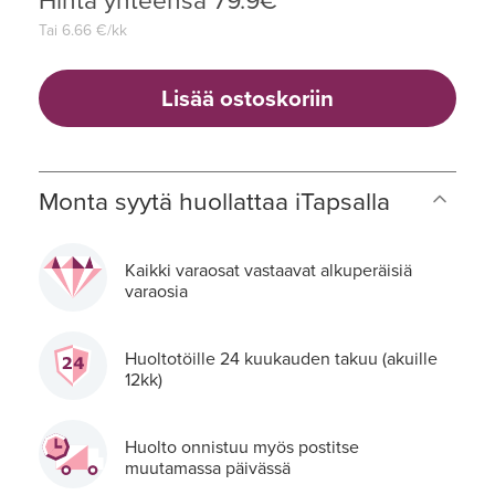
Hinta yhteensä
79.9
€
Tai
6.66
€/kk
Lisää ostoskoriin
Monta syytä huollattaa iTapsalla
Kaikki varaosat vastaavat alkuperäisiä
varaosia
Huoltotöille 24 kuukauden takuu (akuille
12kk)
Huolto onnistuu myös postitse
muutamassa päivässä