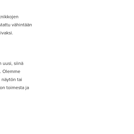
knikkojen
estattu vähintään
ivaksi.
 uusi, siinä
iä. Olemme
 näytön tai
on toimesta ja