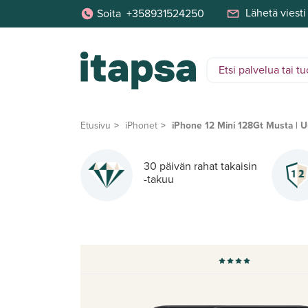
Lähetä viesti
Soita
+358931524250
Etusivu
iPhonet
iPhone 12 Mini 128Gt Musta | U
30 päivän rahat takaisin
-takuu