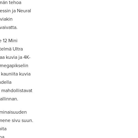
mmän tehoa
essin ja Neural
viakin
vaivatta.
 12 Mini
telmä Ultra
aa kuvia ja 4K-
2 megapikselin
 kauniita kuvia
udella
 mahdollistavat
allinnan.
minaisuuden
 mene sivu suun.
oita
na.