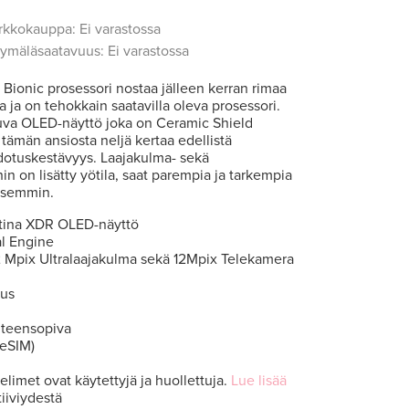
rkkokauppa: Ei varastossa
ymäläsaatavuus: Ei varastossa
 Bionic prosessori nostaa jälleen kerran rimaa
 ja on tehokkain saatavilla oleva prosessori.
uva OLED-näyttö joka on Ceramic Shield
 tämän ansiosta neljä kertaa edellistä
otus­kestävyys. Laajakulma- sekä
n on lisätty yötila, saat parempia ja tarkempia
isemmin.
tina XDR OLED-näyttö
al Engine
2 Mpix Ultralaajakulma sekä 12Mpix Telekamera
tus
hteensopiva
 eSIM)
elimet ovat käytettyjä ja huollettuja.
Lue lisää
iiviydestä