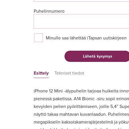
Puhelinnumero
Minulle saa lähettää iTapsan uutiskirjeen
Esittely
Tekniset tiedot
iPhone 12 Mini -älypuhelin tarjoaa huikeita inno
pienessä paketissa. A14 Bionic -siru sopii erino
kevyiden pelien pyörittämiseen, joille 5,4” Sup
näyttö takaa mahtavan kuvanlaadun. Puhelimes
megapikselin kaksoiskamerajärjestelmä ja yökuva