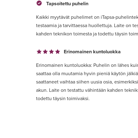
Tapsoitettu puhelin
Kaikki myytävät puhelimet on iTapsa-puhelinte
testaamia ja tarvittaessa huollettuja. Laite on t
kahden teknikon toimesta ja todettu täysin toim
Erinomainen kuntoluokka
Erinomainen kuntoluokka: Puhelin on lähes kuin
saattaa olla muutamia hyvin pieniä käytön jälk
saattaneet vaihtaa siihen uusia osia, esimerkiksi
akun. Laite on testattu vähintään kahden teknik
todettu täysin toimivaksi.