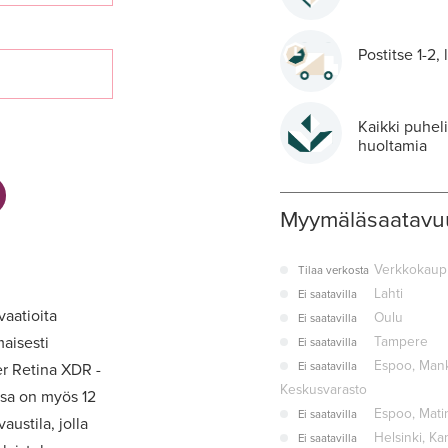
Postitse 1-2,
Kaikki puhel
huoltamia
Myymäläsaatavu
Verkkokaup
Tilaa verkosta
Lahti
Ei saatavilla
vaatioita
Oulu
Ei saatavilla
maisesti
Tampere
Ei saatavilla
Espoo, Mank
er Retina XDR -
Ei saatavilla
Keskusvarasto
sa on myös 12
Espoo, Mati
Ei saatavilla
ustila, jolla
Helsinki, K
Ei saatavilla