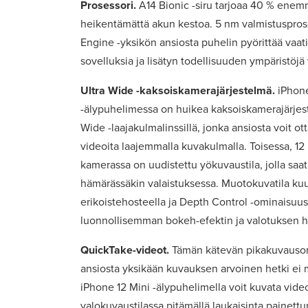
Prosessori.
A14 Bionic -siru tarjoaa 40 % ene
heikentämättä akun kestoa. 5 nm valmistuspros
Engine -yksikön ansiosta puhelin pyörittää vaati
sovelluksia ja lisätyn todellisuuden ympäristöjä 
Ultra Wide -kaksoiskamerajärjestelmä.
iPhone
-älypuhelimessa on huikea kaksoiskamerajärjes
Wide -laajakulmalinssillä, jonka ansiosta voit ott
videoita laajemmalla kuvakulmalla. Toisessa, 1
kamerassa on uudistettu yökuvaustila, jolla saat
hämärässäkin valaistuksessa. Muotokuvatila ku
erikoistehosteella ja Depth Control -ominaisuus
luonnollisemman bokeh-efektin ja valotuksen h
QuickTake-videot.
Tämän kätevän pikakuvauso
ansiosta yksikään kuvauksen arvoinen hetki ei
iPhone 12 Mini -älypuhelimella voit kuvata vide
valokuvaustilassa pitämällä laukaisinta painettu