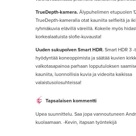
TrueDepth-kamera.
Älypuhelimen etupuolen 1
TrueDepth-kameralla otat kauniita selfieitä ja ik
ryhmäkuvia elävillä väreillä. Kokeile myös hida
korkealaatuista slofie-kuvausta!
Uuden sukupolven Smart HDR.
Smart HDR 3 -
hyödyntää koneoppimista ja säätää kuvien kirkka
valkotasapainoa parhaan lopputuloksen saamise
kauniita, luonnollisia kuvia ja videoita kaikissa
valaistusolosuhteissa!
Tapsalaisen kommentti
Upea suunnittelu. Saa jopa vannoutuneen Andr
kuolaamaan. -Kevin, itapsan työntekijä