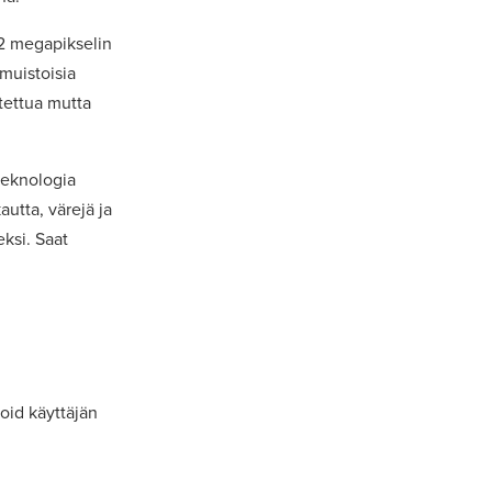
2 megapikselin
imuistoisia
stettua mutta
teknologia
utta, värejä ja
ksi. Saat
oid käyttäjän