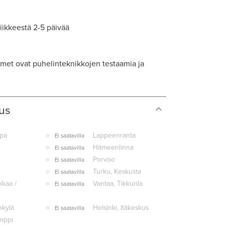
 liikkeestä 2-5 päivää
imet ovat puhelinteknikkojen testaamia ja
us
pa
Lappeenranta
Ei saatavilla
Hämeenlinna
Ei saatavilla
Porvoo
Ei saatavilla
Turku, Keskusta
Ei saatavilla
kaa /
Vantaa, Tikkurila
Ei saatavilla
nkylä
Helsinki, Itäkeskus
Ei saatavilla
amppi