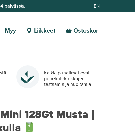
-4 päivässä.
EN
Myy
Liikkeet
Ostoskori
estä
Kaikki puhelimet ovat
puhelinteknikkojen
testaamia ja huoltamia
 Mini 128Gt Musta |
kulla