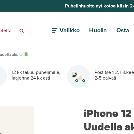
Puhelinhuolto nyt kotoa käsin 2
Valikko
Huolla
Osta
udella akulla
12 kk takuu puhelimille,
Postitse 1-2, liikke
laajenna 24 kk asti
2-5 päivää
iPhone 12
Uudella a