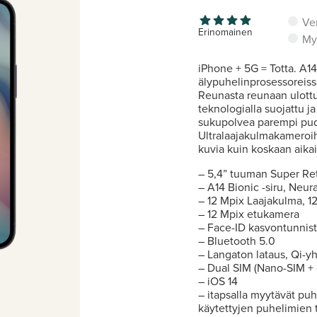
Ve
Erinomainen
My
iPhone + 5G = Totta. A14
älypuhelinprosessoreissa
Reunasta reunaan ulott
teknologialla suojattu ja
sukupolvea parempi pud
Ultralaajakulmakameroihi
kuvia kuin koskaan aika
– 5,4” tuuman Super Re
– A14 Bionic -siru, Neur
– 12 Mpix Laajakulma, 1
– 12 Mpix etukamera
– Face-ID kasvontunnis
– Bluetooth 5.0
– Langaton lataus, Qi-y
– Dual SIM (Nano-SIM +
– iOS 14
– itapsalla myytävät puh
käytettyjen puhelimien t