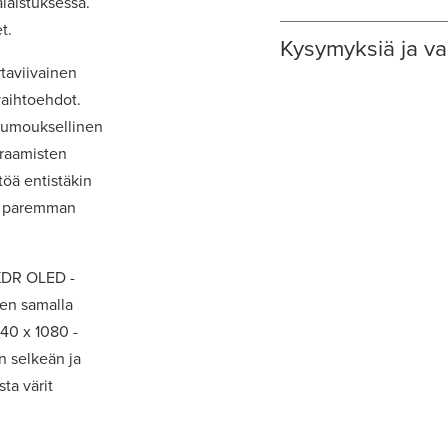
alaistuksessa.
t.
Kysymyksiä ja va
taviivainen
vaihtoehdot.
nkumouksellinen
eraamisten
töä entistäkin
ia paremman
 XDR OLED -
aen samalla
40 x 1080 -
in selkeän ja
ta värit