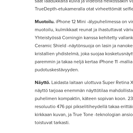
saat laadukkaita kuvia ja videoita heikossakin v
TrueDepth-etukameralla otat virheettömät selfie
Muotoilu.
iPhone 12 Mini -älypuhelimessa on vir
muotoilu, kulmikkaat reunat ja ihastuttavat väri
Yhteistyössä Corningin kanssa kehitetty valla
Ceramic Shield -näytönsuoja on lasin ja nanok
kristallien yhdistelmä, joka suojaa kosketusnäyt
paremmin ja takaa neljä kertaa iPhone 11 -mall
pudotuskestävyyden.
Näyttö.
Laidasta laitaan ulottuva Super Retina
näyttö tarjoaa enemmän näyttötilaa mahdollist
puhelimen kompaktin, käteen sopivan koon. 23
resoluutio 476 ppi pikselitiheydellä takaa erittä
kirkkaan kuvan, ja True Tone -teknologian ansios
toistuvat tarkasti.