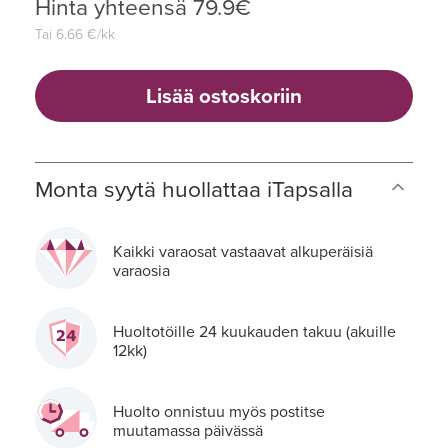
Hinta yhteensä
79.9
€
Tai
6.66
€/kk
Lisää ostoskoriin
Monta syytä huollattaa iTapsalla
Kaikki varaosat vastaavat alkuperäisiä
varaosia
Huoltotöille 24 kuukauden takuu (akuille
12kk)
Huolto onnistuu myös postitse
muutamassa päivässä