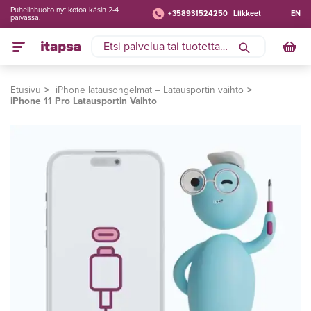
Puhelinhuolto nyt kotoa käsin 2-4
+358931524250
Liikkeet
EN
päivässä.
Etusivu
iPhone latausongelmat – Latausportin vaihto
iPhone 11 Pro Latausportin Vaihto