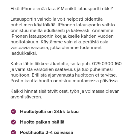
Eikö iPhone enää lataa? Menikö latausportti rikki?
Latausportin vaihdolla voit helposti pidentää
puhelimen käyttöikää. iPhonen latausportin vaihto
onnistuu meillä edullisesti ja kätevästi. Annamme
iPhonen latausportin korjaukselle kahden vuoden
huoltotakuun. Käytämme vain alkuperäisiä osia
vastaavia varaosia, jotka olemme todenneet
laadukkaiksi.
Katso lähin liikkeesi kartalta, soita puh. 029 0300 160
ja varmista varaosien saatavuus ja tuo puhelimesi
huoltoon. Erillistä ajanvarausta huoltoon et tarvitse.
Postin kautta huolto onnistuu muutamassa päivässä.
Kaikki hinnat sisältävät osat, työn ja voimassa olevan
arvonlisäveron.
Huoltotyöllä on 24kk takuu
Huolto paikan päällä
Postihuolto 2-4 päivässä