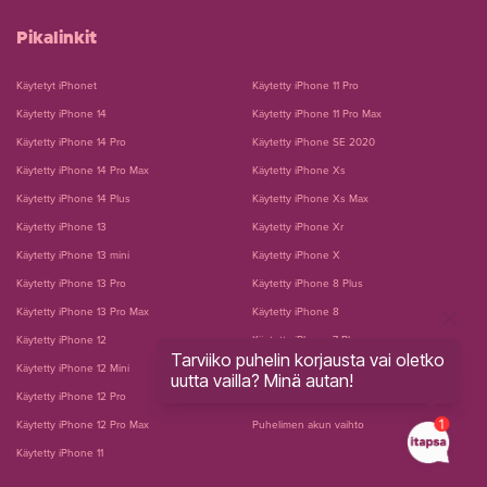
Pikalinkit
Käytetyt iPhonet
Käytetty iPhone 11 Pro
Käytetty iPhone 14
Käytetty iPhone 11 Pro Max
Käytetty iPhone 14 Pro
Käytetty iPhone SE 2020
Käytetty iPhone 14 Pro Max
Käytetty iPhone Xs
Käytetty iPhone 14 Plus
Käytetty iPhone Xs Max
Käytetty iPhone 13
Käytetty iPhone Xr
Käytetty iPhone 13 mini
Käytetty iPhone X
Käytetty iPhone 13 Pro
Käytetty iPhone 8 Plus
Käytetty iPhone 13 Pro Max
Käytetty iPhone 8
Käytetty iPhone 12
Käytetty iPhone 7 Plus
Tarviiko puhelin korjausta vai oletko
Käytetty iPhone 12 Mini
Käytetty iPhone 7
uutta vailla? Minä autan!
Käytetty iPhone 12 Pro
Puhelimen näytön vaihto
Käytetty iPhone 12 Pro Max
Puhelimen akun vaihto
Käytetty iPhone 11