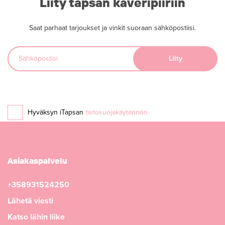
Liity tapsan kaveripiiriin
Saat parhaat tarjoukset ja vinkit suoraan sähköpostiisi.
Hyväksyn iTapsan
tietosuojakäytännön
Asiakaspalvelu
+358931524250
Lähetä viesti
Katso lähin liike