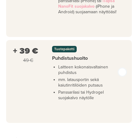
panssarilasi (iPhone) tai
iTapsa
NanoFit suojakalvo
(iPhone ja
Android) suojaamaan näyttöäsi!
+ 39 €
Tuotepaketti
Puhdistushuolto
49 €
Laitteen kokonaisvaltainen
puhdistus
mm. latausportin sekä
kaiutinritilöiden putsaus
Panssarilasi tai Hydrogel
suojakalvo näytölle