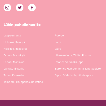
Lähin puhelinhuolto
Lappeenranta
Porvoo
Helsinki, Kamppi
Lahti
Helsinki, Itäkeskus
Oulu
Espoo, Matinkylä
Hämeenlinna, Tiiriön Prisma
Espoo, Mankkaa
Phones Verkkokauppa
Vantaa, Tikkurila
Euronics Hämeenlinna, lähetyspiste
Turku, Keskusta
Sipoo Söderkulla, lähetyspiste
Tampere, kauppakeskus Ratina