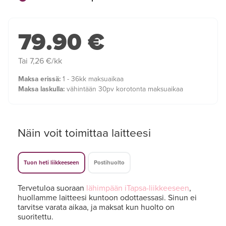
79.90 €
Tai 7,26 €/kk
Maksa erissä:
1 - 36kk maksuaikaa
Maksa laskulla:
vähintään 30pv korotonta maksuaikaa
Näin voit toimittaa laitteesi
Tuon heti liikkeeseen
Postihuolto
Tervetuloa suoraan
lähimpään iTapsa-liikkeeseen
,
huollamme laitteesi kuntoon odottaessasi. Sinun ei
tarvitse varata aikaa, ja maksat kun huolto on
suoritettu.