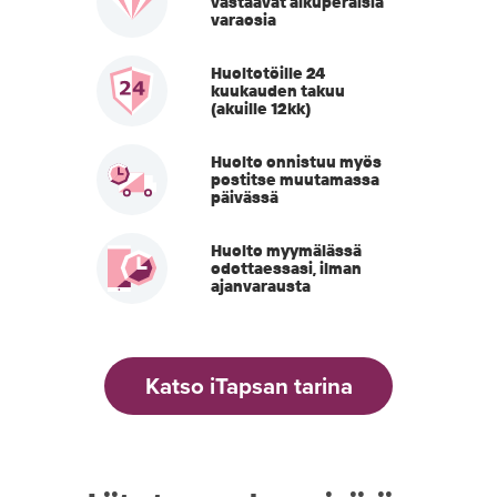
vastaavat alkuperäisiä
varaosia
Huoltotöille 24
kuukauden takuu
(akuille 12kk)
Huolto onnistuu myös
postitse muutamassa
päivässä
Huolto myymälässä
odottaessasi, ilman
ajanvarausta
Katso iTapsan tarina