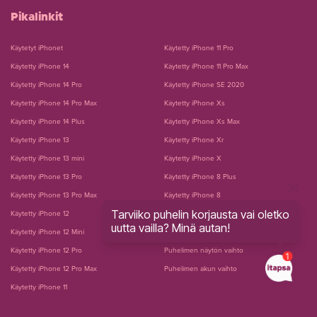
Pikalinkit
Käytetyt iPhonet
Käytetty iPhone 11 Pro
Käytetty iPhone 14
Käytetty iPhone 11 Pro Max
Käytetty iPhone 14 Pro
Käytetty iPhone SE 2020
Käytetty iPhone 14 Pro Max
Käytetty iPhone Xs
Käytetty iPhone 14 Plus
Käytetty iPhone Xs Max
Käytetty iPhone 13
Käytetty iPhone Xr
Käytetty iPhone 13 mini
Käytetty iPhone X
Käytetty iPhone 13 Pro
Käytetty iPhone 8 Plus
Käytetty iPhone 13 Pro Max
Käytetty iPhone 8
Tarviiko puhelin korjausta vai oletko
Käytetty iPhone 12
Käytetty iPhone 7 Plus
uutta vailla? Minä autan!
Käytetty iPhone 12 Mini
Käytetty iPhone 7
Käytetty iPhone 12 Pro
Puhelimen näytön vaihto
Käytetty iPhone 12 Pro Max
Puhelimen akun vaihto
Käytetty iPhone 11