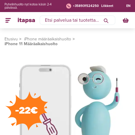
Puhelinhuolto nyt kotoa käsin 2-4
+358931524250
Liikkeet
EN
päivässä.
Etusivu
iPhone määräaikaishuolto
iPhone 11 Määräaikaishuolto
-22€