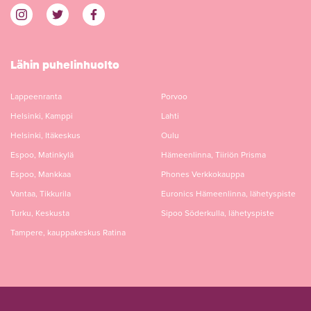
Lähin puhelinhuolto
Lappeenranta
Porvoo
Helsinki, Kamppi
Lahti
Helsinki, Itäkeskus
Oulu
Espoo, Matinkylä
Hämeenlinna, Tiiriön Prisma
Espoo, Mankkaa
Phones Verkkokauppa
Vantaa, Tikkurila
Euronics Hämeenlinna, lähetyspiste
Turku, Keskusta
Sipoo Söderkulla, lähetyspiste
Tampere, kauppakeskus Ratina