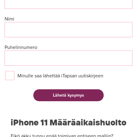
Nimi
Puhelinnumero
Minulle saa lähettää iTapsan uutiskirjeen
iPhone 11 Määräaikaishuolto
Eikö akku tunnu enää toimivan entiseen malliin?