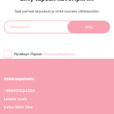
Saat parhaat tarjoukset ja vinkit suoraan sähköpostiisi.
Hyväksyn iTapsan
tietosuojakäytännön
Asiakaspalvelu
+358931524250
Lähetä viesti
Katso lähin liike