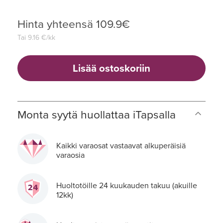
Hinta yhteensä
109.9
€
Tai
9.16
€/kk
Lisää ostoskoriin
Monta syytä huollattaa iTapsalla
Kaikki varaosat vastaavat alkuperäisiä
varaosia
Huoltotöille 24 kuukauden takuu (akuille
12kk)