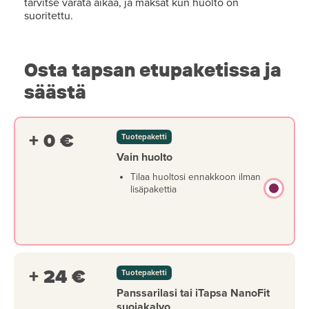
tarvitse varata aikaa, ja maksat kun huolto on
suoritettu.
Osta tapsan etupaketissa ja
säästä
+ 0 €
Tuotepaketti
Vain huolto
Tilaa huoltosi ennakkoon ilman
lisäpakettia
+ 24 €
Tuotepaketti
Panssarilasi tai iTapsa NanoFit
suojakalvo