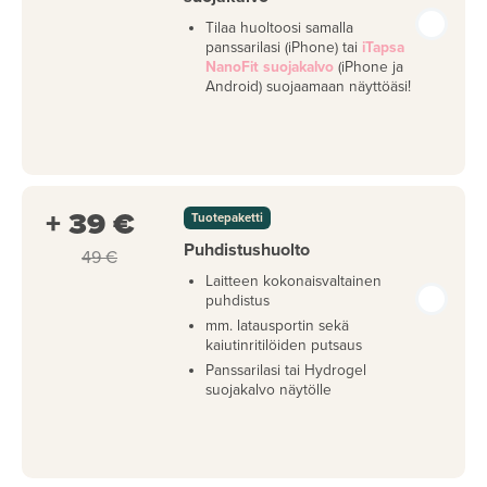
Tilaa huoltoosi samalla
panssarilasi (iPhone) tai
iTapsa
NanoFit suojakalvo
(iPhone ja
Android) suojaamaan näyttöäsi!
+ 39 €
Tuotepaketti
Puhdistushuolto
49 €
Laitteen kokonaisvaltainen
puhdistus
mm. latausportin sekä
kaiutinritilöiden putsaus
Panssarilasi tai Hydrogel
suojakalvo näytölle