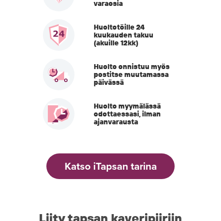
varaosia
Huoltotöille 24
kuukauden takuu
(akuille 12kk)
Huolto onnistuu myös
postitse muutamassa
päivässä
Huolto myymälässä
odottaessasi, ilman
ajanvarausta
Katso iTapsan tarina
Liity tapsan kaveripiiriin