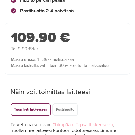
Huolto paikan päällä
Postihuolto 2-4 päivässä
109.90 €
Tai 9,99 €/kk
Maksa erissä:
1 - 36kk maksuaikaa
Maksa laskulla:
vähintään 30pv korotonta maksuaikaa
Näin voit toimittaa laitteesi
Tuon heti liikkeeseen
Postihuolto
Tervetuloa suoraan
lähimpään iTapsa-liikkeeseen
,
huollamme laitteesi kuntoon odottaessasi. Sinun ei