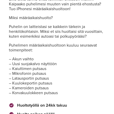
Kaipaako puhelimesi muuten vain pientä ehostusta?
Tuo iPhonesi määräaikaishuoltoon!
Miksi määräaikaishuolto?
Puhelin on laitteistasi se kaikkein tärkein ja
henkilökohtaisin. Miksi et siis huoltaisi sitä vuosittain,
kuten esimerkiksi autoasi tai polkupyörääsi?
Puhelimen määräaikaishuoltoon kuuluu seuraavat
toimenpiteet:
– Akun vaihto
– Uusi suojakalvo näyttöön
– Kaiuttimen putsaus
– Mikrofonin putsaus
– Latausportin putsaus
– Kuulokeportin putsaus
– Kameroiden putsaus
– Korvakuulokkeen putsaus
Huoltotyöllä on 24kk takuu