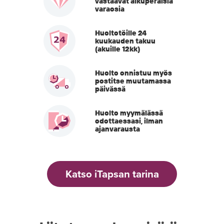
vastaavat alkuperäisiä
varaosia
Huoltotöille 24
kuukauden takuu
(akuille 12kk)
Huolto onnistuu myös
postitse muutamassa
päivässä
Huolto myymälässä
odottaessasi, ilman
ajanvarausta
Katso iTapsan tarina