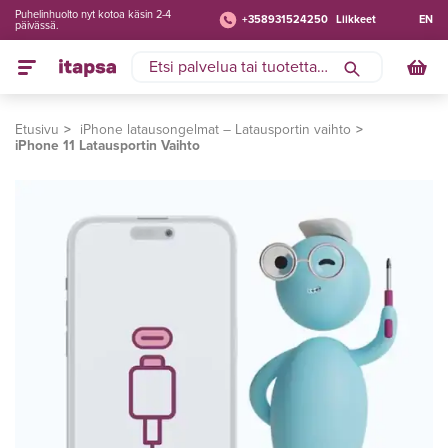
Puhelinhuolto nyt kotoa käsin 2-4
+358931524250
Liikkeet
EN
päivässä.
Etusivu
iPhone latausongelmat – Latausportin vaihto
iPhone 11 Latausportin Vaihto