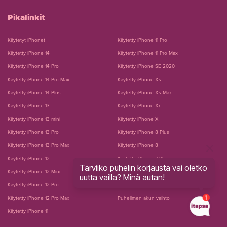
Pikalinkit
Käytetyt iPhonet
Käytetty iPhone 11 Pro
Käytetty iPhone 14
Käytetty iPhone 11 Pro Max
Käytetty iPhone 14 Pro
Käytetty iPhone SE 2020
Käytetty iPhone 14 Pro Max
Käytetty iPhone Xs
Käytetty iPhone 14 Plus
Käytetty iPhone Xs Max
Käytetty iPhone 13
Käytetty iPhone Xr
Käytetty iPhone 13 mini
Käytetty iPhone X
Käytetty iPhone 13 Pro
Käytetty iPhone 8 Plus
Käytetty iPhone 13 Pro Max
Käytetty iPhone 8
Käytetty iPhone 12
Käytetty iPhone 7 Plus
Tarviiko puhelin korjausta vai oletko
Käytetty iPhone 12 Mini
Käytetty iPhone 7
uutta vailla? Minä autan!
Käytetty iPhone 12 Pro
Puhelimen näytön vaihto
Käytetty iPhone 12 Pro Max
Puhelimen akun vaihto
Käytetty iPhone 11