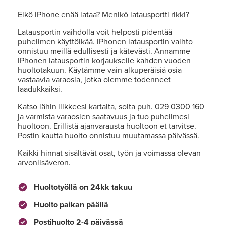
Eikö iPhone enää lataa? Menikö latausportti rikki?
Latausportin vaihdolla voit helposti pidentää
puhelimen käyttöikää. iPhonen latausportin vaihto
onnistuu meillä edullisesti ja kätevästi. Annamme
iPhonen latausportin korjaukselle kahden vuoden
huoltotakuun. Käytämme vain alkuperäisiä osia
vastaavia varaosia, jotka olemme todenneet
laadukkaiksi.
Katso lähin liikkeesi kartalta, soita puh. 029 0300 160
ja varmista varaosien saatavuus ja tuo puhelimesi
huoltoon. Erillistä ajanvarausta huoltoon et tarvitse.
Postin kautta huolto onnistuu muutamassa päivässä.
Kaikki hinnat sisältävät osat, työn ja voimassa olevan
arvonlisäveron.
Huoltotyöllä on 24kk takuu
Huolto paikan päällä
Postihuolto 2-4 päivässä