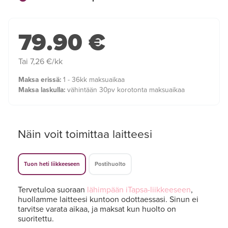
79.90 €
Tai 7,26 €/kk
Maksa erissä:
1 - 36kk maksuaikaa
Maksa laskulla:
vähintään 30pv korotonta maksuaikaa
Näin voit toimittaa laitteesi
Tuon heti liikkeeseen
Postihuolto
Tervetuloa suoraan
lähimpään iTapsa-liikkeeseen
,
huollamme laitteesi kuntoon odottaessasi. Sinun ei
tarvitse varata aikaa, ja maksat kun huolto on
suoritettu.