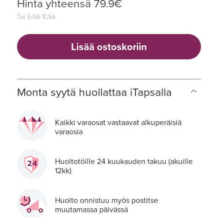
Hinta yhteensä
79.9
€
Tai
6.66
€/kk
Lisää ostoskoriin
Monta syytä huollattaa iTapsalla
Kaikki varaosat vastaavat alkuperäisiä
varaosia
Huoltotöille 24 kuukauden takuu (akuille
12kk)
Huolto onnistuu myös postitse
muutamassa päivässä