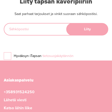
Liity tapsan kaveripiiriin
Saat parhaat tarjoukset ja vinkit suoraan sähköpostiisi.
Hyväksyn iTapsan
tietosuojakäytännön
Asiakaspalvelu
+358931524250
Lähetä viesti
Katso lähin liike