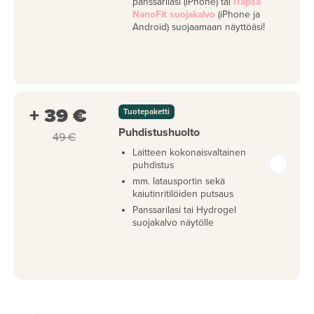
panssarilasi (iPhone) tai
iTapsa
NanoFit suojakalvo
(iPhone ja
Android) suojaamaan näyttöäsi!
+ 39 €
Tuotepaketti
Puhdistushuolto
49 €
Laitteen kokonaisvaltainen
puhdistus
mm. latausportin sekä
kaiutinritilöiden putsaus
Panssarilasi tai Hydrogel
suojakalvo näytölle