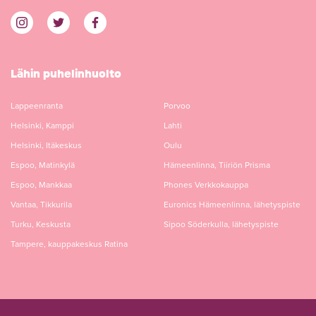
Lähin puhelinhuolto
Lappeenranta
Porvoo
Helsinki, Kamppi
Lahti
Helsinki, Itäkeskus
Oulu
Espoo, Matinkylä
Hämeenlinna, Tiiriön Prisma
Espoo, Mankkaa
Phones Verkkokauppa
Vantaa, Tikkurila
Euronics Hämeenlinna, lähetyspiste
Turku, Keskusta
Sipoo Söderkulla, lähetyspiste
Tampere, kauppakeskus Ratina